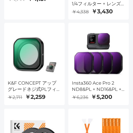
1/4フィルター + レンズ
インターフェイス2 in 1
キャップ、ミスト シネ
ワイヤレスラベリアマイ
￥3,430
￥4,338
マティックエフェクトフ
ク、3レベルのノイズリ
ィルター、18層マルチレ
ダクション、Youtube
イヤーコーティング、ビ
用、レコーディング、ビ
デオ、Vlog、ポートレ
デオブログ、Facebook
ート写真用 Nano-Klear
ライブストリーミング
シリーズ
K&F CONCEPT アップ
Insta360 Ace Pro 2
グレードネジ式PLフィ
ND8&PL + ND16&PL +
ルター Insta360 Ace
ND32&PL + ND64&PL
￥2,259
￥5,200
￥2,711
￥6,236
Pro 2対応、偏光反射防
4パック ハイブリッド
止フィルター、マルチコ
ND&PLフィルター ニュ
ーティングフィルター付
ートラルデンシティ偏光
き最高級光学ガラス
子 2in1フィルター 光低
減 アンチグレア HD光学
ガラス マルチコートフ