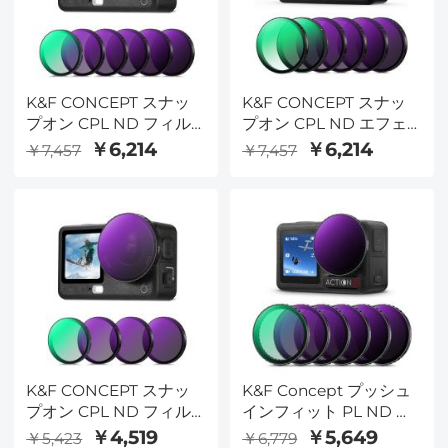
K&F CONCEPT スナッ
K&F CONCEPT スナッ
プオン CPL ND フィル
プオン CPL ND エフェ
ターキット DJI Osmo
クトフィルターキット
￥6,214
￥6,214
￥7,457
￥7,457
Action 6用、6個パック
DJI Osmo Action 6対
CPL ND8 ND16 ND32
応、6個パック CPL
ND64 ND256 Action 6
ND8 ND16 ND32 ND64
フィルター、ニュートラ
ブラック拡散 1/4 フィル
ルデンシティ偏光アクシ
ター HD 光学ガラス/マ
ョンカメラアクセサリ
ルチコーティング アク
ー、マルチコートHD光
ションカメラアクセサリ
学ガラス
ー
K&F CONCEPT スナッ
K&F Concept プッシュ
プオン CPL ND フィル
インフィット PL ND フ
ターキット DJI Osmo
ィルター DJI Osmo
￥4,519
￥5,649
￥5,423
￥6,779