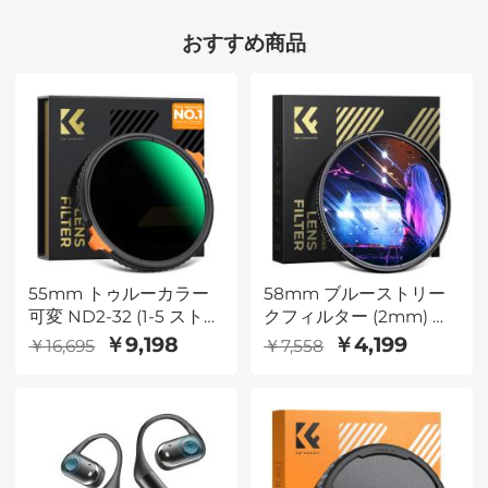
ND128)
パック 光量低減露出制
おすすめ商品
御光学ガラスフィルター
Osmo Action 3/Action
4用、マルチコーティン
グ
55mm トゥルーカラー
58mm ブルーストリー
可変 ND2-32 (1-5 ストッ
クフィルター (2mm) 光
プ) と CPL 円偏光レンズ
学ガラス 超透明 防水 傷
￥9,198
￥4,199
￥16,695
￥7,558
フィルター 2 in 1 カメラ
防止 反射防止 グリーン
レンズ用 減光偏光フィ
フィルム Nano-Xシリー
ルター Nano-X シリーズ
ズ