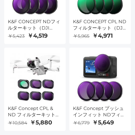
K&F CONCEPT NDフィ
K&F CONCEPT CPL ND
ルターキット（DJI
フィルターキット（DJI
Osmo Action 6対応）、
Osmo Action 6対応）、
￥4,519
￥4,971
￥5,423
￥5,965
ND8、ND16、ND32、
4個パック（ND8&PL、
ND64の4枚セット、光
ND16&PL、ND32&PL、
量低減露出制御光学ガラ
ND64&PL）ハイブリッ
スフィルター（多層コー
ドニュートラルデンシテ
ティング付き）
ィ偏光アクションカメラ
アクセサリー、マルチコ
ートHD光学ガラス
K&F Concept CPL &
K&F Concept プッシュ
ND フィルターキット
インフィット NDフィル
DJI Mini 4 Pro 6 パック
ターキット DJI Osmo
￥5,880
￥5,649
￥10,584
￥6,779
用 (CPL、ND8、
Action 5 Pro対応、ND8
ND16、ND32、ND64 &
ND16 ND32 ND64 4枚