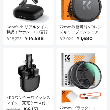
Kentfaith リアルタイム
72mm調整可能NDレン
翻訳イヤホン、150言語/
ズキャップエンジニアリ
アクセント対応、無料オ
ング素材+ TPU素材、カ
￥14,588
￥1,680
￥18,235
￥3,024
フラインサポート、ビデ
ラーボックスパッケージ
オ・音声通話翻訳、オー
付きカメラレンズカバー
プンイヤースタイル、旅
行・仕事・学習に、
Kentfaith
M10 ワンツーワイヤレス
マイク、充電ケース付
72mm ブラックミスト
き、Type-C、アップル
￥4,151
￥4,744