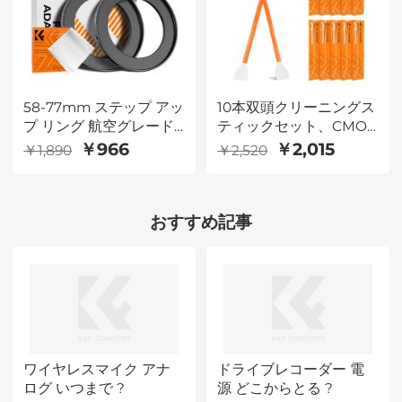
ィルターキット
58-77mm ステップ アッ
10本双頭クリーニングス
プ リング 航空グレード
ティックセット、CMOS
のアルミニウム フィル
APS-Cフレームクリーニ
￥966
￥2,015
￥1,890
￥2,520
ター アダプター リング
ングスティック16mmク
2 個パック、クリーニン
リーニングクロススティ
グ クロス付き
ックセット
おすすめ記事
ワイヤレスマイク アナ
ドライブレコーダー 電
ログ いつまで ?
源 どこからとる ?