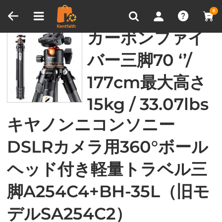
比較商品 (0)
0
家
Support
FAQs
KF09.098
カーボンファイ
バー三脚70 ‘’/
177cm最大高さ
15kg / 33.07lbs
キヤノンニコンソニー
DSLRカメラ用360°ボール
ヘッド付き軽量トラベル三
脚A254C4+BH-35L（旧モ
デルSA254C2）