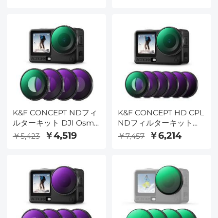
Action 6 対応、4個パッ
Action 5 Pro 対応、6 枚
ク CPL ND8 ND16
パック PL ND8 ND16
ND32 ニュートラルデン
ND32 ND64 ND256 偏
シティ偏光アクション6
光ニュートラルデンシテ
フィルター カメラアク
ィフィルター Osmo
セサリー、マルチコート
Action 4/Osmo Action
HD光学ガラス
3 対応、マルチコーティ
ング
K&F CONCEPT NDフィ
K&F CONCEPT HD CPL
ルターキット DJI Osmo
NDフィルターキット
Action 6対応、4枚セッ
（DJI Osmo Action 6
￥4,519
￥6,214
￥5,423
￥7,457
ト CPL ND8 ND16
Essential Combo対
ND32 ねじ込み式偏光ニ
応）、CPL ND8 ND16
ュートラルデンシティフ
ND32 ND64 ND256ネ
ィルター HD光学ガラス/
ジ式アクションカメラ用
マルチコーティング ア
ニュートラルデンシティ
クションカメラアクセサ
偏光フィルター、光学ガ
リー
ラスマルチコーティング