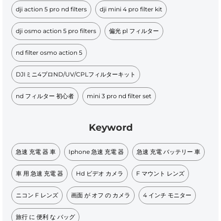
dji action 5 pro nd filters
dji mini 4 pro filter kit
dji osmo action 5 pro filters
偏光 pl フィルター
nd filter osmo action 5
DJIミニ4プロND/UV/CPLフィルターキット
nd フィルター 初心者
mini 3 pro nd filter set
Keyword
急速 充電 器 車
Iphone 急速 充電 器
急速 充電 バッテリー 車
車 用 急速 充電 器
Hd ビデオ カメラ
F マウント レンズ
ニコン F レンズ
画面 が オフ の カメラ
4 インチ モニター
旅行 に 便利 な バッグ