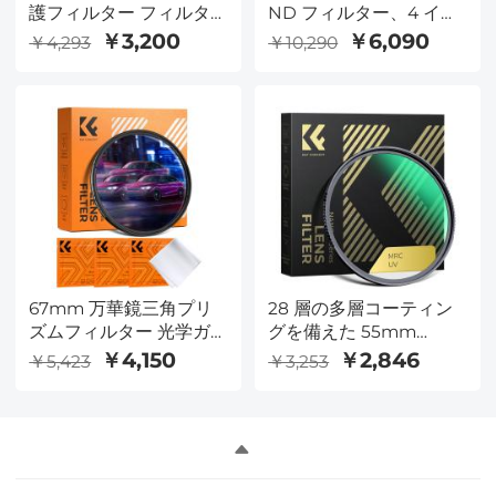
護フィルター フィルタ
ND フィルター、4 イン
ーキャップ付き クリー
チ x 5.65 インチの減光フ
￥3,200
￥6,090
￥4,293
￥10,290
ニングクロス 光学ガラ
ィルター、Tilta と互換
ス 超薄型 28 多層コーテ
性あり、SmallRig マッ
ィング Nano-Xcel シリ
トボックスと互換性あ
ーズ
り、スリムマルチコーテ
ィング HD 光学ガラス
67mm 万華鏡三角プリ
28 層の多層コーティン
ズムフィルター 光学ガ
グを備えた 55mm
ラス 特殊効果カメラレ
MCUV プロテクション
￥4,150
￥2,846
￥5,423
￥3,253
ンズフィルター ナノベ
フィルター HD/疎水性/
ーシックシリーズ
耐傷性/超スリム UV フ
ィルター 55mm カメラ
レンズ Nano-X シリーズ
用