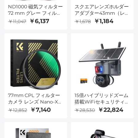
ND1000 磁気フィルター
スクエアレンズホルダー
72 mm グレー フィルタ
アダプター43mm（レー
ー ND1000 (10 f-stops)
ザーサイズ）
￥6,137
￥1,184
￥11,047
￥1,678
磁気フィルター レンズ
アダプター、HD 防水ス
クラッチ耐性反射防止
ND フィルター ナノ - X
シリーズとします。
77mm CPL フィルター
15倍ハイブリッドズーム
カメラ レンズ Nano-X
搭載WiFiセキュリティカ
シリーズ用 28 層の多層
メラ、トリプルレンズ、
￥7,140
￥22,824
￥12,852
￥28,530
コーティングを施したト
6MP、デュアルビュー、
ゥルー カラー円偏光フ
ソーラー充電、360°ライ
ィルター
ブビュー、カラー暗視機
能、Kentfaith