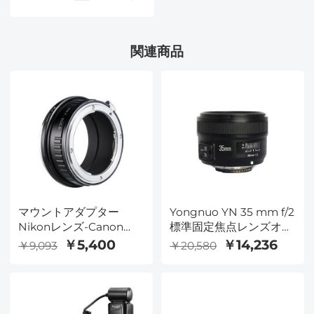
関連商品
マウントアダプター
Yongnuo YN 35 mm f/2
Nikonレンズ-Canon
標準固定焦点レンズオー
EOS Rカメラ装着 ニコ
トフォーカス ニコン F
￥5,400
￥14,236
￥9,093
￥20,580
ンF-キャノンRF 無限遠
マウントデジタル一眼レ
実現
フカメラ用