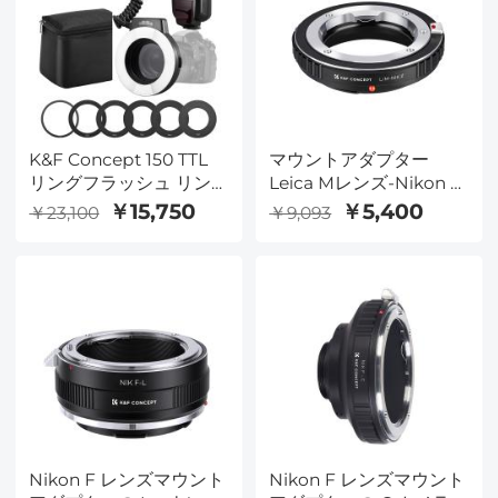
K&F Concept 150 TTL
マウントアダプター
リングフラッシュ リン
Leica Mレンズ-Nikon Z
グフラッシュ ニコン用
カメラ装着 ライカM-ニ
￥15,750
￥5,400
￥23,100
￥9,093
コンZ 無限遠実現 高精度
Nikon F レンズマウント
Nikon F レンズマウント