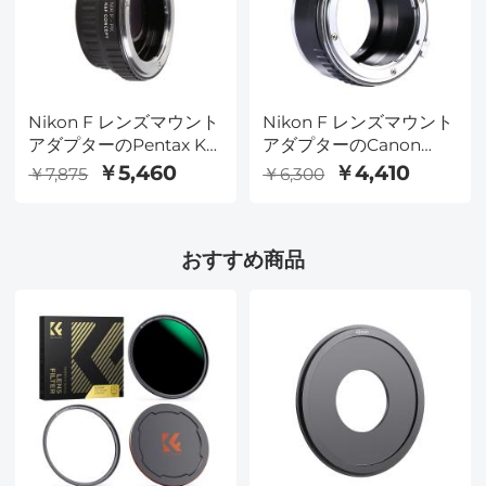
Nikon F レンズマウント
Nikon F レンズマウント
アダプターのPentax K
アダプターのCanon
カメラ
EOS カメラ
￥5,460
￥4,410
￥7,875
￥6,300
おすすめ商品