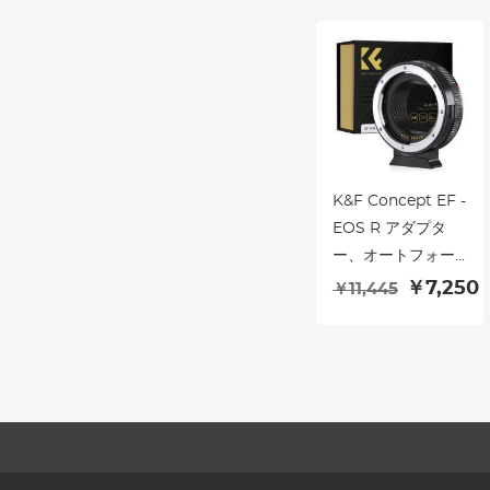
K&F Concept EF -
EOS R アダプタ
ー、オートフォー
カスレンズマウン
￥7,250
￥11,445
トアダプター、
Canon EF EF-S レ
ンズおよび Canon
EOS R/RF マウン
トカメラ用