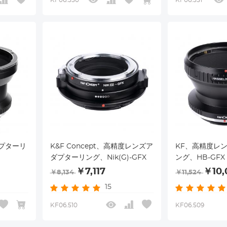
KF06.350
KF06.351
プターリ
K&F Concept、高精度レンズア
KF、高精度レ
ダプターリング、Nik(G)-GFX
ング、HB-GFX
￥7,117
￥10,
￥8,134
￥11,524
15
KF06.510
KF06.509