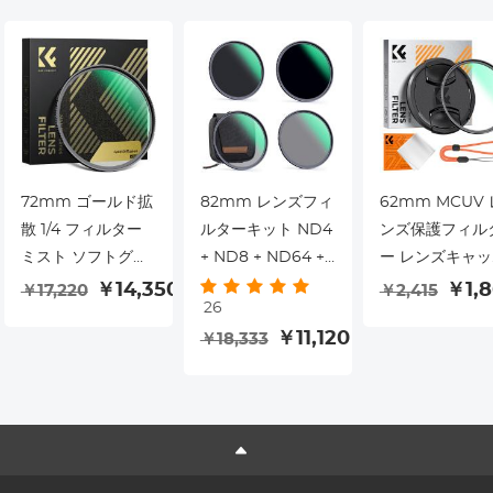
72mm ゴールド拡
82mm レンズフィ
62mm MCUV 
散 1/4 フィルター
ルターキット ND4
ンズ保護フィル
ミスト ソフトグロ
+ ND8 + ND64 +
ー レンズキャッ
ー ウォームハイラ
ND1000
付き 光学ガラス
￥14,350
￥1,8
￥17,220
￥2,415
26
イト ビンテージ シ
スリム 18 多層
￥11,120
￥18,333
ネマティック 美的
ティング カメラ
カメラレンズフィ
ンズ用 UV フィ
ルター Nano-Xcel
ター Nano-Klea
シリーズ
シリーズ