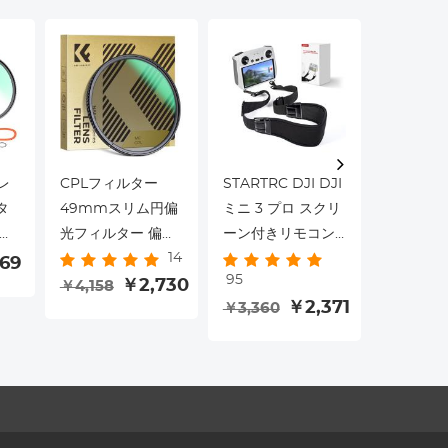
レ
CPLフィルター
STARTRC DJI DJI
DJI Osm
タ
49mmスリム円偏
ミニ 3 プロ スクリ
3 アクセサ
プ
光フィルター 偏光
ーン付きリモコン
点キット (
14
 超
フィルター 円偏光
(DJI RC) / DJI RC
ラックミスト
69
￥9,897
95
コー
フィルター Nano-
￥2,730
プロ スクリーン付
ND2-32
￥4,158
￥2,371
￥3,360
レ
Dazzleシリーズ
きリモコン スペシ
ダプターベ
ル
ャルストラップ
マグネッ
r
ト + カ
ーンプロ
6 枚)