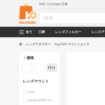
K&F Concept 日本
全て
三脚
レンズフィルター
レンズア
家
レンズアダプター
Fuji GFX マウントカメラ
価格
行け
レンズマウント
M42
Canon EF/EF-S (EOS)