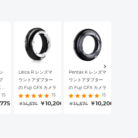
レン
Leica R レンズマ
Pentax K レンズマ
Olympu
プ
ウントアダプター
ウントアダプター
ンズマウ
X カ
の Fuji GFX カメラ
の Fuji GFX カメラ
プターの F
15
15
15
カメラ
775
￥10,206
￥10,206
￥14,574
￥14,574
￥14,574