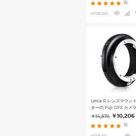
15
KF06.353
Leica R レンズマウ
ターの Fuji GFX カメ
￥10,206
￥14,574
15