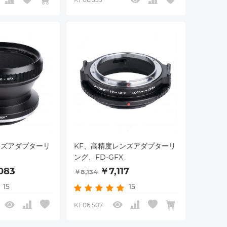
KF06.355
ンズアダプターリ
KF、高精度レンズアダプターリ
ング、FD-GFX
083
￥7,117
￥8,134
15
15
KF06.507