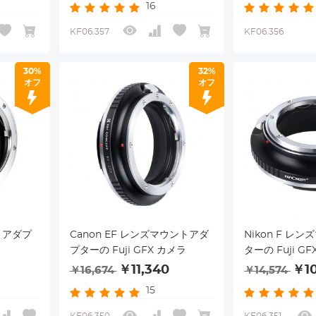
16
KF06.357
KF06.356
30%
32%
オフ
オフ
ントアダプ
Canon EF レンズマウントアダ
Nikon F レ
ラ
プターの Fuji GFX カメラ
ターの Fuji G
￥11,340
￥10
￥16,674
￥14,574
15