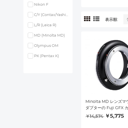
Nikon F
C/Y (Contax/Yashica)
表示順:
L/R (Leica R)
MD (Minolta MD)
Olympus OM
PK (Pentax K)
Minolta MD レンズ
ダプターの Fuji GFX 
￥5,775
￥14,574