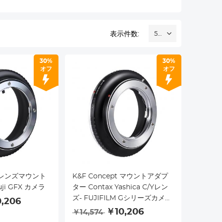
表示件数:
52
30%
30%
オフ
オフ
M レンズマウント
K&F Concept マウントアダプ
i GFX カメラ
ター Contax Yashica C/Yレン
ズ- FUJIFILM Gシリーズカメラ
,206
装着 無限遠実現 艶消し仕上げ
￥10,206
￥14,574
反射防止 高精度