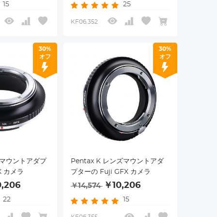
15
25
KF06.352
30%
30%
オフ
オフ
ンズマウントアダプ
Pentax K レンズマウントアダ
FX カメラ
プターの Fuji GFX カメラ
,206
￥10,206
￥14,574
22
15