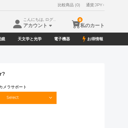
比較商品 (0)
通貨:
JPY
こんにちは, ログイン
0
アカウント
私のカート
視鏡
天文学と光学
電子機器
お得情報
r?
カメラサポート
Select