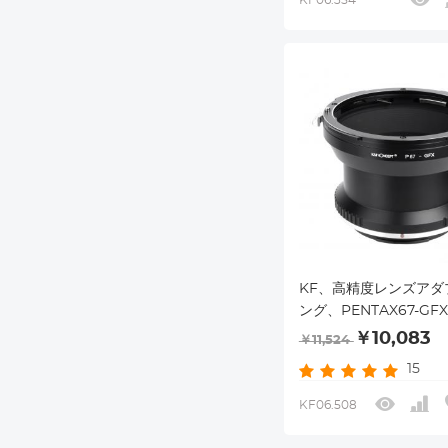
KF06.354
KF、高精度レンズアダ
ング、PENTAX67-GFX
￥10,083
￥11,524
15
KF06.508