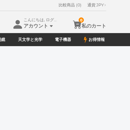
比較商品 (0)
通貨:
JPY
こんにちは, ログイン
0
アカウント
私のカート
視鏡
天文学と光学
電子機器
お得情報