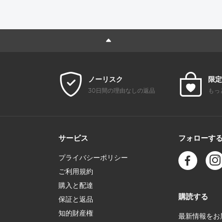
にくいNano-Kシリ
ィング Nano-Xcel
ーズ用
ーズ
シリーズ
ノーリスク
限定
30日間の理由なしの返品
もっ
サービス
フォローす
プライバシーポリシー
ご利用規約
購入と配達
購読する
保証と返品
知的財産権
最新情報をお届