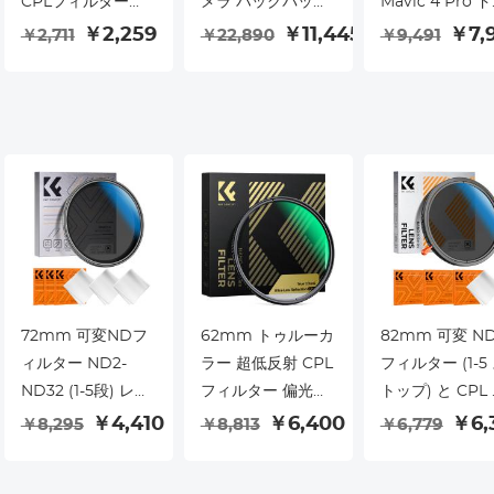
CPLフィルター
メラ バックパック
Mavic 4 Pro 
DJI Mini 5 Pro対
25L 防水 Canon、
ーンカメラレン
￥2,259
￥11,445
￥7,
￥2,711
￥22,890
￥9,491
応、ドローン用
Sony、Nikon カメ
アクセサリー対
CPL反射防止フィ
ラ用、15.6 インチ
応、108°撮影範
ルター 28層マルチ
ノートパソコン、
囲、広大な風景
コーティングHD光
DJI ドローン、カ
撮影、マルチコ
学ガラス使用
メラ用三脚
ティングHD光
ラス
72mm 可変NDフ
62mm トゥルーカ
82mm 可変 N
ィルター ND2-
ラー 超低反射 CPL
フィルター (1-5
ND32 (1-5段) レン
フィルター 偏光レ
トップ) と CPL
ズフィルター 18層
ンズ フィルター 円
ィルター 2 in 1
￥4,410
￥6,400
￥6,
￥8,295
￥8,813
￥6,779
ナノコーティング
偏光 カメラレンズ
メラフィルター
による防水傷つき
用 28 マルチコーテ
ンズ Nano-K 