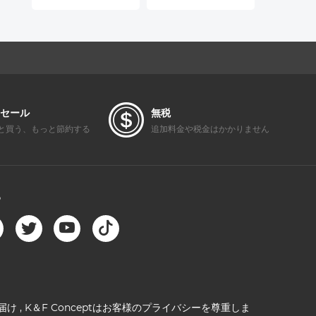
イル抵抗力がある
ズ
ルター 2
Nano コーティン
ィング Na
グ
シリーズ
セール
無税
と買う、もっと節約する
追加料金や税金はかかりません
る
け , K＆F Conceptはお客様のプライバシーを尊重しま