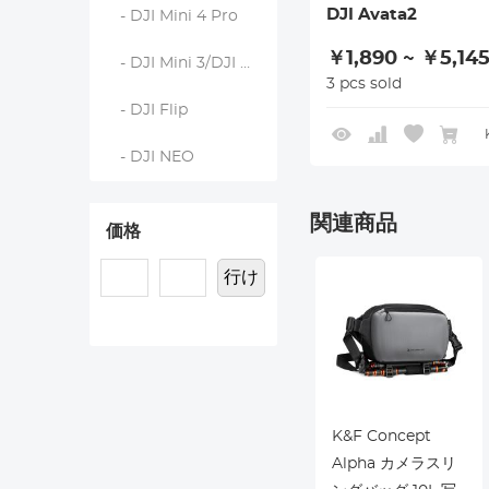
DJI Avata2
- DJI Mini 4 Pro
￥1,890 ~ ￥5,14
- DJI Mini 3/DJI Mini 3 Pro
3 pcs sold
- DJI Flip
- DJI NEO
関連商品
価格
行け
K&F Concept
Alpha カメラスリ