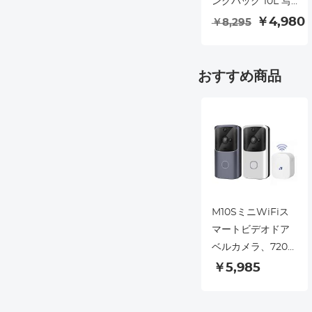
ングバッグ 10L 写
真撮影ショルダー
￥4,980
￥8,295
バッグ Canon /
Nikon / Sony
Camears / DJI
おすすめ商品
Mavic ドローンに
対応
M10SミニWiFiス
マートビデオドア
ベルカメラ、720P
HDワイヤレスリモ
￥5,985
ートホームセキュ
リティドアベル、