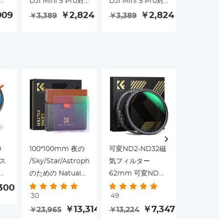
ドロ
DJI Mini 5 Pro対
DJI Mini 5 Pro対
ングバッグ
ズ
応、ND2-32 1-5ス
応、ND32-512 5-9
撮影用シ
909
￥2,824
￥2,824
￥3,389
￥3,389
￥4,067
トップ マルチコー
ストップ マルチコ
バッグ Ca
トHD光学ガラス
ートHD光学ガラス
Nikon /
を
軽量ドローンカメ
軽量ドローンカメ
ラ / DJI 
ー
ラレンズアクセサ
ラレンズアクセサ
ローン対応
学ガ
リー 空撮ビデオ録
リー 空撮ビデオ録
ングバッグ
画用
画用
Urban W
(ブラック
D
100*100mm 夜の
可変ND2-ND32磁
55mm 
 ス
/Sky/Star/Astrophotography
気フィルター
ズフィル
 フ
のための Natual
62mm 可変NDフ
ルターキ
 カ
夜の正方形フィル
ィルター（5段）28
き クリ
300
￥4,954
30
49
レ
ター軽い汚染フィ
多層膜コーティン
ロス 光学
￥13,314
￥7,347
￥23,965
￥13,224
シリ
ルター 防水及びオ
グ Nano-X シリー
薄型偏光 