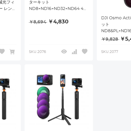
 減光フィ
ターキット
ー レンズ
ND8+ND16+ND32+ND64 4パ
高透過率
ック、多層コーティング付き光
DJI Osmo Ac
￥4,830
8層ナノコ
学ガラスフィルター
￥8,694
ット
装着簡単
ND8&PL+ND1
4 パック、多
￥5,
￥9,828
フィルター
SKU.2077
SKU.2076