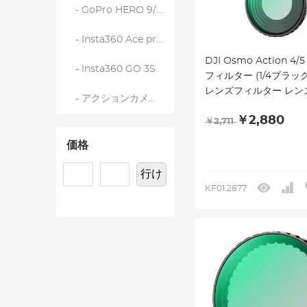
- GoPro HERO 9/10/11/12/13
- Insta360 Ace pro 2
DJI Osmo Action 4/
- Insta360 GO 3S
フィルター (1/4ブラッ
レンズフィルター レン
- アクションカメラアクセサリー
フト効果 AGC光学ガラ
￥2,880
過率 プロテクトフィルタ
￥2,711
ナノコーティング 撥水
価格
簡単
行け
KF01.2877