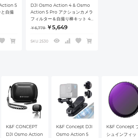
Action 5
DJI Osmo Action 4 & Osmo
ーと自撮
Action 5 Pro アクションカメラ
フィルター＆自撮り棒キット 4
 +
個パック (CPL + ND8 + ND16
￥5,649
￥6,779
PL）多層
+ ND32) ねじ込み式偏光減光フ
ガラスフ
ィルター HD光学ガラス/マルチ
SKU.2530
ルデンシ
コート/メタルフレームとポータ
ター、ポ
ブル2イン1自撮り棒三脚
K&F CONCEPT
K&F Concept DJI
K&F Concept
DJI Osmo Action
Osmo Action 5
シュインフィッ