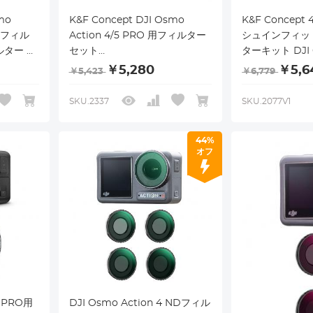
mo
K&F Concept DJI Osmo
K&F Concep
NDフィル
Action 4/5 PRO 用フィルター
シュインフィット
ルター レ
セット
ターキット DJI O
保護
(CPL+ND8+ND16+ND32) ND
3/4/5 Pro対応
￥5,280
￥5,6
￥5,423
￥6,779
率 プロ
フィルター 減光フィルター CPL
ND16/PL ND32
ナノコーテ
フィルター 偏光フィルター レン
ニュートラルデ
SKU.2337
SKU.2077V1
簡単
ズ保護 AGC光学ガラス 高透過
レア軽減および
率 プロテクトフィルター 減光量
ー
44%
調整 反射除去 28層ナノコーテ
オフ
ィング 撥水防汚 装着簡単
5 PRO用
DJI Osmo Action 4 NDフィル