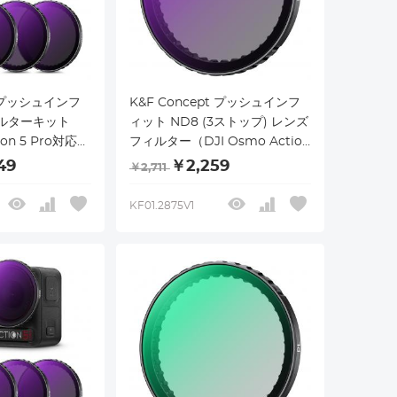
t プッシュインフ
K&F Concept プッシュインフ
ィルターキット
ィット ND8 (3ストップ) レンズ
ion 5 Pro対応、
フィルター（DJI Osmo Action
32 ND64 4枚パ
5 Pro/Osmo Action 4/Osmo
49
￥2,259
￥2,711
露出制御光学ガラ
Action 3対応）、28マルチコー
o Action
ティング ニュートラルデンシテ
KF01.2875V1
4用、マルチコーティ
ィ減光フィルター、光学ガラス/
アルミニウム合金フレーム