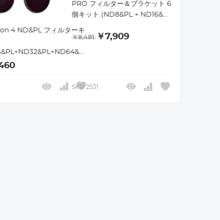
PRO フィルター＆ブラケット 6
個キット (ND8&PL + ND16&PL
+ ND32&PL + ND64&PL + ミ
tion 4 ND&PL フィルターキ
￥7,909
ニ自撮り棒デスクトップスタン
￥9,491
ド + マグネット式クイックリリ
6&PL+ND32&PL+ND64&PL
ースアダプターマウント)
層コーティング付き光学ガラス
460
SKU.2531