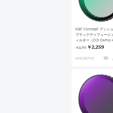
K&F Concept プッ
ブラックディフュージョ
ィルター（DJI Osmo Ac
Pro用）、Creative Mi
￥2,259
￥2,711
マティックエフェクト
ー（DJI Osmo Action
KF01.2877V1
Action 3用）、マル
ング/光学ガラス/アル
合金フレーム