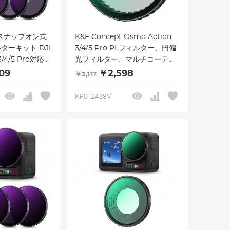
t スナップオン式
K&F Concept Osmo Action
ルターキット DJI
3/4/5 Pro PLフィルター、円偏
3/4/5 Pro対応、
光フィルター、マルチコーティ
シュイン式 PL
ングフィルター付き最高級光学
09
￥2,598
￥3,117
ND32 偏光ニュート
ガラス、グレアと反射を軽減
フィルター、
KF01.2438V1
 マルチコーティ