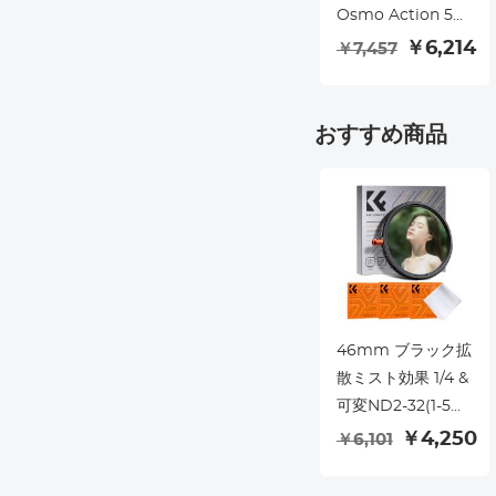
Osmo Action 5
Pro対応、ねじ込み
￥6,214
￥7,457
式 185°広角マルチ
コーティング光学
ガラス アクション
おすすめ商品
カメラアクセサリ
ー Osmo Action
4用
46mm ブラック拡
散ミスト効果 1/4 &
可変ND2-32(1-5ス
トップ) & 円偏光フ
￥4,250
￥6,101
ィルター CPL 3 in
1 レンズフィルター