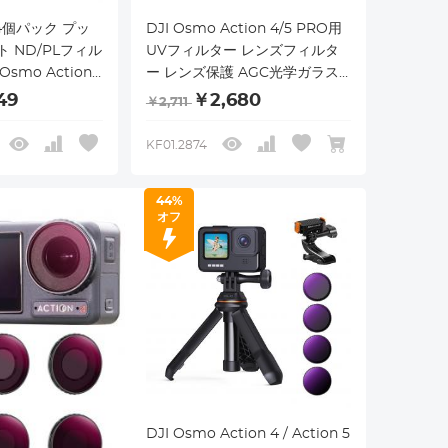
t 4個パック プッ
DJI Osmo Action 4/5 PRO用
 ND/PLフィル
UVフィルター レンズフィルタ
smo Action
ー レンズ保護 AGC光学ガラス
、ND8/PL
高透過率 プロテクトフィルター
49
￥2,680
￥2,711
/PL ND64/PL
UVカット 28層ナノコーティン
ンシティ偏光 グ
グ 撥水防汚 装着簡単
KF01.2874
光制御フィルタ
44%
オフ
DJI Osmo Action 4 / Action 5