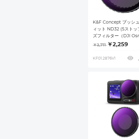
K&F Concept プッ
ィット ND32 (5ストッ
ズフィルター（DJI Os
Action 5 Pro/Osmo A
￥2,259
￥2,711
4/Osmo Action 3対
マルチコーティング ニ
KF01.2876V1
ルデンシティ減光フィ
光学ガラス/アルミニウ
レーム