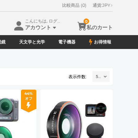
比較商品 (0)
通貨:
JPY
こんにちは, ログイン
0
アカウント
私のカート
視鏡
天文学と光学
電子機器
お得情報
表示件数:
52
44%
オフ