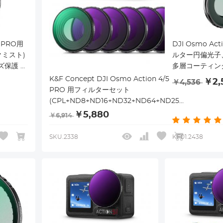
5 PRO用
DJI Osmo Act
クミスト)
ルター円偏光子
ズ保護 ソ
多層コーティン
ス 高透
スフィルター
K&F Concept DJI Osmo Action 4/5
￥2,
￥4,536
 28層
PRO 用フィルターセット
防汚 装着
(CPL+ND8+ND16+ND32+ND64+ND256)
NDフィルター 減光フィルター CPLフィル
￥5,880
￥6,914
ター 偏光フィルター レンズ保護 AGC光学
ガラス 高透過率 プロテクトフィルター 減
SKU.2338
KF01.2438
光量調整 反射除去 28層ナノコーティング
撥水防汚 装着簡単