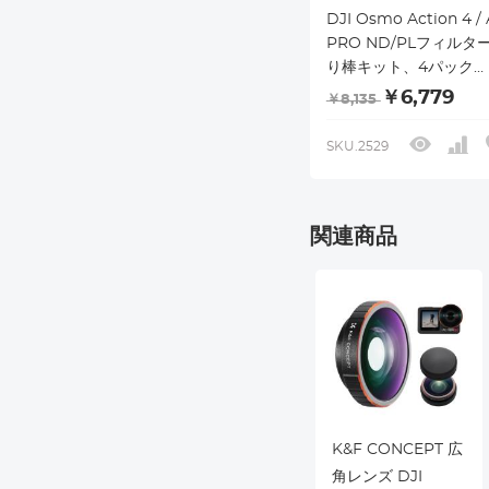
DJI Osmo Action 4 / 
PRO ND/PLフィルタ
り棒キット、4パック
（ND8&PL + ND16&PL
￥6,779
￥8,135
ND32&PL + ND64&
コーティング付き光学
SKU.2529
ィルター、ニュートラ
ティ偏光多機能フィル
ータブル2イン1三脚
関連商品
K&F CONCEPT 広
角レンズ DJI