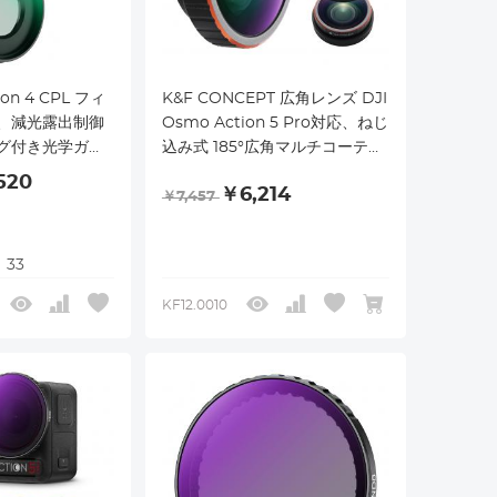
ion 4 CPL フィ
K&F CONCEPT 広角レンズ DJI
、減光露出制御
Osmo Action 5 Pro対応、ねじ
グ付き光学ガラ
込み式 185°広角マルチコーティ
ング光学ガラス アクションカメ
520
￥6,214
ラアクセサリー Osmo Action
￥7,457
4用
33
KF12.0010