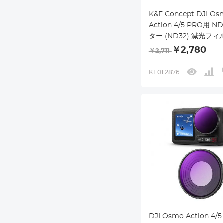
K&F Concept DJI Os
Action 4/5 PRO用 
ター (ND32) 減光フィ
ンズフィルター レンズ
￥2,780
￥2,711
AGC光学ガラス 高透過
テクトフィルタ 28層
KF01.2876
ィング 撥水防汚 装着
DJI Osmo Action 4/