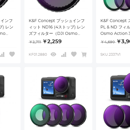
シュインフ
K&F Concept プッシュインフ
K&F Concep
プ) レン
ィット ND16 (4ストップ) レン
PL & ND フィ
mo
ズフィルター（DJI Osmo
Osmo Action 
ction
Action 5 Pro/Osmo Action
4個パック プッ
￥2,259
￥3,9
￥2,711
￥4,690
応）、28
4/Osmo Action 3対応）、28
ND8 ND16 
ュートラ
マルチコーティング ニュートラ
ラルデンシティ
KF01.2880
SKU.2337V1
ルター、
ルデンシティ減光フィルター、
HD 光学ガラス
ム合金フ
光学ガラス/アルミニウム合金フ
ング
レーム