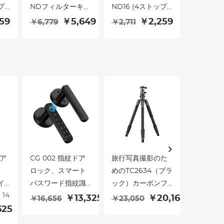
プ)
NDフィルターキッ
ND16 (4ストップ)
PL ND
ー
ト DJI Osmo
レンズフィルター
DJI Osm
59
￥5,649
￥2,259
￥6,779
￥2,711
￥6,779
Action 5 Pro対
（DJI Osmo
5 Pro 
応、ND8 ND16
Action 5
パック PL
ion
ND32 ND64 4枚
Pro/Osmo Action
ND16 N
 3
パック 光量低減露
4/Osmo Action 3
ND64 N
チ
出制御光学ガラス
対応）、28マルチ
光ニュー
ュ
フィルター Osmo
コーティング ニュ
ンシティ
テ
Action 3/Action 4
ートラルデンシテ
ー Osmo 
用、マルチコーテ
ィ減光フィルタ
4/Osmo 
/ア
ィング
ー、光学ガラス/ア
対応、マ
フ
ルミニウム合金フ
ティング
レーム
ア
CG 002 指紋ドア
旅行写真撮影のた
Beschoi
ロック、スマート
めのTC2634（ブラ
ズ - Can
イ
パスワード指紋識
ック）カーボンフ
EF マウ
14
デ
別ドアロック、パ
ァイバー三脚軽量
ラ ボディ 
￥13,325
￥20,168
￥3,54
￥16,656
￥23,050
ン
625
スワード付きキー
ポータブル
Concep
ラ
ボードキーレスア
ウント 