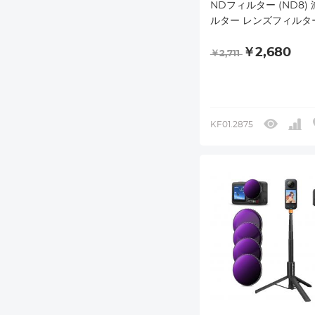
NDフィルター (ND8)
ルター レンズフィルタ
保護 AGC光学ガラス 
￥2,680
プロテクトフィルタ 2
￥2,711
ーティング 撥水防汚 
KF01.2875