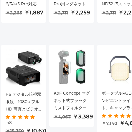
6/3/4/5 Pro対応キ
Pro用マグネット式
ND32 (5ストッ
ャリングケース、
バックパッククリ
レンズフィルタ
￥1,887
￥2,259
￥2,2
￥2,265
￥2,711
￥2,711
ポータブルトラベ
ップマウント、Go
（DJI Osmo
ル収納ホルダーキ
Pro Hero 13 12 11
Action 5
ャリーバッグアク
10 9 Black、
Pro/Osmo Act
ションカメラ用保
Osmo Action
4/Osmo Action
護収納バッグ
3/4、Insta360 X5
対応）、28マル
X4 X3、Ace Pro 2
コーティング ニ
用180°回転クイッ
ートラルデンシ
クリリースアクシ
ィ減光フィルタ
ョンカメラホルダ
ー、光学ガラス
ー
ルミニウム合金
レーム
K&F Concept マグ
ポータブルRGB
R6 デジタル暗視双
ネット式ブラック
ンビエントライ
眼鏡、1080p フル
ミストフィルター
ト、キャンプラ
HD 写真とビデオ
セット（DJI
ト、両面LEDビ
￥3,389
赤外線暗視ゴーグ
￥4,067
48
Osmo Pocket 3
オライト、サウ
￥4,
￥7,140
ル、狩猟、キャン
Creator Combo対
ドピックアップ
￥10,676
￥15,750
プ、監視用の昼夜