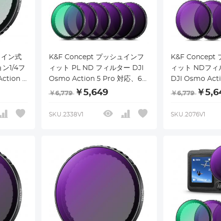
シュイン式
K&F Concept プッシュインフ
K&F Concep
ン1/4フ
ィット PL ND フィルター DJI
ィット NDフ
tion 5
Osmo Action 5 Pro 対応、6
DJI Osmo Act
st シネ
枚パック PL ND8 ND16 ND32
ND8 ND16 ND
￥5,649
￥5,6
￥6,779
￥6,779
フィルタ
ND64 ND256 偏光ニュートラ
ック 光量低減
 4
ルデンシティフィルター Osmo
スフィルター Osm
SKU.2338V1
SKU.2076V1
チコーティ
Action 4/Osmo Action 3 対
3/Action 
ミニウム
応、マルチコーティング
ング