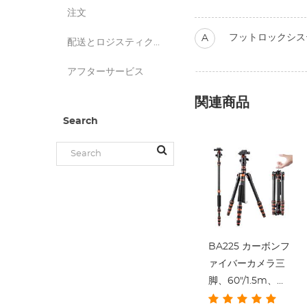
注文
フットロックシステム
A
配送とロジスティクス
アフターサービス
関連商品
Search
BA225 カーボンフ
ァイバーカメラ三
脚、60"/1.5m、
17.6lbs/8kg、360°