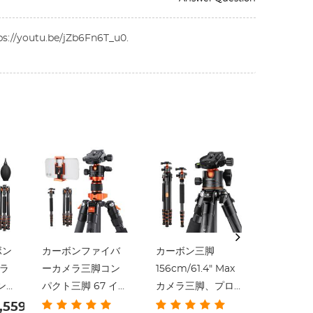
u.be/jZb6Fn6T_u0.
ボン
カーボンファイバ
カーボン三脚
91インチ/
ラ
ーカメラ三脚コン
156cm/61.4" Max
ルードヘ
ン
パクト三脚 67 イン
カメラ三脚、プロ
ビデオ三
三
チ /170cm
フェッショナル
シブル取
,559
￥26,14