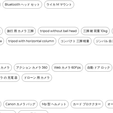
Bluetooth ヘッド セット​
ライカ M マウント​
量
旅行 用 カメラ 三脚
tripod without ball head
三脚 耐 荷重 10kg
ra
tripod with horizontal column
コンパクト 三脚 軽量
ジンバル 自 
C カメラ
アクション カメラ 360
Web カメラ 60Fps
自動 ドア ロック
ラ の 充電 器
ドローン 用 カメラ
Canon カメラ バッグ
Mp 型 ヘルメット
カード プロテクター
オ