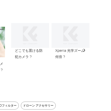
マル
脚 22 ポンド/10 キ
Kentfaith
FX IV P
テ
ロ負荷、 K234A7
ア
+ BH-28L (S210)
どこでも置ける防
Xperia 光学ズーム
Tp-link
犯カメラ ?
何倍 ?
台まで ?
メ
?
NDフィルター
ドローン アクセサリー