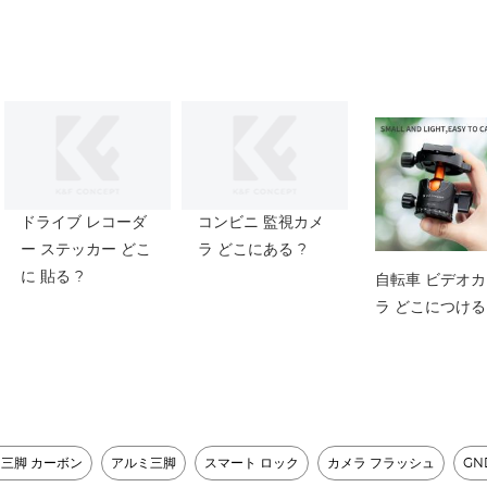
ター疎水性/傷の抵
フィルター 18 
抗力がある
チレイヤーコー
ィング ナノクリ
シリーズ
ドライブ レコーダ
コンビニ 監視カメ
ー ステッカー どこ
ラ どこにある ?
に 貼る ?
自転車 ビデオカ
ラ どこにつける 
三脚 カーボン​
アルミ三脚
スマート ロック​
カメラ フラッシュ​
G