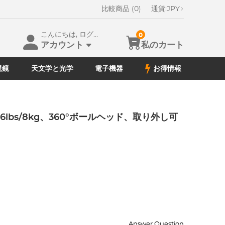
比較商品 (0)
通貨:
JPY
こんにちは, ログイン
0
アカウント
私のカート
視鏡
天文学と光学
電子機器
お得情報
.6lbs/8kg、360°ボールヘッド、取り外し可
Answer Question