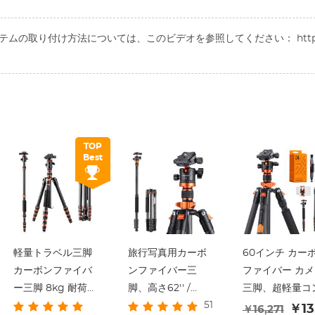
の取り付け方法については、このビデオを参照してください： https://yout
TOP
Best
軽量トラベル三脚
旅行写真用カーボ
60インチ カー
カーボンファイバ
ンファイバー三
ファイバー カメ
ー三脚 8kg 耐荷重
脚、高さ62'' /
三脚、超軽量コ
51
60"/150cm 360度
158cm、荷重10kg
パクト トラベル
￥13
￥16,271