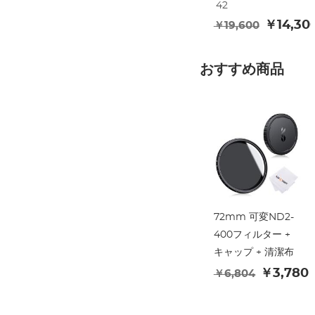
42
ボールヘッド、取
￥14,30
￥19,600
り外し可能な一脚
おすすめ商品
72mm 可変ND2-
400フィルター +
キャップ + 清潔布
￥3,780
￥6,804