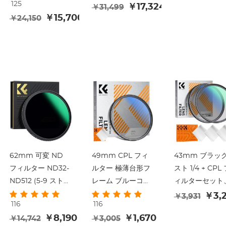
125
ボールヘッド、ク
/ 22lbs、取り外し
￥17,324
脚、360度ボー
￥31,499
0
￥15,700
￥24,150
イックリリースプ
可能な一脚、360°
ヘッド、クイッ
レート、着脱式一
ボールヘッド、
リリースプレー
脚 C225C0+BH-25
D254C1 + BH-28L
ト、取り外し可
(BA225)
な一脚、耐荷重
8kg、SLR/DSL
対応 A225C0+B
25L Air Proシ
ズ K&F Concep
クリーニングセ
ト
62mm 可変 ND
49mm CPL フィ
43mm ブラッ
フィルター ND32-
ルター 極薄台形フ
スト 1/4 + CPL
ND512 (5-9 ストッ
レーム ブルーコー
ィルターセット
プ) 28 多層コーテ
トフィルム 1枚の掃
夢のようなシネ
￥3,
￥3,931
116
116
ィングの中立的な
除機付き ナノKシ
ティックエフェ
￥8,190
￥1,670
￥14,742
￥3,005
密度レンズ フィル
リーズ
トミスト CPL 