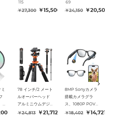
115
69
ル
10kg/22lbs 耐荷
15kg/33ポンド負
能一脚横
￥15,500
￥20,500
￥27,300
￥24,150
ク
重、メタルボール
荷、取り外し可能
コラム水平
ヘッド、クイック
な一脚、360°金属
ノラマ
能
リリースプレー
ボールヘッド
ト、取り外し可能
A255C2+BH-35L
R
な一脚 D255C4 +
とコンパクト三
H-
BH-28L ( SA255C1
脚。
リー
)
t +
ッ
クミ
78 インチ/2 メート
8MP Sonyカメラ
K&F Con
 フ
ルオーバーヘッド
搭載カメラグラ
Nikon 
、
アルミニウムデジ
ス、1080P POV、
ウント - F
マ
タル一眼レフ三脚
13MP写真、WiFi
メラボデ
200
￥21,712
￥14,721
￥24,813
￥18,402
ク
コンパクトポータ
転送、10H音楽／通
ターリン
￥10,39
偏光
ブル Vlog 三脚一
話、26言語翻訳、
トラッカー