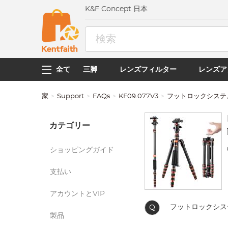
K&F Concept 日本
全て
三脚
レンズフィルター
レンズア
家
Support
FAQs
KF09.077V3
フットロックシステ
カテゴリー
ショッピングガイド
支払い
アカウントとVIP
フットロックシス
Q
製品