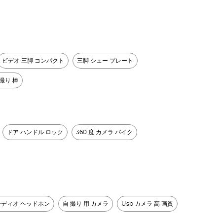
ビデオ 三脚 コンパクト
三脚 シュー プレート
撮り 棒
ドア ハンドル ロック
360 度 カメラ バイク
ーディオ ヘッドホン
自 撮り 用 カメラ
Usb カメラ 高 画質