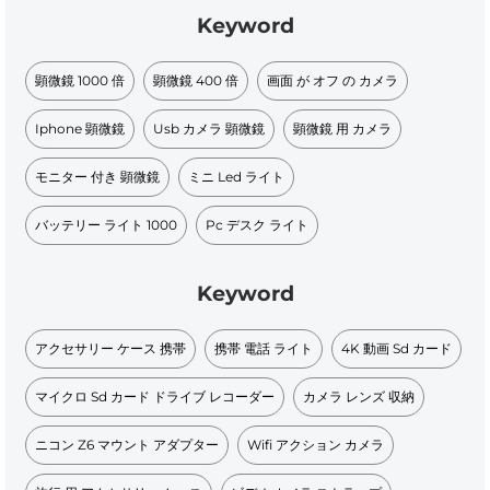
Keyword
顕微鏡 1000 倍
顕微鏡 400 倍
画面 が オフ の カメラ
Iphone 顕微鏡
Usb カメラ 顕微鏡
顕微鏡 用 カメラ
モニター 付き 顕微鏡
ミニ Led ライト
バッテリー ライト 1000
Pc デスク ライト
Keyword
アクセサリー ケース 携帯
携帯 電話 ライト
4K 動画 Sd カード
マイクロ Sd カード ドライブ レコーダー
カメラ レンズ 収納
ニコン Z6 マウント アダプター
Wifi アクション カメラ