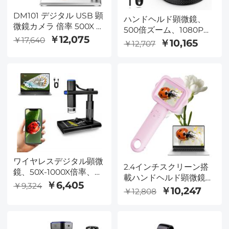
DM101 デジタル USB 顕
ハンドヘルド顕微鏡、
微鏡カメラ 倍率 500X コ
500倍ズーム、1080P動
イン全体を表示可能 写
￥12,075
￥17,640
画、PC接続、大型5倍拡
￥10,165
￥12,707
真/ビデオ対応 検査内視
大鏡付き、オートフォー
鏡 調整可能な LED ライ
カス、Kentfaith
ト付き PC 対応
ワイヤレスデジタル顕微
2.4インチスクリーン搭
鏡、50X-1000X倍率、
載ハンドヘルド顕微鏡、
WiFiポータブルハンドヘ
￥6,405
￥9,324
500倍ズーム、1080P写
￥10,247
￥12,808
ルド顕微鏡、調整可能な
真・動画撮影可能、3～
スタンド付きHD USB顕
12歳向け、Kentfaith
微鏡カメラ、iPhone、
Android、iPad、