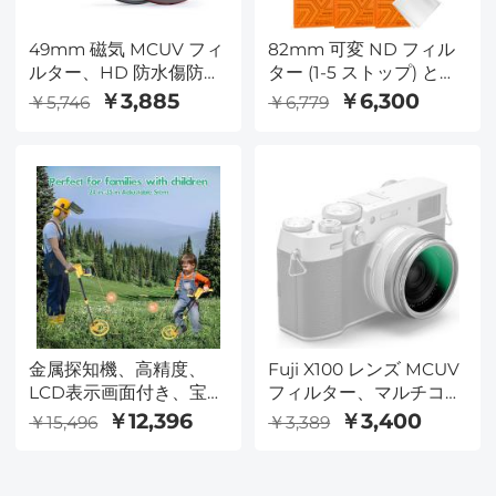
49mm 磁気 MCUV フィ
82mm 可変 ND フィル
ルター、HD 防水傷防止
ター (1-5 ストップ) と
反射防止グリーン フィ
CPL フィルター 2 in 1 カ
￥3,885
￥6,300
￥5,746
￥6,779
ルム、磁気金属カバー付
メラフィルターレンズ
き Nano-X シリーズ
Nano-K シリーズ用
金属探知機、高精度、
Fuji X100 レンズ MCUV
LCD表示画面付き、宝の
フィルター、マルチコー
検出に適し、7.5インチ
ト HD 光学ガラス、傷に
￥12,396
￥3,400
￥15,496
￥3,389
防水探知盤
強い、Fuji X100、
X100F、X100S、
X100T、X100V、X100VI