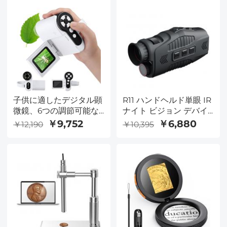
子供に適したデジタル顕
R11 ハンドヘルド単眼 IR
微鏡、6つの調節可能な
ナイト ビジョン デバイ
LEDランプを持つ1000 X
スは、5 倍のデジタル ズ
￥9,752
￥6,880
￥12,190
￥10,395
段階子供顕微鏡、2イン
ームと 7 レベルの調整可
チLCD画面ミニポータブ
能な IR 輝度を備えてお
ル顕微鏡、8-12歳の子供
り、狩猟、野生生物の監
に適したUSB-PC、32
視、100% の暗闇での荒
GB SDカード、
野の探索に使用できま
す。