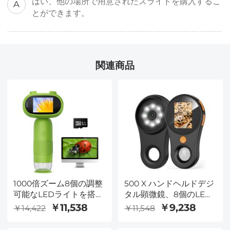
はい、他の場所で用意されたスライドを購入するこ
A
とができます。
関連商品
1000倍ズーム8個の調整
500 X ハンドヘルドデジ
可能なLEDライトを搭載
タル顕微鏡、8個のLED
したポータブルミニ顕微
付き、2インチIPSスクリ
￥11,538
￥9,238
￥14,422
￥11,548
鏡、PC対応
ーンPC対応