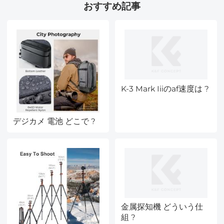
おすすめ記事
Nano-Xcel シリーズと
互換性あり
K-3 Mark Iiiのaf速度は ?
デジカメ 電池 どこで ?
金属探知機 どういう仕
組 ?