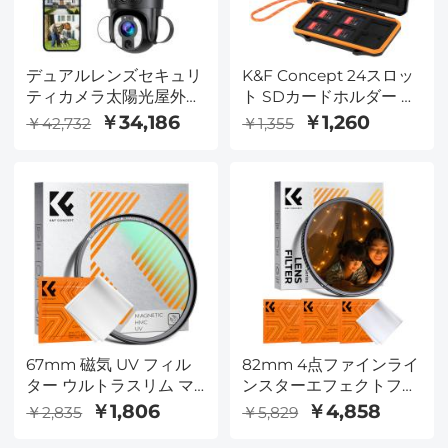
デュアルレンズセキュリ
K&F Concept 24スロッ
ティカメラ太陽光屋外監
ト SDカードホルダー メ
視10倍光学ズーム2.4 G
モリカードケース 防水
￥34,186
￥1,260
￥42,732
￥1,355
WiFi
耐衝撃 メモリカード収
納 キャリングケース 12
枚のSD SDXC SDHCカ
ード、12枚のCFexpress
タイプAカード用
67mm 磁気 UV フィル
82mm 4点ファインライ
ター ウルトラスリム マ
ンスターエフェクトフィ
ルチコーティング紫外線
ルター、シネ＆ドリーム
￥1,806
￥4,858
￥2,835
￥5,829
保護レンズフィルター
ライク特殊フィルター、