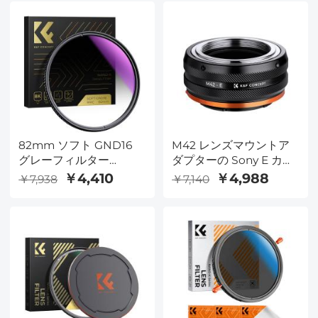
クリーニングクロス付き
18層コーティング光学ガ
Nano-K シリーズ
ラス、真空クリーニング
クロス3枚付き - ナノク
リアシリーズ
82mm ソフト GND16
M42 レンズマウントア
グレーフィルター
ダプターの Sony E カメ
GND16 光学ガラスフィ
ラ, M42-E IV PRO
￥4,410
￥4,988
￥7,938
￥7,140
ルター ナノ X シリーズ
を卒業しました。