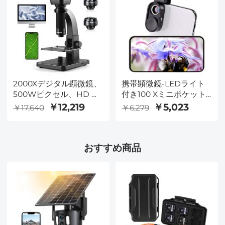
Windows、Macコンピ
ューターと互換性あり
2000Xデジタル顕微鏡、
携帯顕微鏡-LEDライト
500Wピクセル、HD ビ
付き100 Xミニポケット/
ジュアWiFiデジタル顕微
汎用クリップ-Opqpq携
￥12,219
￥5,023
￥17,640
￥6,279
鏡、11個のLEDライトを
帯顕微鏡は、子供と大人
備えたポータブル電子顕
のマイクロ世界に適して
微鏡、iOSおよび
おります、
おすすめ商品
AndroidWindowsMacOS
iPhone/Andriod
互換
Phone/Ipadと互換性が
あります