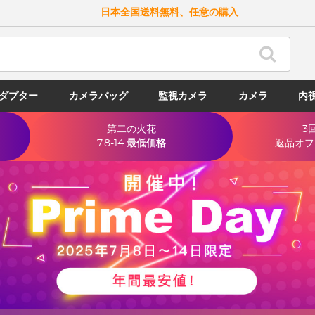
日本全国送料無料、任意の購入
ダプター
カメラバッグ
監視カメラ
カメラ
内
第二の火花
3
7.8-14
最低価格
返品オフ