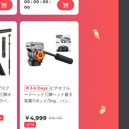
00
:
00
:
00
:
00
プロフ
3-5 Days
ビデオフル
三脚オ
ードヘッド三脚ヘッド最大
ラベル
荷重11ポンド/5kg、パンと
負荷、
チルト用の滑らかで安定し
T1用の取
た三脚フルードヘッド、ア
e
￥4,999
￥9,450
き
ルカスイス互換のフルード
-
47%
ヘッドマウント、FH-03