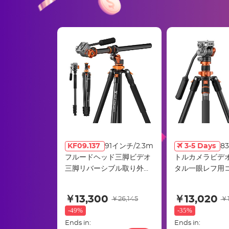
KF09.137
91インチ/2.3m
3-5 Days
83
フルードヘッド三脚ビデオ
トルカメラビデ
三脚リバーシブル取り外し
タル一眼レフ用
可能一脚横センターコラム
アルミ三脚流体ヘ
水平360°パノラマ
キロ負荷旅行や
￥13,300
￥13,020
￥26,145
￥1
K234A7 + FH-0
-
49%
-
35%
Ends in:
Ends in: