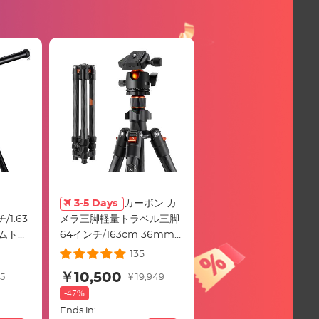
3-5 Days
カーボン カ
/1.63
メラ三脚軽量トラベル三脚
ムトラ
64インチ/163cm 36mm
/8kg
メタルボールヘッド 耐荷重
135
ド、新し
8kg/17.6ポンド クイックリ
￥10,500
5
￥19,949
プロック
リースプレート デジタル一
-
47%
、横セン
眼レフカメラ 屋内 屋外用
Ends in:
電話クリ
K254C2+BH-36L