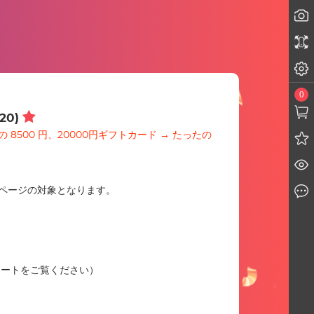
カメラ
ドロー
その他
0
My cart
0)
の 8500 円、20000円ギフトカード → たったの
Wish list
Recently
はページの対象となります。
Live cha
グカートをご覧ください）