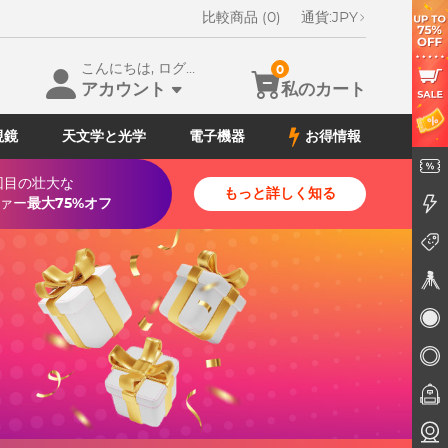
比較商品 (0)
通貨:
JPY
こんにちは, ログイン
0
Sale ho
アカウント
私のカート
視鏡
天文学と光学
電子機器
お得情報
クーポ
回目の壮大な
もっと詳しく知る
Go deal
ァー
最大75%オフ
特別に
三脚
レンズ
レンズ
カメラ
監視カ