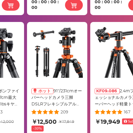
00
:
00
:
00
:
00
:
00
:
00
:
(TM2324アップグレードモ
ップ付き
00
00
デル)
ボンファイ
ホット
91‘’/231cmオー
KF09.086
2.4m
177cm最大
バーヘッドカメラ三脚
ェッショナルカメラ
07lbsキヤノ
DSLRフレキシブルアルミ
ーバーヘッド軽量ト
SLRカメ
ニウムトラベル三脚22lbs /
三脚22lbs / 10kg
13
209
167
ルヘッド付き
10kg負荷、回転可能なマル
DSLR SLRSA254
￥12,500
￥19,949
Sal
42,000
￥17,849
脚
チアングルセンターカラ
り外し可能な一脚付
-
30%
35L（旧モデ
ム、K234A7+BH-28L（旧