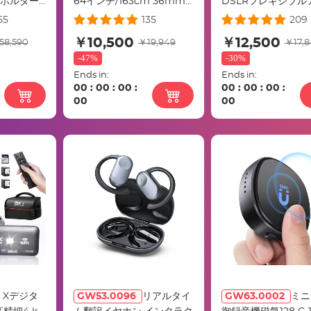
ーホルダー
64インチ/163cm 36mm
DSLRフレキシブル
子 + 角型
メタルボールヘッド 耐荷重
ニウムトラベル三脚22l
55
135
209
ター +
8kg/17.6ポンド クイックリ
10kg負荷、回転可
￥10,500
￥12,500
58,590
￥19,949
￥17,8
 4 フィル
リースプレート デジタル一
チアングルセンター
-
47%
-
30%
ング) カ
眼レフカメラ 屋内 屋外用
ム、K234A7+BH-2
Ends in:
Ends in:
K254C2+BH-36L
モデルS210）
00
:
00
:
00
:
00
:
00
:
00
:
00
00
8 Xデジタ
GW53.0096
リアルタイ
GW63.0002
ミニ