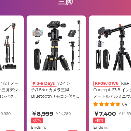
三脚
 ''/2.1 メー
3-5 Days
72イン
KF09.101V6
K&F
オ三脚デジ
チ/1.84mカメラ三脚、
Concept 63.8 インチ
コンパクト
Bluetoothリモコン付き、
メートルアルミニウ
ッドと 5
軽量でコンパクトなアルミ
ベル三脚 17.6 ポンド
64
仕事用
ニウムデジタル一眼レフ三
荷重 28mm ヘッ
￥8,999
￥7,400
9,950
￥14,280
￥14,59
3
脚、旅行や仕事用の360パ
い K タイプフリッ
-
37%
-
49%
ノラマボールヘッドクイッ
K234a0+Bh-28l
Ends in:
Ends in:
クリリースプレート
ターコラム & 携帯