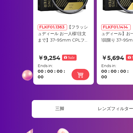
FLKF01.1363
【フラッシ
FLKF01.1414
ュディール お一人様1注文
ュディール】お一
まで】37~95mm CPLフィ
1回限り 37~95
ルター 28層 NANO-Xシリ
プロテクトフィル
ーズ
枚積層Nano-X
￥9,254
Sale
￥5,694
S
Ends in:
Ends in:
00
:
00
:
00
:
00
:
00
:
00
:
00
00
三脚
レンズフィルタ