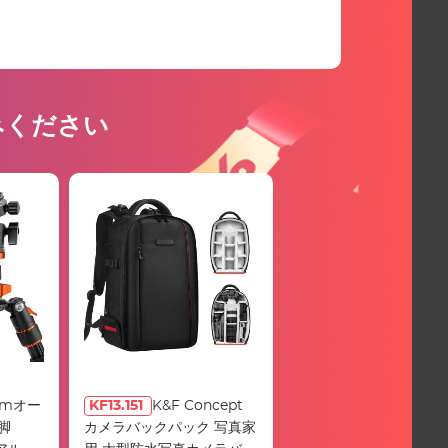
みください
31cmオー
KF13.151
K&F Concept
脚
カメラバックパック 写真家