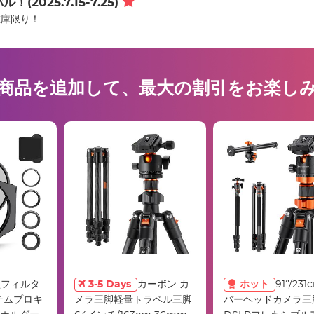
025.7.15-7.25)
在庫限り！
商品を追加して、最大の割引をお楽し
型フィルタ
3-5 Days
カーボン カ
ホット
91‘’/2
テムプロキ
メラ三脚軽量トラベル三脚
バーヘッドカメラ三