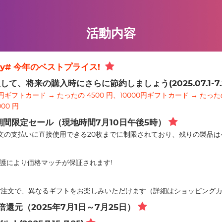
活動内容
me Day# 今年のベストプライス!
て、将来の購入時にさらに節約しましょう(2025.07.1-7.2
0円ギフトカード → たったの 4500 円、10000円ギフトカード → たった
00 円
期間限定セール（現地時間7月10日午後5時）
注文の支払いに直接使用できる20枚までに制限されており、残りの製品
価格保護により価格マッチが保証されます!
0円以上のご注文で、異なるギフトをお楽しみいただけます（詳細はショッピン
ト3倍還元（2025年7月1日～7月25日）