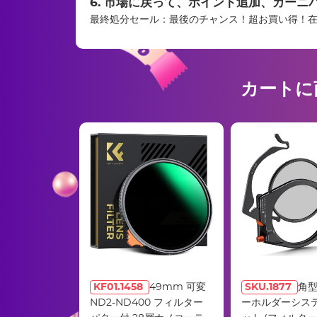
6. 市場に戻って、ポイント追加、カーニバル！(2
最終処分セール：最後のチャンス！超お買い得！
カートに
KF01.1458
49mm 可変
SKU.1877
角
ND2-ND400 フィルター
ーホルダーシス