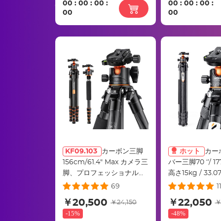
00
:
00
:
00
:
00
:
00
:
00
:
00
00
KF09.103
カーボン三脚
ホット
カー
156cm/61.4" Max カメラ三
バー三脚70 ‘’/ 
脚、プロフェッショナル
高さ15kg / 33.
15kg/33ポンド負荷、取り
ンニコンソニーD
69
1
外し可能な一脚、360°金属
ラ用360°ボー
￥20,500
￥22,050
￥24,150
￥
ボールヘッドA255C2+BH-
軽量トラベル三
-
15%
-
48%
35Lとコンパクト三脚。
A254C4+BH-