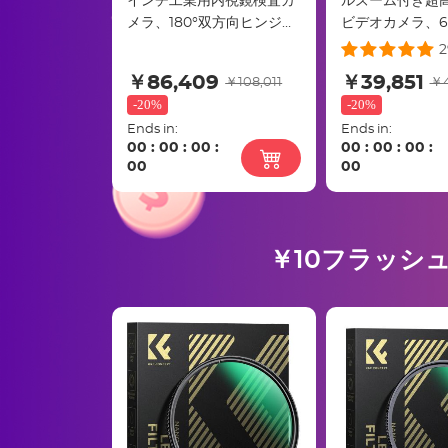
インチ工業用内視鏡検査カ
ルズーム付き超高
メラ、180°双方向ヒンジ付
ビデオカメラ、6
き
タルビデオカメラ
2
ンチ回転タッチ
￥86,409
￥39,851
￥108,011
￥4
ン、マイク、リモ
-
20%
-
20%
GB SDカード、
Ends in:
Ends in:
ッテリー（ブラ
00
:
00
:
00
:
00
:
00
:
00
:
00
00
￥10フラッシ