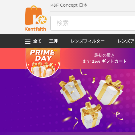
K&F Concept 日本
全て
三脚
レンズフィルター
レンズア
最初の驚き
まで
25% ギフトカード