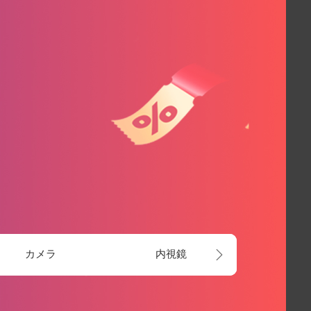
カメラ
内視鏡
天文学