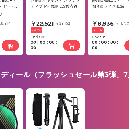
精細4 k
ム翻訳イヤホン インタラク
御録音機磁気128 G 
4 MPデジ
ティブ 144言語 0.5秒応答
間容量ノイズ低減
、4.0イ
9
スクリー
￥22,521
￥8,936
9,814
￥28,152
￥11,17
コン、64
-
20%
-
20%
2ブックバ
Ends in:
Ends in:
ック）
00
:
00
:
00
:
00
:
00
:
00
:
00
00
ュディール（フラッシュセール第3弾、7月