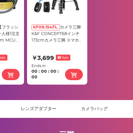
【フラッシ
KF09.154FL
カメラ三脚
人様1注文
K&F CONCEPT68インチ
mm MCUV
173cmカメラ三脚 スマホ
ター 28
三脚 軽量三脚 コンパクト
シリーズ
トラベル三脚 5段階伸縮
ale
￥3,699
Sale
360°回転耐荷重4キロ ポー
Ends in:
タブル5面メニューチュー
00
:
00
:
00
:
ブ、遠隔撮影リモコン付き
00
接続式ビデオ雲台＋タブレ
ット/携帯電話クリップ＋マ
ンフロットクイックリリー
スプレート
ー
レンズアダプター
カメラバッグ