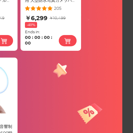
アルミ
用 大型防水写真カメラバッ
bs /
グ ラップトップ/三脚コン
205
能なマル
パートメント付き メンズ
￥6,299
49
￥10,499
カラ
レディース ブラック
-
40%
8L（旧
Ends in:
00
:
00
:
00
:
00
音響制