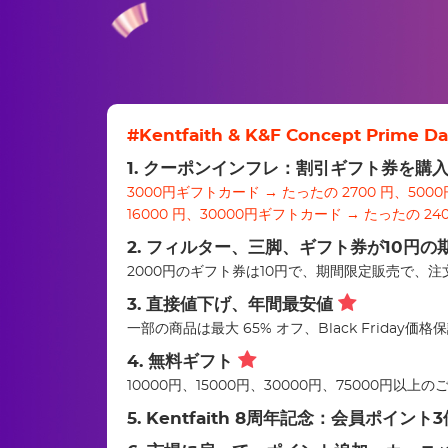
#Kentfaith & K&F Concept Pri
1. クーポンインフレ：割引ギフト券を購入し
3000円ギフトカード → たったの 2700 円、500
16000 円、30000円ギフトカード → たったの 240
2. フィルター、三脚、ギフト券が10円の
2000円のギフト券は10円で、期間限定販売で、
3. 直接値下げ、年間最安値
一部の商品は最大 65% オフ、Black Friday
4. 無料ギフト
10000円、15000円、30000円、7500
5. Kentfaith 8周年記念：会員ポイン