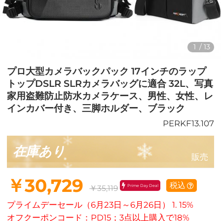
1
/
13
プロ大型カメラバックパック 17インチのラップ
トップDSLR SLRカメラバッグに適合 32L、写真
家用盗難防止防水カメラケース、男性、女性、レ
インカバー付き、三脚ホルダー、ブラック
PERKF13.107
在庫あり
販売
￥30,729
税込
Prime Day Deal
￥35,119
プライムデーセール（6月23日～6月26日） 1. 15%
オフクーポンコード：PD15；3点以上購入で18%