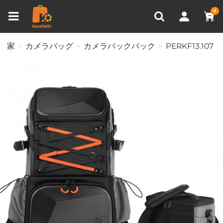
比較商品 (0)
0
家
カメラバッグ
カメラバックパック
PERKF13.107