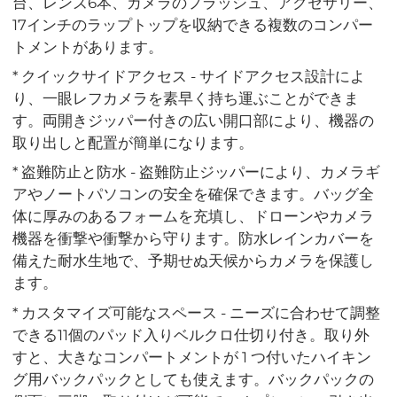
台、レンズ6本、カメラのフラッシュ、アクセサリー、
17インチのラップトップを収納できる複数のコンパー
トメントがあります。
* クイックサイドアクセス - サイドアクセス設計によ
り、一眼レフカメラを素早く持ち運ぶことができま
す。両開きジッパー付きの広い開口部により、機器の
取り出しと配置が簡単になります。
* 盗難防止と防水 - 盗難防止ジッパーにより、カメラギ
アやノートパソコンの安全を確保できます。バッグ全
体に厚みのあるフォームを充填し、ドローンやカメラ
機器を衝撃や衝撃から守ります。防水レインカバーを
備えた耐水生地で、予期せぬ天候からカメラを保護し
ます。
* カスタマイズ可能なスペース - ニーズに合わせて調整
できる11個のパッド入りベルクロ仕切り付き。取り外
すと、大きなコンパートメントが 1 つ付いたハイキン
グ用バックパックとしても使えます。バックパックの