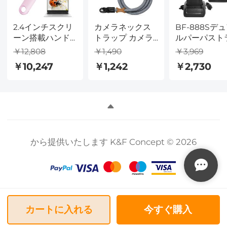
2.4インチスクリ
カメラネックス
BF-888Sデ
ーン搭載ハンド
トラップ カメラ
ルパーパスト
ヘルド顕微鏡、
ショルダースト
ンシーバーワ
￥12,808
￥1,490
￥3,969
500倍ズーム、
ラップ
ヤレスハイパ
￥10,247
￥1,242
￥2,730
1080P写真・動
DSLR/SLRカメラ
ー（USBコネ
画撮影可能、3～
対応 ストラップ
タ）
12歳向け、
Urban Wander
Kentfaith
05 グレー
から提供いたします K&F Concept © 2026
カートに入れる
今すぐ購入