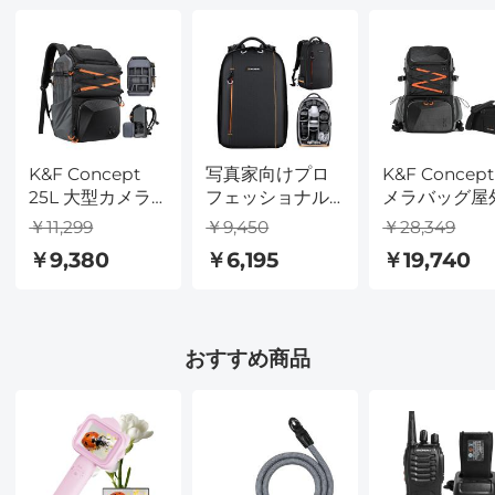
K&F Concept
写真家向けプロ
K&F Concep
25L 大型カメラ
フェッショナル
メラバッグ屋
バックパック
軽量カメラバッ
カメラバック
￥11,299
￥9,450
￥28,349
DSLR SLRカメラ
クパック 大型防
ックラップト
￥9,380
￥6,195
￥19,740
用 盗難防止防水
水写真カメラバ
プコンパート
レインカバー付
ッグ ラップトッ
ント三脚ホル
き 三脚ホルダー
プ/三脚コンパー
ー付き大型写
付き 写真家用バ
トメント付き 男
バッグ防水レ
おすすめ商品
ックパック 25L
性 女性用
ンカバーハイ
Star Wander03
ングトラベル
(ブラック)