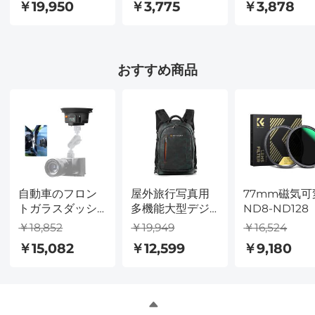
￥19,950
￥3,775
￥3,878
ルター マルチコ
コート偏光 MRC
コート偏光 M
ート偏光MRCフ
フィルター
フィルター
ィルター NANO-
Xシリーズ
おすすめ商品
自動車のフロン
屋外旅行写真用
77mm磁気可
トガラスダッシ
多機能大型デジ
ND8-ND128
ュボード上のカ
タル一眼レフカ
7ストップ）
￥18,852
￥19,949
￥16,524
メラ吸盤取付
メラバックパッ
ズフィルター
￥15,082
￥12,599
￥9,180
棚、1/4インチと
ク31 * 24 * 46cm
Nano-X
3/8インチ取付孔
とNATOガイド、
自動回力、72時
間電池寿命