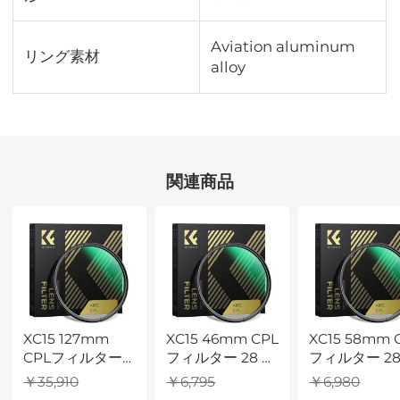
Aviation aluminum
リング素材
alloy
関連商品
XC15 127mm
XC15 46mm CPL
XC15 58mm 
CPLフィルター
フィルター 28 層
フィルター 28
28層スーパース
スリム円偏光フ
スリム円偏光
￥35,910
￥6,795
￥6,980
リム円偏光フィ
ィルター マルチ
ィルター マル