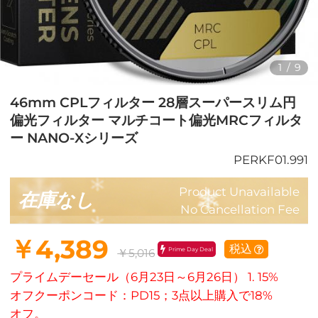
1
/
9
46mm CPLフィルター 28層スーパースリム円
偏光フィルター マルチコート偏光MRCフィルタ
ー NANO-Xシリーズ
PERKF01.991
Product Unavailable
在庫なし
No Cancellation Fee
￥4,389
税込
Prime Day Deal
￥5,016
プライムデーセール（6月23日～6月26日） 1. 15%
オフクーポンコード：PD15；3点以上購入で18%
オフ。