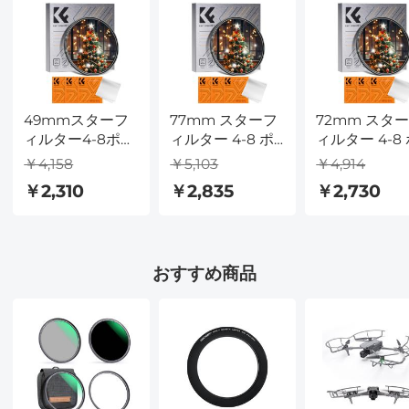
49mmスターフ
77mm スターフ
72mm スタ
ィルター4-8ポイ
ィルター 4-8 ポ
ィルター 4-8
ント可変スター
イント可変スタ
イント可変ス
￥4,158
￥5,103
￥4,914
バーストフィル
ーバーストフィ
ーバーストフ
￥2,310
￥2,835
￥2,730
タークロススク
ルター クロスス
ルター クロス
リーン、18層コ
クリーン、18 層
クリーン、18
ーティング超ス
コーティング超
コーティング
リム光学ガラ
スリム光学ガラ
スリム光学ガ
おすすめ商品
ス、クリーニン
ス、クリーニン
ス、クリーニ
グクロス3枚付き
グクロス 3 枚付
グクロス 3 枚
き
き