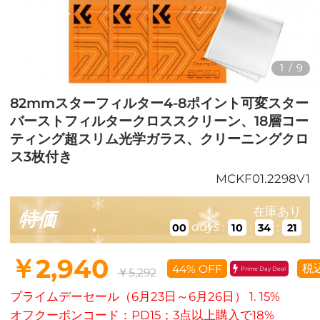
1
/
9
82mmスターフィルター4-8ポイント可変スター
バーストフィルタークロススクリーン、18層コー
ティング超スリム光学ガラス、クリーニングクロ
ス3枚付き
MCKF01.2298V1
在庫あり
特価
days
:
:
:
00
10
34
21
￥2,940
税
44% OFF
Prime Day Deal
￥5,292
プライムデーセール（6月23日～6月26日） 1. 15%
オフクーポンコード：PD15；3点以上購入で18%