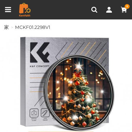
比較商品 (0)
0
家
MCKF01.2298V1