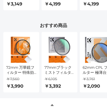
ィルター 超透明
フィルター 超透
ィルター 超透
￥3,149
￥4,199
￥4,199
多層コーティン
明多層コーティ
多層コーティ
グ、防水耐傷性
ング、防水耐傷
グ、防水耐傷
および反射防止
性および反射防
および反射防
Nano-X シリーズ
止 Nano-X シリ
Nano-X シ
おすすめ商品
ーズ
72mm 万華鏡フ
77mmブラック
62mm CPL 
ィルター 特殊効
ミストフィルタ
ルター 極薄台
果フィルター 真
ー1/4 + 3pcsクリ
フレーム 青色
￥7,560
￥6,105
￥3,761
空クリーニング
ーニングクロ
ーティング フ
￥3,990
￥3,392
￥2,090
クロス 3 枚付き
ス、18多層コー
ルムと掃除機
Nano B シリーズ
ティングNano-
クロス Nano-
Klearシリーズ
シリーズ