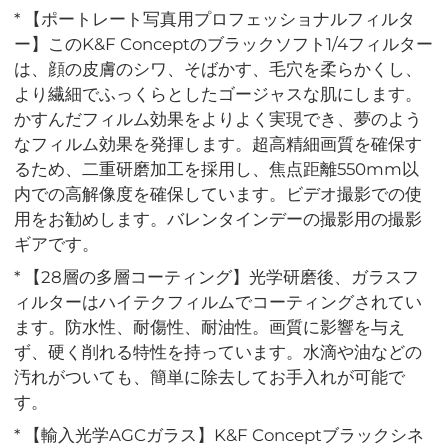
* 【ポートレート写真用プロフェッショナルフィルタ
ー】このK&F Conceptのブラックソフト1/4フィルター
は、顔の皮膚のシワ、そばかす、毛穴を柔らかくし、
より繊細でふっくらとしたゴージャスな肌にします。
かすんだフィルム効果をよりよく実現でき、夢のよう
なフィルム効果を発揮します。超高精細画質を確保す
るため、二重研磨加工を採用し、焦点距離550mm以
内での高解像度を確保しています。ビデオ撮影での使
用をお勧めします。バレンタインデーの撮影用の撮影
ギアです。
* 【28層の多層コーティング】光学研磨後、ガラスフ
ィルターはハイテクフィルムでコーティングされてい
ます。防水性、耐傷性、耐油性。画質に影響を与え
ず、硬く削れる特性を持っています。水滴や油などの
汚れがついても、簡単に除去してお手入れが可能で
す。
* 【輸入光学AGCガラス】K&F Conceptブラックシネ