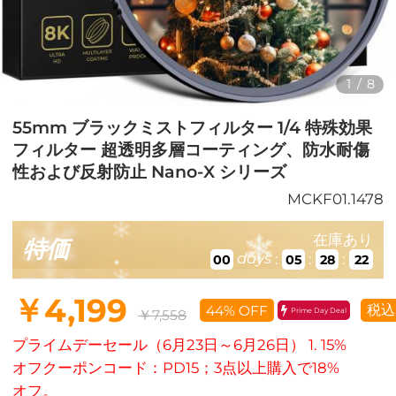
1
/
8
55mm ブラックミストフィルター 1/4 特殊効果
フィルター 超透明多層コーティング、防水耐傷
性および反射防止 Nano-X シリーズ
MCKF01.1478
在庫あり
特価
days
:
:
:
00
05
28
21
￥4,199
税込
44% OFF
Prime Day Deal
￥7,558
プライムデーセール（6月23日～6月26日） 1. 15%
オフクーポンコード：PD15；3点以上購入で18%
オフ。