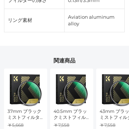
フィルターの厚さ
0.13in/3.3mm
Aviation aluminum
リング素材
alloy
関連商品
37mm ブラック
40.5mm ブラッ
43mm ブラ
ミストフィルタ
クミストフィル
ミストフィル
ー 1/4 特殊効果フ
ター 1/4 特殊効果
ー 1/4 特殊効
￥5,668
￥7,558
￥7,558