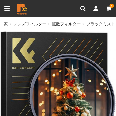
比較商品 (0)
0
家
レンズフィルター
拡散フィルター
ブラックミスト 1