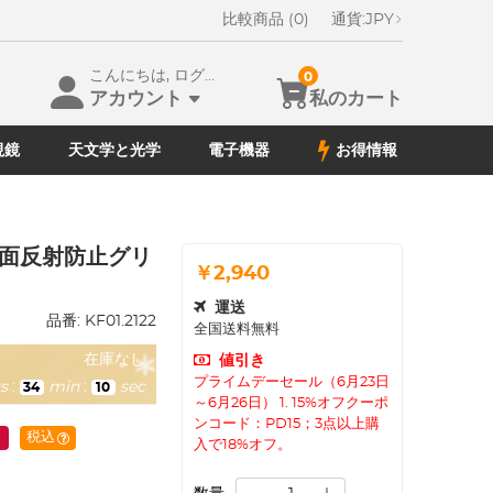
比較商品 (0)
通貨:
JPY
こんにちは, ログイン
0
アカウント
私のカート
視鏡
天文学と光学
電子機器
お得情報
ー、片面反射防止グリ
￥2,940
運送
品番:
KF01.2122
全国送料無料
在庫なし
値引き
プライムデーセール（6月23日
s
:
min
:
sec
34
08
～6月26日） 1. 15%オフクーポ
ンコード：PD15；3点以上購
l
税込
入で18%オフ。