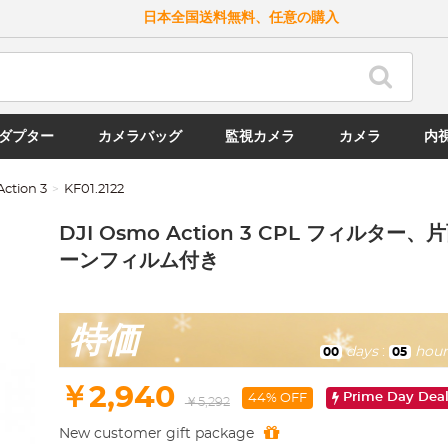
日本全国送料無料、任意の購入
ダプター
カメラバッグ
監視カメラ
カメラ
内
Action 3
KF01.2122
DJI Osmo Action 3 CPL フィルタ
ーンフィルム付き
特価
days
:
hour
00
05
￥2,940
Prime Day Dea
44% OFF
￥5,292
New customer gift package