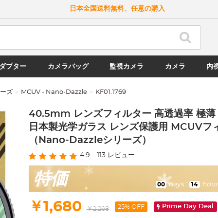
日本全国送料無料、任意の購入
ダプター
カメラバッグ
監視カメラ
カメラ
内
リーズ
MCUV - Nano-Dazzle
KF01.1769
40.5mm レンズフィルター 高透過率 極薄
日本製光学ガラス レンズ保護用 MCUVフ
（Nano-Dazzleシリーズ）
4.9
113
レビュー
特価
days
:
hour
00
14
￥1,680
Prime Day Deal
25% OFF
￥2,268