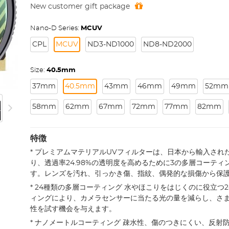
New customer gift package
Nano-D Series:
MCUV
CPL
MCUV
ND3-ND1000
ND8-ND2000
Size:
40.5mm
37mm
40.5mm
43mm
46mm
49mm
52mm
58mm
62mm
67mm
72mm
77mm
82mm
特徴
* プレミアムマテリアルUVフィルターは、日本から輸入され
り、透過率24.98%の透明度を高めるために3の多層コーテ
す。レンズを汚れ、引っかき傷、指紋、偶発的な損傷から保
* 24種類の多層コーティング 水やほこりをはじくのに役立つ
ィングにより、カメラセンサーに当たる光の量を減らし、さ
性を試す機会を与えます。
* ナノメートルコーティング 疎水性、傷のつきにくい、反射