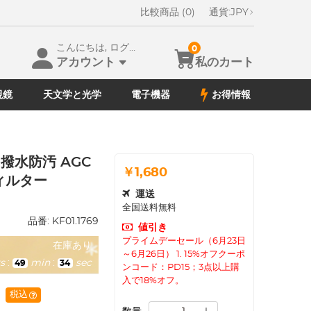
比較商品 (0)
通貨:
JPY
こんにちは, ログイン
0
アカウント
私のカート
視鏡
天文学と光学
電子機器
お得情報
 撥水防汚 AGC
￥1,680
ィルター
運送
全国送料無料
品番:
KF01.1769
値引き
プライムデーセール（6月23日
在庫あり
～6月26日） 1. 15%オフクーポ
s
:
min
:
sec
49
33
ンコード：PD15；3点以上購
入で18%オフ。
税込