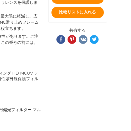
メラレンズを保護しま
比較リストに入れる
を最大限に軽減し、広
NC滑り止めフレーム
に役立ちます。
共有する
互換性があります。ご注
。この番号の前には、
ング HD MCUV デ
傷性紫外線保護フィル
リム円偏光フィルター マル