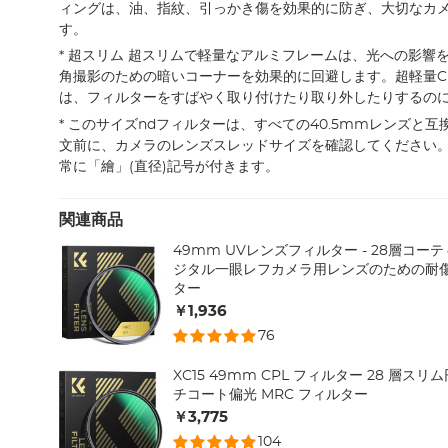
ィングは、油、指紋、引っかき傷を効果的に防ぎ、大切なカ
す。
* 超スリム 超スリムで軽量なアルミフレームは、光への影響
角撮影のための暗いコーナーを効果的に回避します。超軽量C
は、フィルターをすばやく取り付けたり取り外したりするの
* このサイズndフィルターは、すべての40.5mmレンズと
文前に、カメラのレンズスレッドサイズを確認してください
常に「繪」(直径)記号が付きます。
関連商品
49mm UVレンズフィルター - 28層コーティ
ジタル一眼レフカメラ用レンズのための耐
ター
￥1,936
76
XC15 49mm CPL フィルター 28 層ス
チコート偏光 MRC フィルター
￥3,775
104