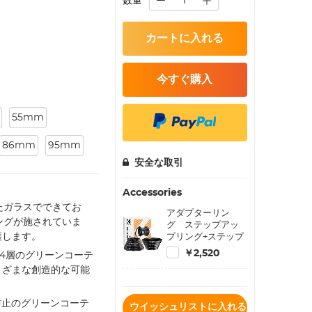
数量
カートに入れる
今すぐ購入
55mm
86mm
95mm
安全な取引
Accessories
たガラスでできてお
アダプターリン
ィングが施されていま
グ ステップアッ
プリング+ステップ
護します。
ダウンリング 18枚1
￥2,520
24層のグリーンコーテ
セット
まざまな創造的な可能
防止のグリーンコーテ
ウイッシュリストに入れる