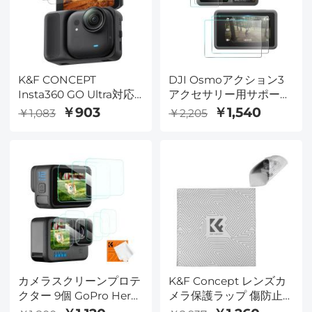
K&F CONCEPT
DJI Osmoアクション3
Insta360 GO Ultra対応
アクセサリー用サポート
スクリーンプロテクター
オスモアクション3スク
￥903
￥1,540
￥1,083
￥2,205
3枚パック、2.5D曲面エ
リーンプロテクター、
ッジ保護、高精細強化ガ
9H強化ガラスフィルム
ラス、硬度9H、傷防
スクリーンカバープロテ
止、気泡防止、Go Ultra
クター+DJI Osmo 3デュ
アクションカメラアクセ
アルスクリーン用レンズ
サリー
プロテクター[6pcs]
カメラスクリーンプロテ
K&F Concept レンズカ
クター 9個 GoPro Hero
メラ保護ラップ 傷防止
9/10/11/12対応 超クリア
レンズプロテクター マ