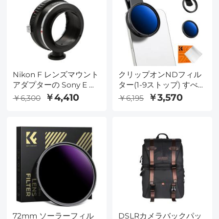
Nikon F レンズマウント
クリップオンNDフィル
アダプターの Sony E カ
ター(1-9ストップ) すべて
メラ 三脚座付
の電話と52mmカメラレ
￥4,410
￥3,570
￥6,300
￥6,195
ンズ用 調節可能なニュ
ートラルデンシティフィ
ルター iPhoneモバイル
カメラフィルターと互換
性あり
72mm ソーラーフィル
DSLRカメラバックパッ