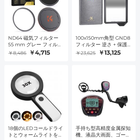
ND64 磁気フィルター
100x150mm角型 GND8
55 mm グレー フィルタ
フィルター 逆さ + 保護
ー ND64 (6 f-stops) 磁
フレーム X-Pro系列
￥4,715
￥13,125
￥8,486
￥23,625
気フィルター レンズ ア
ダプター、HD 防水スク
ラッチ耐性 Antireflex ナ
ノ - X シリーズとしま
す。
18個のLEDコールドライ
手持ち型高精度金属探知
トとウォームライトを備
機、液晶大画面、ゴール