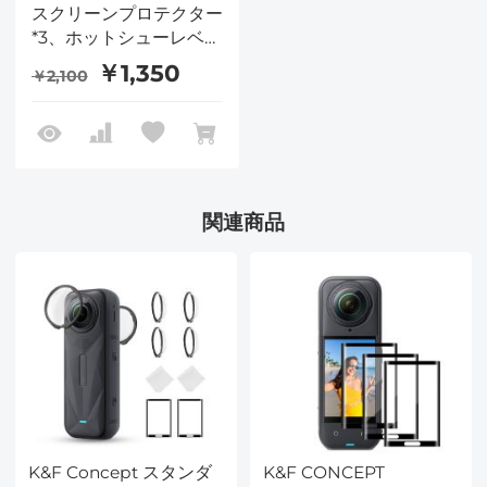
スクリーンプロテクター
*3、ホットシューレベル
付き0.3mm 9H硬度強
￥1,350
￥2,100
化ガラス*3 + 掃除機用ク
リーニングクロス*1
関連商品
K&F Concept スタンダ
K&F CONCEPT