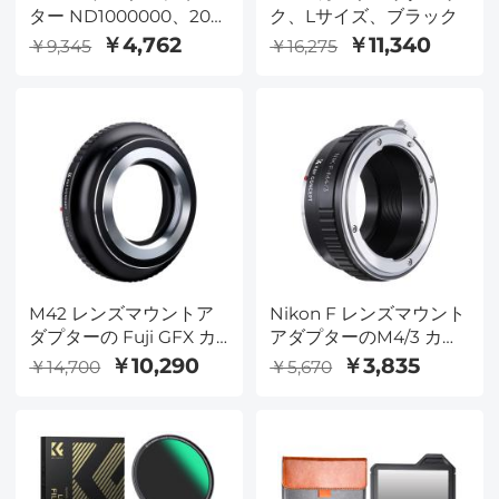
ター ND1000000、20
ク、Lサイズ、ブラック
ストップ固体減光フィル
￥4,762
￥11,340
￥9,345
￥16,275
ター 天体イベント写真
フィルター 28 多層コー
ティング付き DSLR カメ
ラ Nano-X シリーズ用
M42 レンズマウントア
Nikon F レンズマウント
ダプターの Fuji GFX カ
アダプターのM4/3 カメ
メラ
ラ NIKF-M43
￥10,290
￥3,835
￥14,700
￥5,670