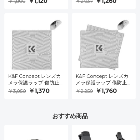
￥1,120
￥1,260
￥1,800
￥2,937
強化ガラススクリーンプ
ジック粘着布カメララッ
ロテクター*3 + レンズプ
プ カメラレンズ/DSLR/
ロテクター*3 + フロント
アクセサリー用
LCDディスプレイフィル
35x35cm
ム*3
K&F Concept レンズカ
K&F Concept レンズカ
メラ保護ラップ 傷防止
メラ保護ラップ 傷防止
レンズプロテクター マ
レンズプロテクター マ
￥1,370
￥1,760
￥3,050
￥2,259
ジック粘着布カメララッ
ジック粘着布カメララッ
プ カメラレンズ/DSLR/
プ カメラレンズ/DSLR/
アクセサリー用
アクセサリー用
おすすめ商品
45x45cm
35x35cm+45x45cm