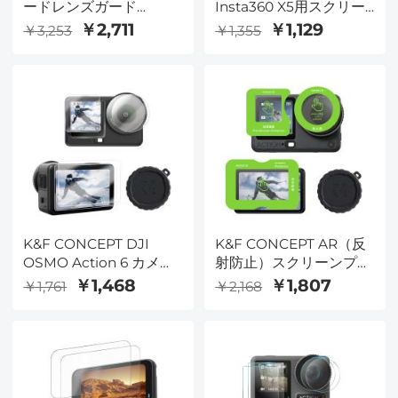
ードレンズガード
Insta360 X5用スクリー
Insta360 X5 アクセサリ
ンプロテクター、[3枚パ
￥2,711
￥1,129
￥3,253
￥1,355
ー対応、高透明度強化光
ック] 9H硬度強化ガラス
学ガラスレンズプロテク
カバー、傷防止、気泡防
ターカバー、スクリーン
止、防塵LCDスクリーン
プロテクター、傷防止キ
プロテクター、曲面エッ
ャップ交換キット
ジ保護、Insta360 X4/X5
アクセサリー用
K&F CONCEPT DJI
K&F CONCEPT AR（反
OSMO Action 6 カメラ
射防止）スクリーンプロ
用スクリーンプロテクタ
テクター（DJI OSMO
￥1,468
￥1,807
￥1,761
￥2,168
ー + レンズキャップカバ
Action 6カメラ用）+レ
ー 0.3mm 9H硬度強化
ンズキャップカバー+ア
ガラスプロテクター、傷
ライメントフレーム、
防止、気泡防止（2枚セ
0.3mm 9H硬度強化ガラ
ット）
スプロテクター、傷防
止、気泡防止