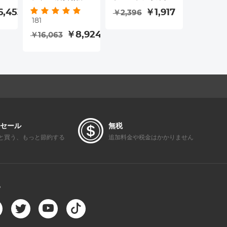
25イ
グリーンフィル
ルホルダーブレー
アキャップ*
6,453
￥1,917
￥2,396
￥2,100
181
ー
ム、防水・傷防止
ド保護装置
ットシュ
￥8,924
￥16,063
て
メタルレンズカバ
プ*2 + 
ー付き、Nanoシリ
グクロス*
ーズ
Olympus
E-M1 II、
E-M10 I
PL9、E-
P7 と互
ます。
セール
無税
と買う、もっと節約する
追加料金や税金はかかりません
る