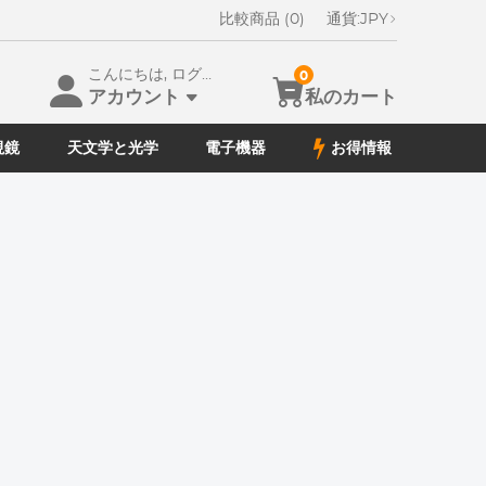
比較商品 (0)
通貨:
JPY
こんにちは, ログイン
0
アカウント
私のカート
視鏡
天文学と光学
電子機器
お得情報