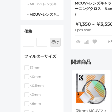
MCUV+レンズキャッ
- MCUV+レンズキャップ - Nano-Klear
ーニングクロス - Nano
r
- MCUV+レンズキャップ+クリーニングクロス - Nano-Klear
￥1,350 ~ ￥3,55
1 pcs sold
価格
行け
KF
フィルターサイズ
関連商品
37mm
40mm
40.5mm
43mm
46mm
39mm MCUVフィ