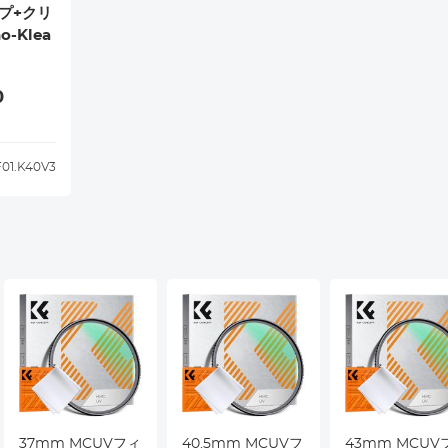
プ+クリ
-Klea
0
01.K40V3
37mm MCUVフィ
40.5mm MCUVフ
43mm MCUV