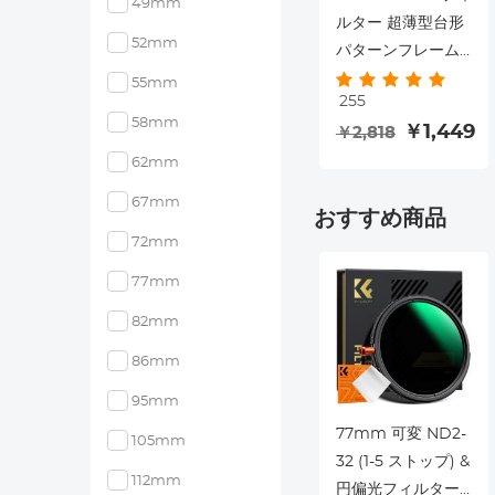
49mm
ルター 超薄型台形
52mm
パターンフレーム
真空クリーニング
55mm
255
クロスNano-Klear
58mm
￥1,449
￥2,818
シリーズでコーテ
ィング
62mm
67mm
おすすめ商品
72mm
77mm
82mm
86mm
95mm
77mm 可変 ND2-
105mm
32 (1-5 ストップ) &
112mm
円偏光フィルター