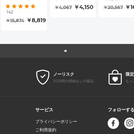
ットドリームシネ
形 特殊効果 カメラ
0.965インチ/1.
￥4,150
￥1
￥4,067
￥20,567
142
マティックエフェ
レンズフィルター
ンチ接眼インタ
￥8,819
￥15,874
クト-Nano-X
ナノベーシックシ
フェースに適し
リーズ
いる
ノーリスク
限定
30日間の理由なしの返品
もっ
サービス
フォローす
プライバシーポリシー
ご利用規約