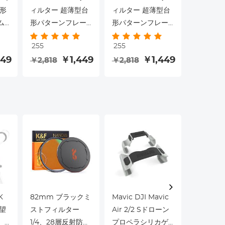
形
ィルター 超薄型台
ィルター 超薄型台
ルター 
ム
形パターンフレー
形パターンフレー
パターン
グ
ム 真空クリーニン
ム 真空クリーニン
真空クリ
255
255
255
ar
グクロスNano-
グクロスNano-
クロスNan
449
￥1,449
￥1,449
￥2,818
￥2,818
￥3,112
テ
Klearシリーズでコ
Klearシリーズでコ
シリーズ
ーティング
ーティング
ィング
K
82mm ブラックミ
Mavic DJI Mavic
Olympus
示望
ストフィルター
Air 2/2 Sドローン
ウント 
、
1/4、28層反射防止
プロペラシリカゲ
ップ*2 +