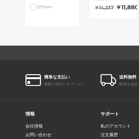
CPL & ブラックミ
￥11,880
127mm
￥14,237
スト 1/4 3 in 1 HD
レンズフィルタ
ー、28 マルチコー
ティング、カメラ
レンズ用 Nano-
Xcel シリーズ
簡単な支払い
送料無料
複数の支払いオプション
配達を保証
情報
サポート
会社情報
私のアカウント
お問い合わせ
注文履歴