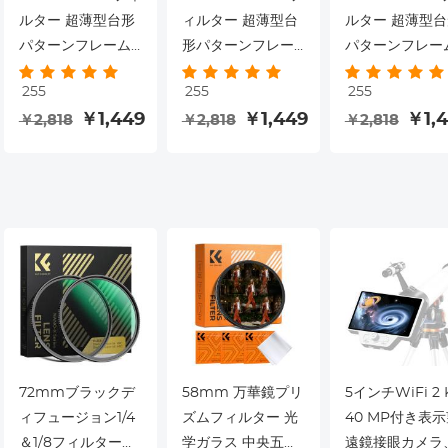
ルター 超薄型台形
ィルター 超薄型台
ルター 超薄型台
パターンフレーム
形パターンフレー
パターンフレー
真空クリーニング
ム 真空クリーニン
真空クリーニン
255
255
255
クロスNano-Klear
グクロスNano-
クロスNano-Kle
￥1,449
￥1,449
￥1,
￥2,818
￥2,818
￥2,818
シリーズでコーテ
Klearシリーズでコ
シリーズでコー
ィング
ーティング
ィング
72mmブラックデ
58mm 万華鏡プリ
5インチWiFi 2 
ィフュージョン1/4
ズムフィルター 光
40 MP付き表
＆1/8フィルターキ
学ガラス 中央五角
遠鏡接眼カメラ