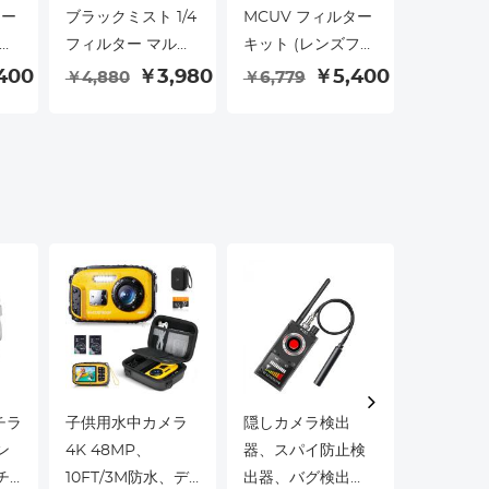
ター
ブラックミスト 1/4
MCUV フィルター
ブラックミ
ー
フィルター マルチ
キット (レンズフー
フィルタ
ッ
コート HD 光学ガ
ドとレンズキャッ
チコート 
400
￥3,980
￥5,400
￥4,880
￥6,779
￥4,067
ー
ラス 傷防止 Fuji
プ付き) マルチコー
ガラス 傷防
ラス
X100、X100F、
ト HD 光学ガラス
X100、X
X100S、X100T、
傷防止 Fuji X100、
X100S、
X100V、X100VI
X100F、X100S、
X100V、X
、
Nano-Xcel シリー
X100T、X100V、
Nano-X
 対
ズ対応 (ブラック)
X100VI 対応 (ブラ
ズと互換
ック)
ンチラ
子供用水中カメラ
隠しカメラ検出
DJI Avat
ン
4K 48MP、
器、スパイ防止検
ーグル 
チ
10FT/3M防水、デ
出器、バグ検出
号増幅器