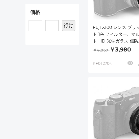
価格
行け
Fuji X100 レンズ ブ
ト 1/4 フィルター、マ
ト HD 光学ガラス 傷防止
X100、X100F、X100S
￥3,980
￥4,067
X100T、X100V、X100V
Xcel シリーズと互換
KF01.2704