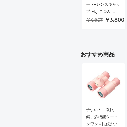
ード+レンズキャッ
プ Fuji X100、
X100F、X100S、
￥3,800
￥4,067
X100T、X100V、
X100VI 対応
おすすめ商品
子供のミニ双眼
鏡、多機能ツーイ
ンワン単眼鏡およ