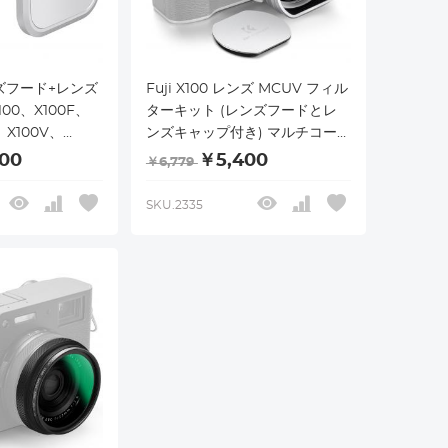
レンズフード+レンズ
Fuji X100 レンズ MCUV フィル
100、X100F、
ターキット (レンズフードとレ
、X100V、
ンズキャップ付き) マルチコー
ト HD 光学ガラス 傷防止 Fuji
00
￥5,400
￥6,779
X100、X100F、X100S、
X100T、X100V、X100VI 対応
SKU.2335
(ブラック)