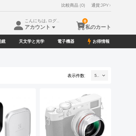
比較商品 (0)
通貨:
JPY
こんにちは, ログイン
0
アカウント
私のカート
視鏡
天文学と光学
電子機器
お得情報
表示件数:
52