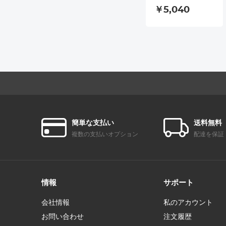
び双眼鏡取り外し
￥5,040
可能双眼鏡、10x28
高解像度、ミニ高
解像度折りたたみ
双眼鏡、3〜12歳の
子供に適していま
す、バードウォッ
チング、狩猟、旅
行、キャンプピン
ク
簡単な支払い
送料無料
複数の支払いオプション
配達を保証
情報
サポート
会社情報
私のアカウント
お問い合わせ
注文履歴