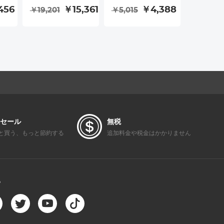
タ
ュアルスクリー
器、GPS検出器RF
ンテナ信
456
￥15,361
￥4,388
￥19,201
￥5,015
￥2,396
、
ン、シュノーケリ
信号スキャナー、
、
ング・スイミング
デバイス検出器
レー
用 Kentfaith
GPSトラッカーリ
い
スニングデバイス
カメラ検出器米国
セール
無税
と買う、もっと節約する
追加料金や税金はかかりません
る