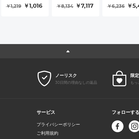
付き 光学ガラス 超
ン検出、モーショ
は、心拍数モニ
￥1,016
￥7,117
￥5,
￥1,219
￥8,134
￥6,236
薄型 18層コーティ
ントラッキング、
リング、歩数計
ング ナノクリアシ
温度監視、子守唄
血圧、血中酸素
リーズ
付きの屋内ホーム
IP68防水、グ
セキュリティカメ
をサポートして
ラ、64Gメモリー
ます
カード付き
ノーリスク
限定
30日間の理由なしの返品
もっ
サービス
フォローす
プライバシーポリシー
ご利用規約