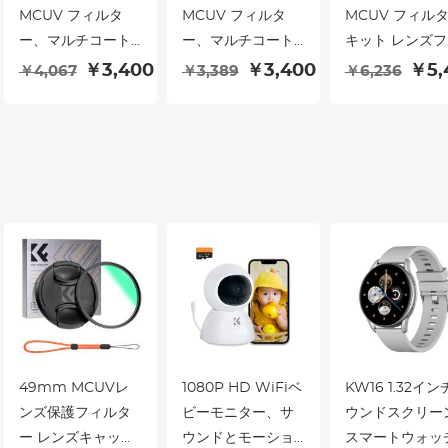
MCUV フィルタ
MCUV フィルタ
MCUV フィル
ー、マルチコート
ー、マルチコート
キット レンズフ
HD 光学ガラス、
HD 光学ガラス、
ドとレンズキャ
￥3,400
￥3,400
￥5,
￥4,067
￥3,389
￥6,236
傷に強い、Fuji
傷に強い、Fuji
プ付き マルチコ
X100、X100F、
X100、X100F、
ト HD 光学ガ
X100S、X100T、
X100S、X100T、
傷に強い Fuji
X100V、X100VI
X100V、X100VI
X100、X100F、
Nano-Xcel シリー
Nano-Xcel シリー
X100S、X100T
ズ対応 (ブラック)
ズと互換性あり
X100V、X100VI
応
49mm MCUVレ
1080P HD WiFiベ
KW16 1.32イ
ンズ保護フィルタ
ビーモニター、サ
ウンドスクリー
ー レンズキャップ
ウンドとモーショ
スマートウォッ