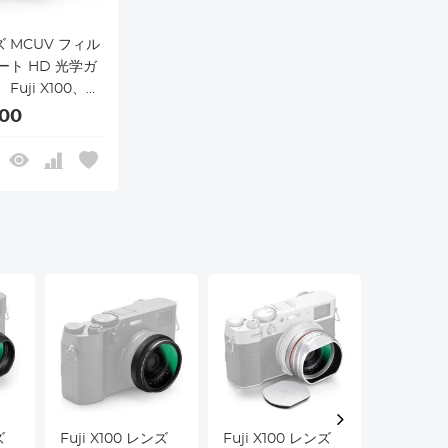
ンズ MCUV フィル
ト HD 光学ガ
uji X100、
、X100T、
00
 Nano-Xcel シ
ラック)
ズ
Fuji X100 レンズ
Fuji X100 レンズ
Fuji X1