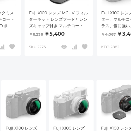
ラックミス
Fuji X100 レンズ MCUV フィル
Fuji X100 レ
ルチコート
ターキット レンズフードとレン
ター、マルチコー
uji
ズキャップ付き マルチコート
ラス、傷に強い、F
、
HD 光学ガラス 傷に強い Fuji
X100F、X100S
￥5,400
￥3,4
￥6,236
￥4,067
I Nano-
X100、X100F、X100S、
X100V、X100VI
ラック)
X100T、X100V、X100VI 対応
リーズ対応 (ブ
SKU.2276
KF01.2882
Fuji X100 レンズ
Fuji X100 レンズ
Fuji X100 レン