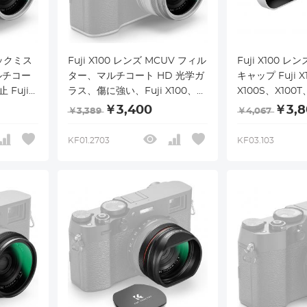
ラックミス
Fuji X100 レンズ MCUV フィル
Fuji X100 
ルチコー
ター、マルチコート HD 光学ガ
キャップ Fuji X
 Fuji
ラス、傷に強い、Fuji X100、
X100S、X100T
、
X100F、X100S、X100T、
X100VI 対応
￥3,400
￥3,8
￥3,389
￥4,067
I Nano-
X100V、X100VI Nano-Xcel シ
性あり
リーズと互換性あり
KF01.2703
KF03.103