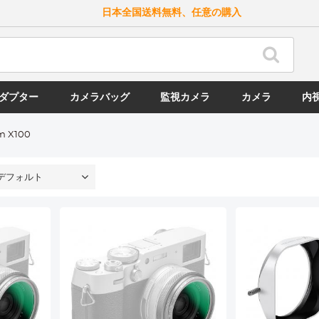
日本全国送料無料、任意の購入
ダプター
カメラバッグ
監視カメラ
カメラ
内
lm X100
デフォルト