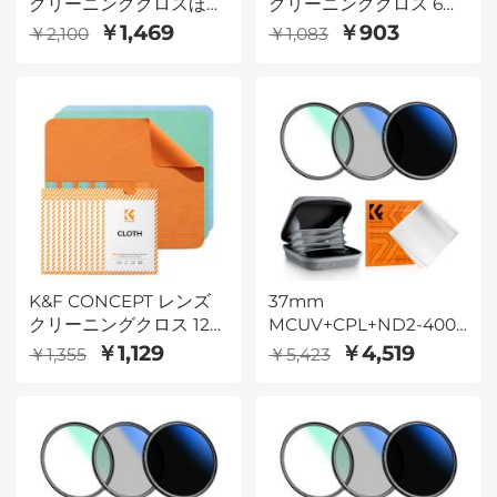
クリーニングクロスほこ
クリーニングクロス 6枚
りのないクリーニングク
パック | マイクロファイ
￥1,469
￥903
￥2,100
￥1,083
ロス、14 * 14cm、10パ
バークリーニングクロス
ック
| メガネクリーニングク
ロス | 眼鏡レンズクリー
ナー | 眼鏡、カメラレン
ズ、VR/ARヘッドセット
の画面クリーニング | オ
レンジ、グリーン、ブル
ー
K&F CONCEPT レンズ
37mm
クリーニングクロス 12枚
MCUV+CPL+ND2-400
パック | マイクロファイ
(1-9段) レンズフィルター
￥1,129
￥4,519
￥1,355
￥5,423
バークリーニングクロス
キット - 18層コーティン
| メガネクリーニングク
グ光学ガラス、ポーチ＆
ロス | 眼鏡レンズクリー
クリーニングクロス付き
ナー | 眼鏡、カメラレン
- Nano-Klearシリーズ
ズ、VR/ARヘッドセット
の画面クリーニング | オ