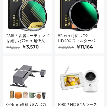
28層の多層コーティング
82mm 可変 ND2-
を施した72mm超低反射
ND400 フィルターパタ
UVフィルター Nano-X
ー付 28層ナノコーティ
￥3,570
￥11,164
￥6,825
￥20,094
シリーズ
ングの減光フィルター
Nano-X系列
0.01mm高精度5W出力
1080P HD 5 "カラース