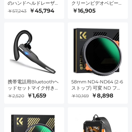
のハンドヘルドレーザー
クリーンビデオベビーモ
彫刻機と切断機
ニター（カメラとオーデ
￥45,794
￥16,905
￥57,243
ィオ付き）双方向オーデ
ィオとVoxモードの温度
監視
携帯電話用Bluetoothヘ
58mm ND4-ND64 (2-6
ッドセットマイク付きワ
ストップ) 可変 ND フィ
イヤレスヘッドセット
ルターと CPL 円偏光フ
￥1,659
￥8,898
￥2,520
￥10,169
Bluetoothヘッドセット
ィルター 2 in 1、28 層の
5.1ハンズフリーヘッドセ
反射防止グリーン フィ
ット
ルム、オレンジ色のレバ
CVC8.0iPhoneAndroid
ー 2 つ、輸入白布
ビジネスオフィスの運転
Nano-X シリーズ
と互換性があります