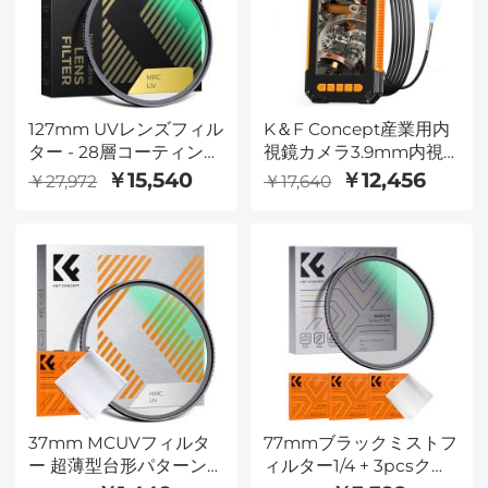
127mm UVレンズフィル
K＆F Concept産業用内
ター - 28層コーティング
視鏡カメラ3.9mm内視
HD MCUV デジタル一眼
鏡カメラ4.3"HDスクリ
￥15,540
￥12,456
￥27,972
￥17,640
レフカメラ用レンズのた
ーン1080Pスネークカメ
めの耐傷性紫外線保護フ
ラ（LEDライト付き）、
ィルター
自動車用セミリジッドケ
ーブル、エンジン、排水
検査（3.9mm、10m /
32.8ft）オレンジ
37mm MCUVフィルタ
77mmブラックミストフ
ー 超薄型台形パターン
ィルター1/4 + 3pcsクリ