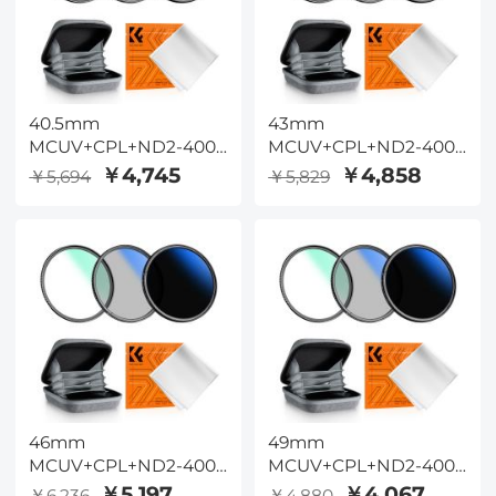
レンジ、グリーン、ブル
ー
40.5mm
43mm
MCUV+CPL+ND2-400
MCUV+CPL+ND2-400
(1-9段) レンズフィルター
(1-9段) レンズフィルター
￥4,745
￥4,858
￥5,694
￥5,829
キット - 18層コーティン
キット - 18層コーティン
グ光学ガラス、ポーチ＆
グ光学ガラス、ポーチ＆
クリーニングクロス付き
クリーニングクロス付き
- Nano-Klearシリーズ
- Nano-Klearシリーズ
46mm
49mm
MCUV+CPL+ND2-400
MCUV+CPL+ND2-400
(1-9段) レンズフィルター
(1-9段) レンズフィルター
￥5,197
￥4,067
￥6,236
￥4,880