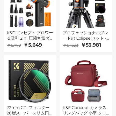
K&Fコンセプト ブロワー
プロフェッショナルグレ
＆吸引 2in1 圧縮空気ダ
ードの Eclipse セット -
スター、LEDライト付
72mm ソーラーフィル
￥5,649
￥53,981
￥6,779
￥61,693
き、150000RPM電動エ
ター + KF09.098 カーボ
アダスター、3段階調整
ンファイバー三脚 +
可能＆ポータブル、コン
KF13.107 32L プロ大型カ
ピューター、キーボー
メラバックパック +
ド、家庭、屋外、車用の
KF28.0024 6700mAh V
ダストブロワー
マウントバッテリーが含
まれます
72mm CPLフィルター
K&F Concept カメラス
28層スーパースリム円偏
リングバッグ 小型 クロ