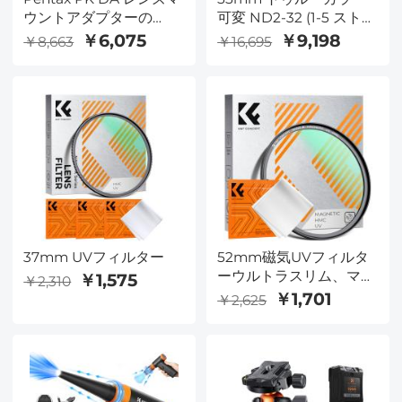
ウントアダプターの
可変 ND2-32 (1-5 ストッ
Nikon Z カメラ
プ) と CPL 円偏光レンズ
￥6,075
￥9,198
￥8,663
￥16,695
フィルター 2 in 1 カメラ
レンズ用 減光偏光フィ
ルター Nano-X シリーズ
37mm UVフィルター
52mm磁気UVフィルタ
ーウルトラスリム、マル
￥1,575
￥2,310
チコーティング紫外線保
￥1,701
￥2,625
護レンズフィルター、ク
リーニングクロス付き
Nano-Kシリーズ