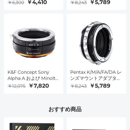
ラ A-FX
の Sony E カメラ
￥4,410
￥5,789
￥6,300
￥8,243
K&F Concept Sony
Pentax K/M/A/FA/DA レ
Alpha A および Minolta
ンズマウントアダプター
AF レンズマウント -
の Fuji X カメラ
￥7,820
￥5,789
￥12,075
￥8,243
Sony E カメラボディア
ダプターリング、マット
ラッカー、MAF-E IV
おすすめ商品
PRO