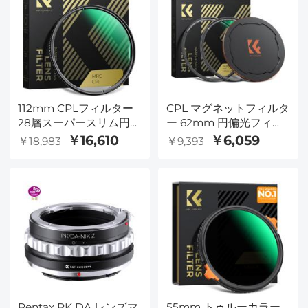
112mm CPLフィルター
CPL マグネットフィルタ
28層スーパースリム円偏
ー 62mm 円偏光フィル
光フィルター マルチコ
ター マグネットフィル
￥16,610
￥6,059
￥18,983
￥9,393
ート偏光MRCフィルタ
ター 偏光フィルター HD
ー NANO-Xシリーズ
28 多層膜コーティング
（ニコンZ 14-24mm
超薄型CPLフィルター ナ
f2.8Sレンズ専用フィル
ノXシリーズ
ター）
Pentax PK DA レンズマ
55mm トゥルーカラー