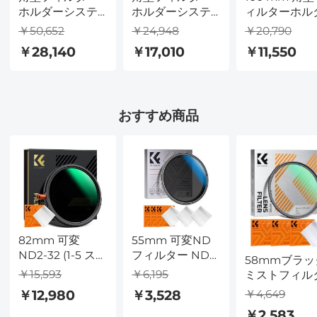
ホルダーシステ
ホルダーシステ
ィルターホル
ムプロキット (フ
ムプロキット (フ
ーシステムプ
￥50,652
￥24,948
￥20,790
ィルターホルダ
ィルターホルダ
キット、95 
￥28,140
￥17,010
￥11,550
ー + 95mm 円偏
ー + 95mm 円偏
CPLフィルタ
光子 + 角型
光子 + 角型
ー、67/72/77/
GND8 フィルタ
ND1000 フィル
mmアダプタ
ー + ND1000 (10
ター + フィルタ
リング付き
おすすめ商品
ストップ) + カメ
ーアダプターリ
ラレンズ用フィ
ング 4 個) カメラ
ルターアダプタ
レンズ (Nano X
ーリング 4 個
Pro シリーズ) 用
82mm 可変
55mm 可変ND
ND2-32 (1-5 スト
フィルター ND2-
58mmブラッ
ップ) & 円偏光フ
ND32 (1-5段) レ
￥15,593
￥6,195
ミストフィル
ィルター CPL &
ンズフィルター
ー1/8 + 3pc
￥4,649
￥12,980
￥3,528
ブラックミスト
18層ナノコーテ
ーニングクロ
￥2,583
1/4 3 in 1 HD レ
ィングによる防