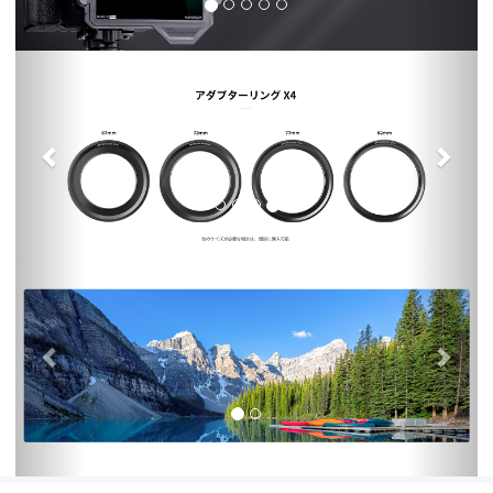
前
次
の
前
次
の