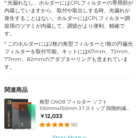
* 光漏れなし、ホルダーにはCPLフィルターの専用部が
内蔵していますから、取付や取出しする時、光漏れが
発生することはない。ホルダーにはCPLフィルター調
節用のツマミが内蔵して、調節がより便利、精確で
す。
* このホルダーには2枚の角型フィルターと1枚の円偏光
フィルターを取付可能。キットには67mm、72mm、
77mm、82mmのアダプターリングも含まれていま
す。
関連商品
角型 GND8 フィルター ソフト
100mmx150mm 3 f ストップ 段階的減光
フィルター 段階的フィルター 28 ナノコー
￥12,033
ティングの正方形光学ガラスフィルター
161
Nano-X シリーズ
Show More