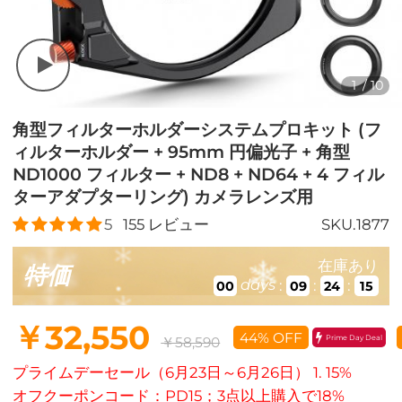
1
/
10
角型フィルターホルダーシステムプロキット (フ
ィルターホルダー + 95mm 円偏光子 + 角型
ND1000 フィルター + ND8 + ND64 + 4 フィル
ターアダプターリング) カメラレンズ用
5
155
レビュー
SKU.1877
在庫あり
特価
days
:
:
:
00
09
24
14
￥32,550
44% OFF
Prime Day Deal
￥58,590
プライムデーセール（6月23日～6月26日） 1. 15%
オフクーポンコード：PD15；3点以上購入で18%