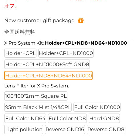
オフ。
New customer gift package
全国送料無料
X Pro System Kit:
Holder+CPL+ND8+ND64+ND1000
Holder+CPL
Holder+CPL+ND1000
Holder+CPL+ND1000+Soft GND8
Holder+CPL+ND8+ND64+ND1000
Lens Filter for X Pro System:
100*100*2mm Square PL
95mm Black Mist 1/4&CPL
Full Color ND1000
Full Color ND64
Full Color ND8
Hard GND8
Light pollution
Reverse GND16
Reverse GND8