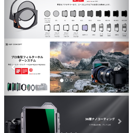
前
次
の
前
次
の