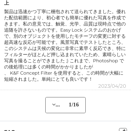
上
製品は迅速かつ丁寧に梱包されて送られてきました。優れ
た配信範囲により、初心者でも簡単に優れた写真を作成で
きます。私の意見では、触覚、光学、品質は現時点で他の
追随を許さないものです。Easy Lock システムのおかげ
で、別のオブジェクトを使用したモチーフの変更に対する
超高速な反応が可能です。風景写真でテストしたところ、
このシステムは天候の変化に非常に素早く反応でき、特に
フィルターがほとんど押し込まれていたため、素晴らしい
写真を撮ることができました ;) これまで、Photoshop で
の後処理には多くの時間がかかりましたが
、 K&F Concept Filter を使用すると、この時間が大幅に
短縮されました。単純にとても良いです！
2023/04/20
... 1/16