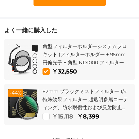
よく一緒に購入した
角型フィルターホルダーシステムプロ
キット (フィルターホルダー + 95mm
円偏光子 + 角型 ND1000 フィルター +
ND8 + ND64 + 4 フィルターアダプタ
￥32,550
ーリング) カメラレンズ用
82mm ブラックミストフィルター 1/4
-44%
特殊効果フィルター 超透明多層コーテ
ィング、防水耐傷性および反射防止
Nano-X シリーズ
￥15,118
￥8,399