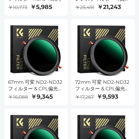
製フィルターリング付
￥5,985
￥21,243
￥10,773
￥25,491
き）、36層コーティング
超薄型HD光学ガラス
Nano-Xcel Proシリーズ
67mm 可変 ND2-ND32
72mm 可変 ND2-ND32
フィルター & CPL偏光
フィルター & CPL偏光
フィルター, 2in1
フィルター, 2in1
￥9,345
￥9,593
￥16,088
￥17,267