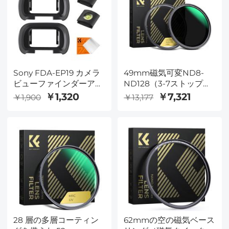
Sony FDA-EP19 カメラ
49mm磁気可変ND8-
ビューファインダーアイ
ND128（3-7ストップ）
カップ*2+ホットシュー
レンズフィルター-
￥1,320
￥7,321
￥1,900
￥13,177
レベル*2+掃除機クリー
Nano-X
ニングクロス*1、Sony
A7R V、A7 IV、
A7SM3、A9III、A1用
28 層の多層コーティン
62mmの空の磁気ベース