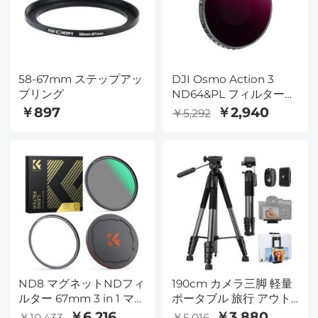
58-67mm ステップアッ
DJI Osmo Action 3
プリング
ND64&PL フィルター、
片面反射防止グリーンフ
￥897
￥2,940
￥5,292
ィルム付き
ND8 マグネットNDフィ
190cm カメラ三脚 軽量
ルター 67mm 3 in 1 マグ
ポータブル 旅行 アウト
ネットフィルター（マグ
ドア DSLR 三脚 カメラ
￥6,216
￥3,880
￥10,433
￥5,016