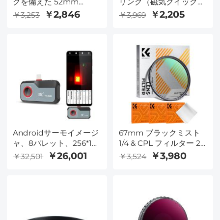
グを備えた 52mm
リング（磁気クイックス
MCUV プロテクション
ワップシステムでのみ機
￥2,846
￥2,205
￥3,253
￥3,969
フィルター HD/疎水性/
能）
耐傷性/超スリム UV フ
ィルター 52mm カメラ
レンズ Nano-X シリーズ
用
Androidサーモイメージ
67mm ブラックミスト
ャ、8パレット、256*192
1/4 & CPL フィルター 2
赤外線ピクセル、25 Hz
in 1 ブラック拡散円偏光
￥26,001
￥3,980
￥32,501
￥3,524
リフレッシュレート
効果フィルター 18 層コ
ーティング ナノクリア
シリーズ