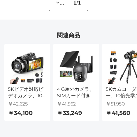
... 1/1
関連商品
5Kビデオ対応ビ
4 G屋外カメラ、
5Kカムコーダ
デオカメラ、10
SIMカード付き、
ー、10倍光学
倍光学ズーム、
2 K 4 MP WiFiな
ーム、30FPS
￥42,625
￥41,562
￥51,950
デュアルバッテ
し太陽光、無線
デオカメラ、
￥34,100
￥33,249
￥41,560
リー、WiFi転
360°雲台
ルミニウム三
送、リモートコ
脚、WiFi転
ントロール、6軸
リモコン、6
スタビライゼー
タビライゼー