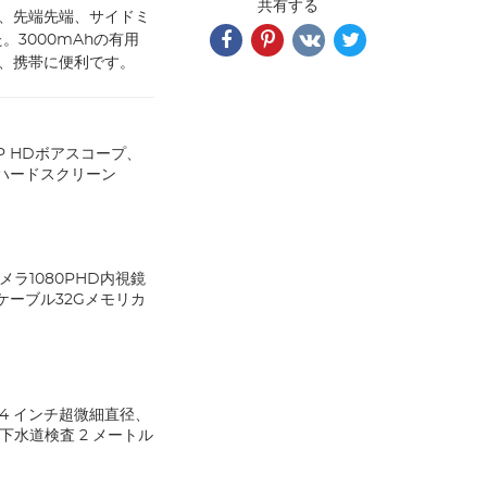
共有する
ク、先端先端、サイドミ
。3000mAhの有用
、携帯に便利です。
P HDボアスコープ、
IPSハードスクリーン
メラ1080PHD内視鏡
mケーブル32Gメモリカ
.24 インチ超微細直径、
下水道検査 2 メートル