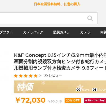
日本全国送料無料、任意の購入
ダプター
カメラバッグ
監視カメラ
カメラ
内
K&F Concept 0.15インチ/3.9mm最
画面分割内視鏡双方向ヒンジ付き蛇行カメ
用機械用ランプ付き検査カメラ-9.8フィー
5
35
レビュー
特価
days
:
hour
00
05
￥72,030
Prime Day
20% OFF
￥90,048