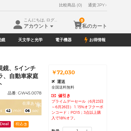
比較商品 (0)
通貨:
JPY
こんにちは, ログイン
0
アカウント
私のカート
視鏡
天文学と光学
電子機器
お得情報
小内視鏡、5インチ
￥72,030
ラ、自動車家庭
運送
ト
全国送料無料
品番:
GW45.0078
値引き
プライムデーセール（6月23日
在庫あり
～6月26日） 1. 15%オフクーポ
s
:
min
:
sec
42
04
ンコード：PD15；3点以上購
入で18%オフ。
 Deal
税込