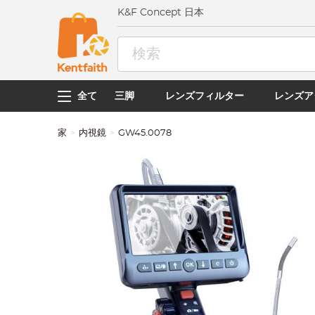
K&F Concept 日本
全て
三脚
レンズフィルター
レンズア
家
内視鏡
GW45.0078