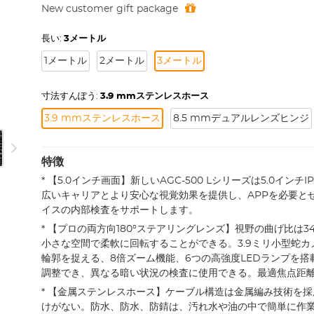
New customer gift package
長い:
3メートル
1メートル
2メートル
3メートル
寸法すんぽう:
3.9 mmステンレスホース
3.9 mmステンレスホース
8.5 mmデュアルレンズヒンジ
特徴
* 【5.0インチ画面】新しいAGC-500 Lシリーズは5.0イン
広いキャリアとより安心な視覚効果を提供し、APPを必要と
イスの内部検査をサポートします。
* 【プロの両方向180°ステアリングレンズ】視野の曲げ比は
小さな空間で柔軟に回転することができる。3.9ミリ小型蛇カメ
輪郭を捉える、8倍ズーム機能、6つの高強度LEDランプを搭
調整でき、異なる暗い状況の検査に使用できる。最適焦点距離：
* 【金属ステンレスホース】ケーブル構造は金属編み技術を
けがない。防水、防水、防錆は、汚れ水や油の中で簡単に作