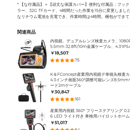
* 【な付属品】＋【頑丈な保護カバー】便利な付属品：フッ
ラー、32G TFカード、4時間だった作業を15分に変更しました
なリチウム電池を充電でき、作業時間は4時間。梱包ができて
関連商品
内視鏡、デュアルレンズ検査カメラ、1080
5.5mm 32.8ft/10m金属ケーブル、4.3'
￥18,507
75
K＆FConcept産業用内視鏡デ单镜头検査カ
4.3インチ画面360°調整可能レンズ8.5m
ード2mケーブル
￥30,847
161
産業用内視鏡 360° フリーステアリング 0
6 LED ライト付き 車検用パイロットホーム
￥51,017
64