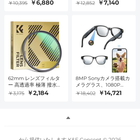
ング充電式LEDキャンプ
ー ニュートラルグレー
￥6,880
￥7,140
￥10,395
￥12,852
ランタン、キャンプテン
フィルター 可変グレー
トシャンデリア、4ライ
フィルター Nano-X シリ
トモードキャンプ照明周
ーズ
囲光、キャンプに最適、
ハリケーン緊急キット、
旅行
62mm レンズフィルタ
8MP Sonyカメラ搭載カ
ー 高透過率 極薄 撥水防
メラグラス、1080P
汚 AGC日本製光学ガラ
POV、13MP写真、WiFi
￥2,184
￥14,721
￥3,175
￥18,402
ス レンズ保護用 MCUV
転送、10H音楽／通話、
フィルター（Nano-
26言語翻訳、Kentfaith
Dazzleシリーズ）
から提供いたします K&F Concept © 2026