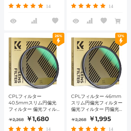
14
14
26%
12%
CPLフィルター
CPLフィルター 46mm
40.5mmスリム円偏光
スリム円偏光フィルター
フィルター 偏光フィル
偏光フィルター 円偏光
ター 円偏光フィルター
フィルター Nano-
￥1,680
￥1,995
￥2,268
￥2,268
Nano-Dazzleシリーズ
Dazzleシリーズ
14
14