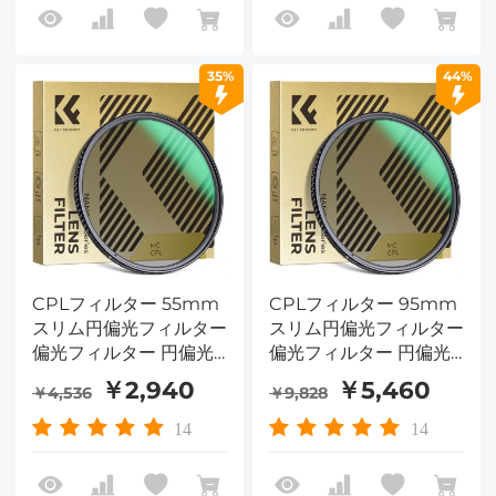
35%
44%
CPLフィルター 55mm
CPLフィルター 95mm
スリム円偏光フィルター
スリム円偏光フィルター
偏光フィルター 円偏光
偏光フィルター 円偏光
フィルター Nano-
フィルター Nano-
￥2,940
￥5,460
￥4,536
￥9,828
Dazzleシリーズ
Dazzleシリーズ
14
14