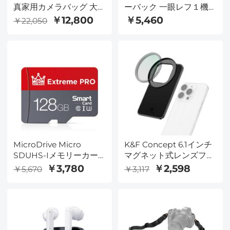
真家用カメラバッグ 大
ーバック 一眼レフ１機
容量カメラケース レイ
４レンズ 黒色 軽便
￥12,800
￥5,460
￥22,050
ンカバー付き 15～15.6イ
26*17*39CM
ンチ ノートパソコン用
コンパートメント
Canon / Nikon / Sony /
DJI Mavic Drone対応 -
バックパック 20L
Urban Wander 01 (スチ
ールグレー)
MicroDrive Micro
K&F Concept 6.1インチ
SDUHS-Iメモリーカー
マグネット式レンズフィ
ド128GB
ルターマウントアダプタ
￥3,780
￥2,598
￥5,670
￥3,117
ー iPhoneおよび67mm
ネジ式フィルターに対
応、16/15/14/13/12、
16/15/14/13/12 Proに対応
（フィルターは付属しま