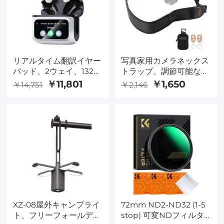
せん）
リアルタイム翻訳イヤー
写真家用カメラネックス
バッド、2ウェイ、132言
トラップ、調節可能なナ
語／アクセント対応、音
イロンカメラストラッ
￥11,801
￥1,650
￥14,751
￥2,146
声／ビデオ通話翻訳、AI
プ、Sony Canon Nikon
ノートテイカー、LCDタ
Fuji DSLR SLR ミラーレ
ッチスクリーン
スカメラに対応
Kentfaith
XZ-08屋外キャンプライ
72mm ND2-ND32 (1-5
ト、フリーフォールディ
stop) 可変NDフィルタ