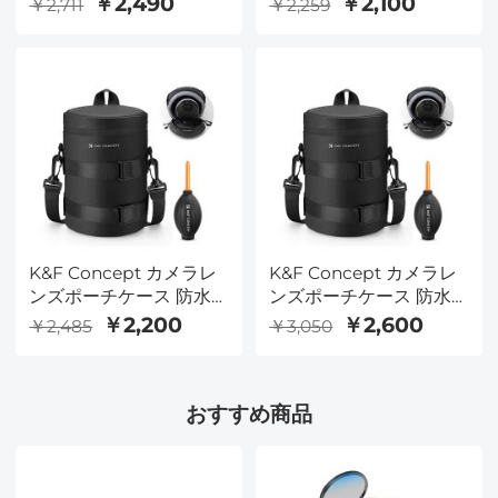
￥2,490
￥2,100
￥2,711
￥2,259
耐久性、ポータブル、旅
グ カメラレンズキャリ
行や写真撮影用のカメラ
ーバッグ 2.7x4.3(D x H)
フィルターポーチキャリ
以下のレンズに適合 - S
ングケース、サイズS
K&F Concept カメラレ
K&F Concept カメラレ
ンズポーチケース 防水
ンズポーチケース 防水
ジッパーレンズ保護バッ
ジッパーレンズ保護バッ
￥2,200
￥2,600
￥2,485
￥3,050
グ カメラレンズキャリ
グ カメラレンズキャリ
ーバッグ 3.14x5.5(D x H)
ーバッグ 4.3x8.7 (D x H)
以下のレンズに適合 - M
以下のレンズに適合 - XL
おすすめ商品