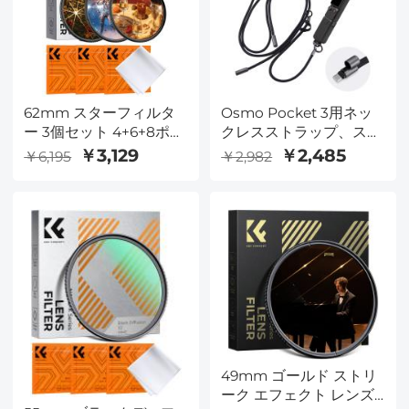
62mm スターフィルタ
Osmo Pocket 3用ネッ
ー 3個セット 4+6+8ポイ
クレスストラップ、スマ
ント クロススクリーン
ートフォン用多機能吊り
￥3,129
￥2,485
￥6,195
￥2,982
スターバーストフィルタ
下げロープ、三重保護、
ー 特殊効果カメラレン
長さ調節可能、工具不要
ズフィルター 18層コー
の取り付け、スマートフ
ティング クリーニング
ォンとアクションカメラ
クロス3枚付き
に対応、両手が自由にな
り素早く撮影開始可能、
ブラック
49mm ゴールド ストリ
ーク エフェクト レンズ