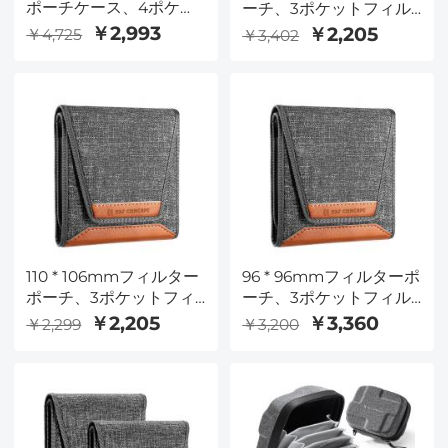
ポーチケース、4ポケッ
ーチ、3ポケットフィル
トフィルターキャリーケ
ターケース、円形フィル
￥2,993
￥2,205
￥4,725
￥3,402
ース、ベルトバッグポー
ターに合う最大サイズ
チ37mm-95mmフィル
62mm（62mmを含
ター用の耐水性および防
む）
塵設計
110 * 106mmフィルター
96 * 96mmフィルターポ
ポーチ、3ポケットフィ
ーチ、3ポケットフィル
ルターケース、円形フィ
ターケース、円形フィル
￥2,205
￥3,360
￥2,299
￥3,200
ルターに適合する最大サ
ター62mm(62mmを含
イズ82mm（82mmを
む)に適合する最大サイ
含む）
ズ