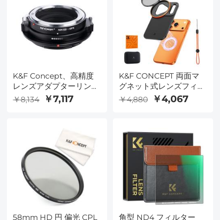
K&F Concept、高精度
K&F CONCEPT 両面マ
レンズアダプターリン
グネット式レンズフィル
グ、Nik(G)-GFX
ターマウントアダプター
￥7,117
￥4,067
￥8,134
￥4,880
（58mm CPLフィルタ
ー付き）、iPhone 17
Proおよび58mmネジ式
フィルターに対応、
iPhoneカメラレンズ対
応CPLフィルター
58mm HD 円 偏光 CPL
角型 ND4 フィルター