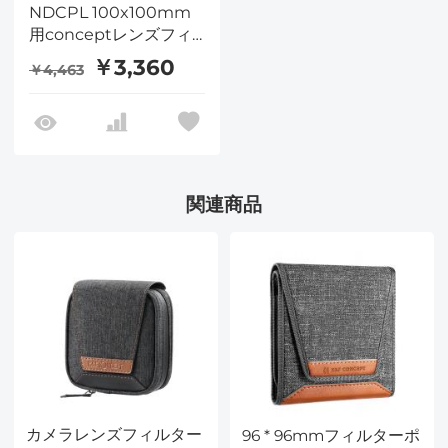
NDCPL 100x100mm
用conceptレンズフィ
ルターケース-concept
￥3,360
￥4,463
コンセプト
関連商品
カメラレンズフィルター
96 * 96mmフィルターポ