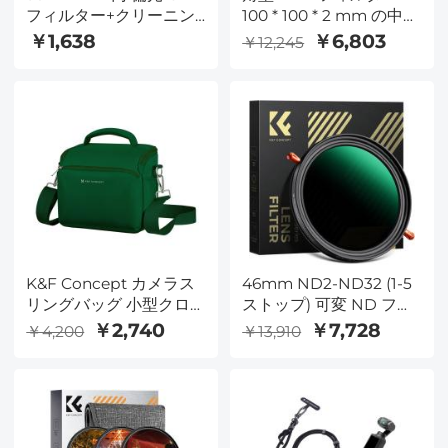
フィルター+クリーニン
100 * 100 * 2 mm の中立
グクロス
的な密度フィルター 28
￥1,638
￥6,803
￥12,245
マルチ コート ガラス防
水グレー ND
K&F Concept カメラス
46mm ND2-ND32 (1-5
リングバッグ 小型クロ
ストップ) 可変 ND フィ
スボディカメラケース
ルターと CPL 円偏光フ
￥2,740
￥7,728
￥4,200
￥13,910
DSLR/SLR/キュートコン
ィルター 2 in 1 カメラレ
パクトショルダー写真バ
ンズ Nano X シリーズ用
ッグ 写真家用 - スリング
バッグ5L アーバンワン
ダー 05 (グリーン)