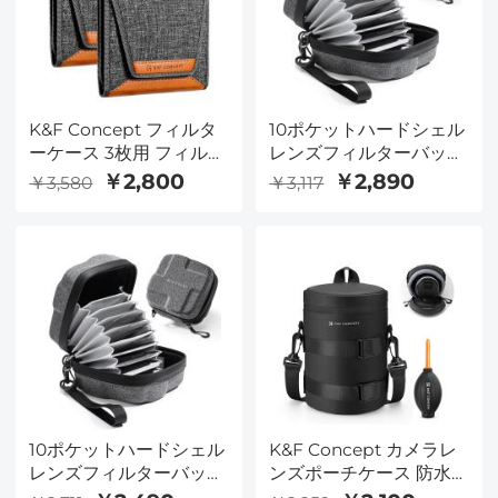
K&F Concept フィルタ
10ポケットハードシェル
ーケース 3枚用 フィルタ
レンズフィルターバッ
ー径82mm対応 円形 カ
グ、最大95mm、防水、
￥2,800
￥2,890
￥3,580
￥3,117
メラ 一眼レフ フィルタ
耐久性、ポータブル、旅
ーレンズケース ポーチ
行や写真撮影用のカメラ
防水 防塵 折りたたみ 手
フィルターポーチキャリ
入れ 保管 管理用品 2個
ングケース、サイズL
セット
10ポケットハードシェル
K&F Concept カメラレ
レンズフィルターバッ
ンズポーチケース 防水
グ、最大82mm、防水、
ジッパーレンズ保護バッ