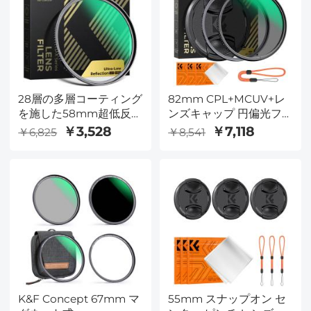
28層の多層コーティング
82mm CPL+MCUV+レ
を施した58mm超低反射
ンズキャップ 円偏光フ
UVフィルター Nano-X
ィルター MCUV保護レ
￥3,528
￥7,118
￥6,825
￥8,541
シリーズ
ンズフィルターキット
カメラレンズNano-Xcel
シリーズ用28層コーティ
ング付き
K&F Concept 67mm マ
55mm スナップオン セ