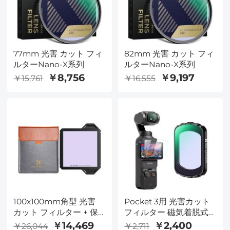
77mm 光害 カット フィ
82mm 光害 カット フィ
ルターNano-X系列
ルターNano-X系列
￥8,756
￥9,197
￥15,761
￥16,555
100x100mm角型 光害
Pocket 3用 光害カット
カット フィルター + 保
フィルター 磁気着脱式
護フレーム X-Pro系列
装着便利 AGC光学ガラ
￥14,469
￥2,400
￥26,044
￥2,711