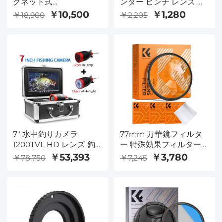
グネット式
ンター ピンチ レンズ キ
ND1000+CPLフィルタ
ャップ 9 in 1、紛失防止
￥10,500
￥1,280
￥18,900
￥2,205
ー+MCUVフィルター+
キーパー リーシュ付
アダプターリング磁気 4
き、ニコン、キヤノン、
in 1 レンズフィルターキ
ソニー、富士フイルム
ット防水傷防止反射防止
カメラ レンズに対応
フィルターポーチ付き
7" 水中釣りカメラ
77mm 万華鏡フィルタ
1200TVL HD レンズ 釣
ー 特殊効果フィルター
りカメラ 15m ケーブル
真空クリーニングクロス
￥53,393
￥3,780
￥78,750
￥7,245
湖、ボート、氷釣り用の
3 枚付き Nano B シリー
12 IR ライト ユーロプラ
ズ
グ