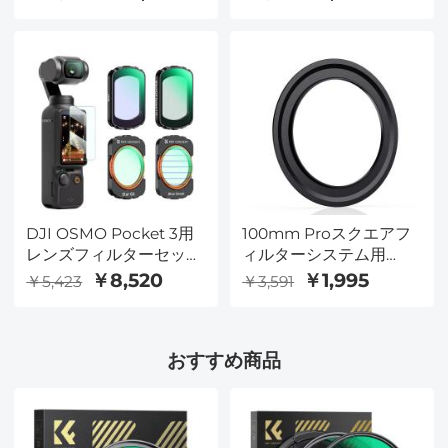
ス 28層ナノコーティン
グ 防水防汚 夜間撮影や
星空撮影に
DJI OSMO Pocket 3用
100mm Proスクエアフ
レンズフィルターセット
ィルターシステム用
(1/4ブラックミスト+ブル
49mmアダプターリン
￥8,520
￥1,995
￥5,423
￥3,591
ーストリーク+光害カッ
グ-NanoXProシリーズ
ト+クロスフィルター) 効
果フィルター 磁気着脱
おすすめ商品
式 装着便利 AGC光学ガ
ラス 28層ナノコーティ
ング 防水防汚