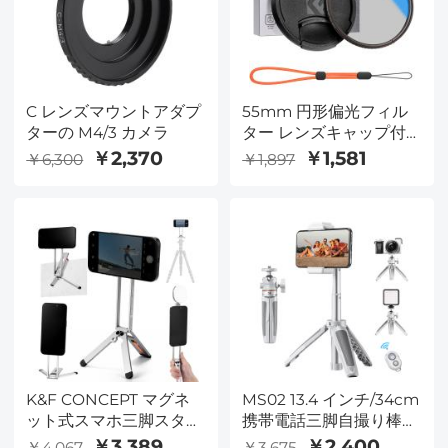
C レンズマウントアダプ
55mm 円形偏光フィル
ターの M4/3 カメラ
ター レンズキャップ付
き 光学ガラス 超薄型 18
￥2,370
￥1,581
￥6,300
￥1,897
多層コーティング 偏光
フィルター カメラレン
ズ用 Nano-Klear シリー
ズ
K&F CONCEPT マグネ
MS02 13.4 インチ/34cm
ット式スマホ三脚スタン
携帯電話三脚自撮り棒デ
ド、23Nの強力なマグネ
スクトップ スタンド オ
￥3,389
￥2,400
￥4,067
￥3,675