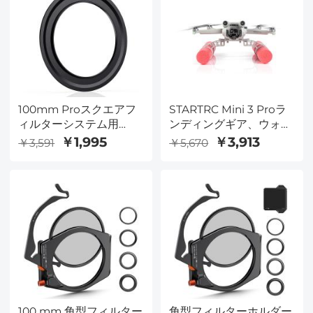
100mm Proスクエアフ
STARTRC Mini 3 Proラ
ィルターシステム用
ンディングギア、ウォー
62mmアダプターリン
ターランディングギアト
￥1,995
￥3,913
￥3,591
￥5,670
グ-NanoXProシリーズ
レーニングキットフロー
ティングブラケット、
DJI Mini 3 Proアクセサ
リ用
100 mm 角型フィルター
角型フィルターホルダー