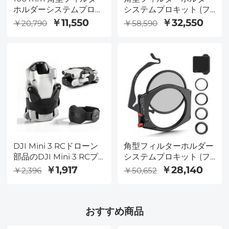
ホルダーシステムプロキ
システムプロキット (フ
ット、95 mm CPLフィ
ィルターホルダー +
￥11,550
￥32,550
￥20,790
￥58,590
ルター、67/72/77/82
95mm 円偏光子 + 角型
mmアダプターリング付
ND1000 フィルター +
き
ND8 + ND64 + 4 フィル
ターアダプターリング)
カメラレンズ用
DJI Mini 3 RCドローン
角型フィルターホルダー
部品のDJI Mini 3 RCプ
システムプロキット (フ
ロペラブラケット、プロ
ィルターホルダー +
￥1,917
￥28,140
￥2,396
￥50,652
ペラ保護テーププロテク
95mm 円偏光子 + 角型
タスタビライザー、プロ
GND8 フィルター +
ペラ固定具（アップグレ
ND1000 (10 ストップ) +
おすすめ商品
ード）
カメラレンズ用フィルタ
ーアダプターリング 4 個