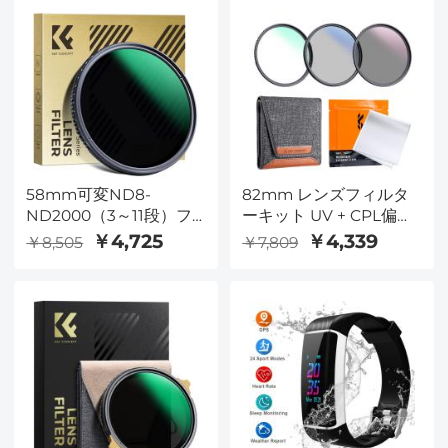
58mm可変ND8-
82mm レンズフィルタ
ND2000（3～11段）フ
ーキット UV + CPL偏光
ィルター（マルチレジス
+ ND4 + 清潔スーツ
￥4,725
￥4,339
￥8,505
￥7,809
タントコーティング付き