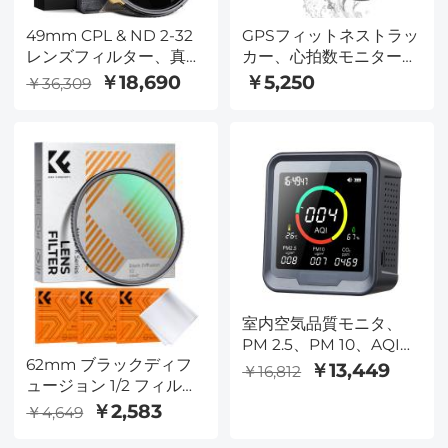
49mm CPL & ND 2-32
GPSフィットネストラッ
レンズフィルター、真鍮
カー、心拍数モニター付
フィルターリング、36
きカラースクリーンアク
￥18,690
￥5,250
￥36,309
層コーティングされた超
ティビティトラッカーウ
薄型高精細光学ガラス、
ォッチ、内蔵GPS、24
防水性と耐スクラッチ性
スポーツモード、IPX67
反射防止、Nano-X Pro
防水Bluetoothスマート
シリーズ
リストバンド、ステップ
カウンター付き、カロリ
ーカウント
室内空気品質モニタ、
PM 2.5、PM 10、AQI、
62mm ブラックディフ
温度と湿度を測定し、警
￥13,449
￥16,812
ュージョン 1/2 フィルタ
報を鳴らし、部屋、穴
ミストシネマティックエ
蔵、栽培テント、事務室
￥2,583
￥4,649
フェクトフィルタ、 18
などに適用します。