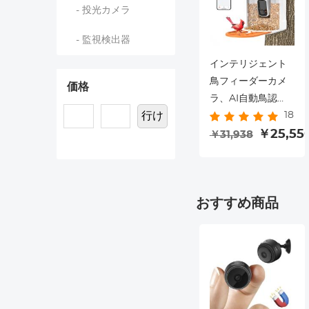
- 投光カメラ
- 監視検出器
インテリジェント
鳥フィーダーカメ
価格
ラ、AI自動鳥認
行け
18
識、1080P高解像
度画面、ソーラー
￥25,55
￥31,938
充電
おすすめ商品