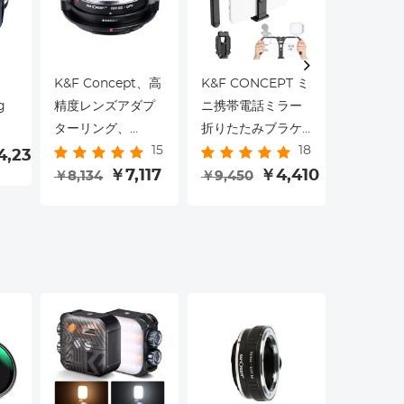
K&F Concept、高
K&F CONCEPT ミ
K&F Con
g
精度レンズアダプ
ニ携帯電話ミラー
能レンズ
ターリング、
折りたたみブラケ
ングペン
15
18
Nik(G)-GFX
ット CNC 素材
交換可能
4,236
￥1,761
￥7,117
￥4,410
￥8,134
￥9,450