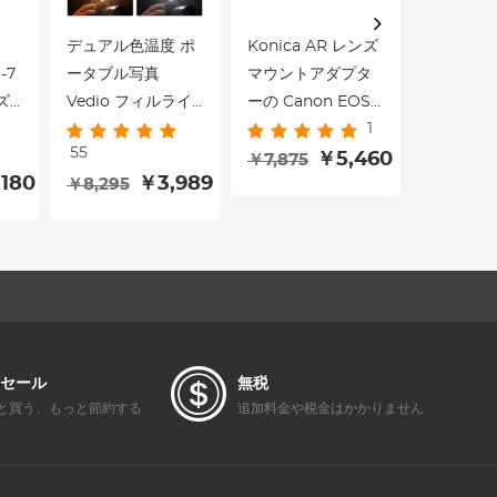
デュアル色温度 ポ
Konica AR レンズ
K&F CO
-7
ータブル写真
マウントアダプタ
58mm 
ズ
Vedio フィルライ
ーの Canon EOS
式 ND2-
1
o-
ト 2500K-9900K
M カメラ 三脚座付
トフォン
￥3,524
55
色温度調整 内蔵
￥5,460
フィルタ
￥7,875
180
￥3,989
￥8,295
2000mAh バッテ
ト、マル
リー 15 種類の光効
ィングV
果 光を調整 照明条
ター、iPh
件を改善 (ブラッ
17/16/15/1
ク)
Standar
16/15/14/1
Pro/Pro
応、58
セール
無税
フィルタ
と買う、もっと節約する
追加料金や税金はかかりません