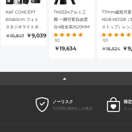
K&F CONCEPT
TM2534アルミ三
77mm磁気可変
60x60cm フォト
脚 一脚可変自由雲
ND8-ND128（3
スタジオライトボ
台4段全高1620MM
ストップ）レン
ックス、40W デュ
フィルター-Nan
￥9,039
￥10,847
30
101
アルLED撮影テン
X
￥19,634
￥9,
￥16,524
ト、CRI 97+、
5600K 調光可能照
明、6枚の背景、製
品写真/植物/靴用の
完全密閉型ポータ
ブルライトボック
ス
ノーリスク
限定
30日間の理由なしの返品
もっ