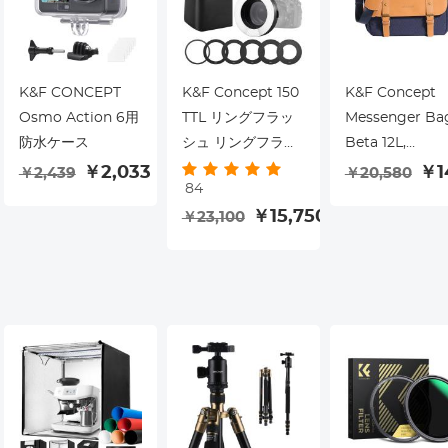
K&F CONCEPT
K&F Concept 150
K&F Concept
Osmo Action 6用
TTL リングフラッ
Messenger Ba
防水ケース
シュ リングフラッ
Beta 12L,
シュ ニコン用
ShouldBag for
￥2,033
￥1
￥2,439
￥20,580
84
0
DSLR Camera
￥15,750
￥23,100