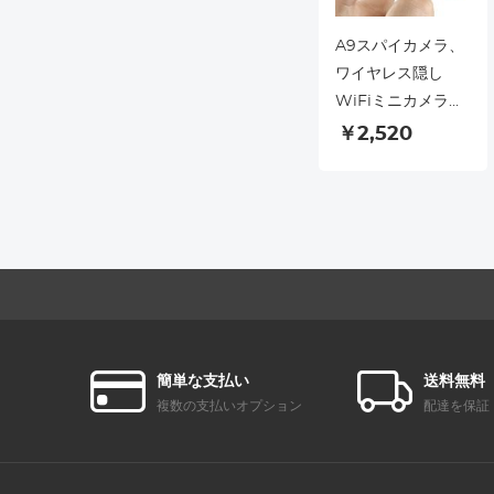
A9スパイカメラ、
ワイヤレス隠し
WiFiミニカメラ、
HD 1080Pポータ
￥2,520
ブルホームセキュ
リティカメラ、モ
バイル監視と暗視
機能を備えた小型
の屋内および屋外
ビデオレコーダー
簡単な支払い
送料無料
複数の支払いオプション
配達を保証