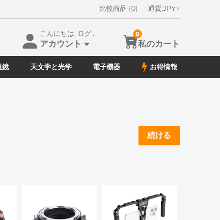
比較商品 (0)
通貨:
JPY
こんにちは, ログイン
0
アカウント
私のカート
視鏡
天文学と光学
電子機器
お得情報
続ける