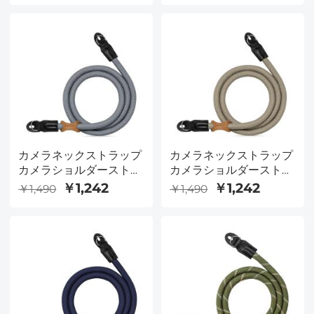
360度回転 ハンドル式
DSLR/SLR/ミラーレスカ
スマホホルダー付 DSLR
メラ保護カメラインナー
カメラ/ビデオカメラ/ス
オーガナイザー
マートフォン/三脚一眼
レフカメラ用 生放送/ブ
ログ撮影/セルフィー/ラ
イブ/タイムラプスに対
応
カメラネックストラップ
カメラネックストラップ
カメラショルダーストラ
カメラショルダーストラ
ップ DSLR/SLRカメラ対
ップ DSLR/SLRカメラ対
￥1,242
￥1,242
￥1,490
￥1,490
応 ストラップ Urban
応 ストラップ Urban
Wander 05 グレー
Wander 05 カーキ