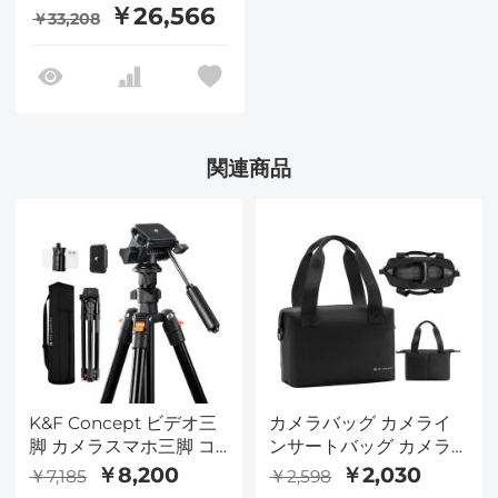
￥26,566
￥33,208
関連商品
K&F Concept ビデオ三
カメラバッグ カメライ
脚 カメラスマホ三脚 コ
ンサートバッグ カメラ
ンパクト 超軽量 4段
ハンドヘルド折りたたみ
￥8,200
￥2,030
￥7,185
￥2,598
160cm 3WAY雲台搭載
式カメラケースバッグ