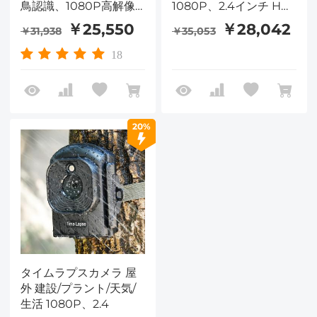
鳥認識、1080P高解像
1080P、2.4インチ HD
度画面、ソーラー充電
TFT LCD、防水レベル
￥25,550
￥28,042
￥31,938
￥35,053
IP66、3000mAhバッ
テリー 6か月のバッテリ
18
ー寿命、32GB TFカー
ド付属、マクロ調整可能
なフォーカス
20%
タイムラプスカメラ 屋
外 建設/プラント/天気/
生活 1080P、2.4