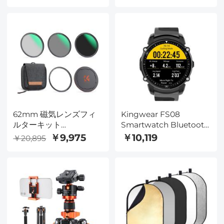
デオ通話翻訳、LCDタッ
ター 天体イベント写真
チスクリーン、
フィルター 28 多層コー
Kentfaith
ティング付き DSLR カメ
ラ Nano-X シリーズ用
62mm 磁気レンズフィ
Kingwear FS08
ルターキット
Smartwatch Bluetooth
CPL+ND8+ND64+磁気
Sportswatch IP68防水
￥9,975
￥10,119
￥20,895
アダプターリング+磁気
GPS - グレー
レンズキャップ 5 in 1 ク
イックスワップシステム
Nano X シリーズ