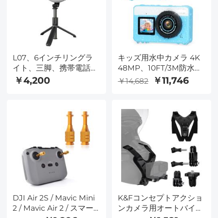
L07、6インチリングラ
キッズ用水中カメラ 4K
イト、三脚、携帯電話ホ
48MP、10FT/3M防水、
ルダー、Bluetoothリモ
デュアルスクリーン、シ
￥4,200
￥11,746
￥14,682
コン、3 in 1ポータブル
ュノーケリング・スイミ
LEDフィルライト自撮り
ング用 Kentfaith
棒三脚、調光可能な3
色、YouTube、ビデオ、
TikTok、ライブメイクに
適しています
DJI Air 2S / Mavic Mini
K&Fコンセプトアクショ
2 / Mavic Air 2 / スマー
ンカメラ用オートバイダ