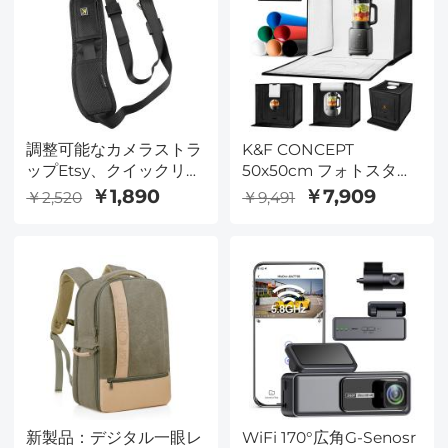
調整可能なカメラストラ
K&F CONCEPT
ップEtsy、クイックリリ
50x50cm フォトスタジ
ースと安全テザー付きの
オライトボックス、
￥1,890
￥7,909
￥2,520
￥9,491
カメラネックストラッ
40W LEDライトボック
プ、Nikon、Canon、
ス撮影テント、CRI
Sony、OlympusSLRカ
97+、調光可能3000K～
メラに適しています
5600K、ポータブル折り
たたみ式フォトボック
ス、6種類の背景付き
（商品撮影/靴/ノートパ
ソコン/カメラ用）
新製品：デジタル一眼レ
WiFi 170°広角G-Senosr