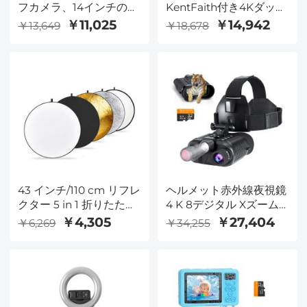
フカメラ、14インチのラ
KentFaith付き4Kダッシ
ップトップ、レンズ用の
ュカム前後
￥11,025
￥14,942
￥13,649
￥18,678
レインカバー付き、スタ
イリッシュ
43 インチ/110 cm リフレ
ヘルメット赤外線夜視鏡
クター 5 in 1 折りたたみ
4 K 8デジタル Xズーム
式マルチディスク ベル
懐中電灯32 GB
￥4,305
￥27,404
￥6,269
￥34,255
ト バッグ - 半透明、シル
バー、ゴールド、ホワイ
ト、ブラック、写真スタ
ジオの照明や屋外の照明
に適しています。