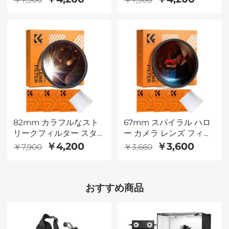
リエイティブ 特殊効果
リエイティブ 特殊効果
光学ガラスレンズフィル
光学ガラスレンズフィル
ター Nano-B シリーズ
ター Nano-B シリーズ
82mm カラフルなスト
67mm スパイラル ハロ
リークフィルター スタ
ー カメラ レンズ フィル
ーライト ドリーミー ク
ター プレミアム光学ガ
￥4,200
￥3,600
￥7,900
￥3,660
リエイティブ 特殊効果
ラス ハロー スワール 特
光学ガラスレンズフィル
殊効果フィルター
ター Nano-B シリーズ
Nano-Basic シリーズ
おすすめ商品