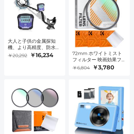
シリーズ
大人と子供の金属探知
機、より高精度、防水、
72mm ホワイトミスト
10インチ
￥16,234
￥20,292
フィルター 映画効果フ
ィルター 18層の多層コ
￥3,780
￥6,804
ーティングを施したポー
トレートおよび風景写真
用 Nano-Kシリーズ