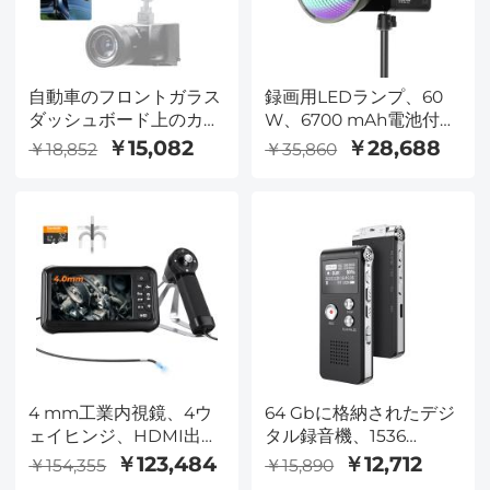
自動車のフロントガラス
録画用LEDランプ、60
ダッシュボード上のカメ
W、6700 mAh電池付
ラ吸盤取付棚、1/4イン
き、PD/AC入力、2500
￥15,082
￥28,688
￥18,852
￥35,860
チと3/8インチ取付孔と
K-6500 K
NATOガイド、自動回
19700Lux@1m360°フル
力、72時間電池寿命
カラー、TLCI≧97、
KentFaith###
CRI≧95KentFaith###
4 mm工業内視鏡、4ウ
64 Gbに格納されたデジ
ェイヒンジ、HDMI出
タル録音機、1536
力、デュアルレンズ、7
kbps、音声活性化と回
￥123,484
￥12,712
￥154,355
￥15,890
インチスクリーン、
線入力録音、85 H電池