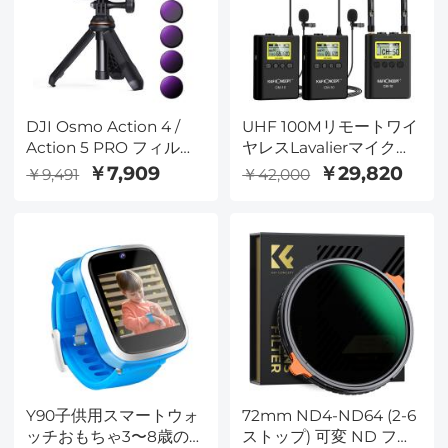
DJI Osmo Action 4 /
UHF 100Mリモートワイ
Action 5 PRO フィルタ
ヤレスLavalierマイク
ー＆ブラケット 6個キッ
100チャンネル、2つのト
￥7,909
￥29,820
￥9,491
￥42,000
ト (ND8&PL + ND16&PL
ランスミッター、キヤノ
+ ND32&PL + ND64&PL
ンニコンデジタル一眼レ
+ ミニ自撮り棒デスクト
フカメラ用のデュアルチ
ップスタンド + マグネッ
ャネルレシーバービデオ
ト式クイックリリースア
カメラビデオプレゼンテ
ダプターマウント)
ーションとインタビュー
用iPad
Y90子供用スマートウォ
72mm ND4-ND64 (2-6
ッチおもちゃ3〜8歳の女
ストップ) 可変 ND フィ