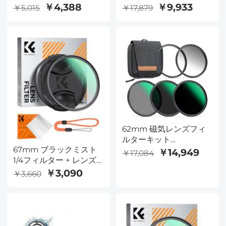
の子幼児用時計HDデュ
ルターと CPL 円偏光フ
￥4,388
￥9,933
￥5,015
￥17,879
アルカメラピンク子供用
ィルター 2 in 1、28 層の
時計オールインワン5〜
反射防止グリーン フィ
12歳の女の子の誕生日プ
ルム、2 つのオレンジ レ
レゼント教育玩具子供の
バー、輸入ホワイト ク
クリスマスプレゼントブ
ロス Nano-X シリーズ
ルー
62mm 磁気レンズフィ
ルターキット
67mm ブラックミスト
GND8+ND8+ND64+ND10
￥14,949
￥17,084
1/4フィルター + レンズ
気アダプターリング 5 in
キャップ、ミスト シネ
1 クイックスワップシス
￥3,090
￥3,660
マティックエフェクトフ
テム Nano X シリーズ
ィルター、18層マルチレ
イヤーコーティング、ビ
デオ、Vlog、ポートレ
ート写真用 Nano-Klear