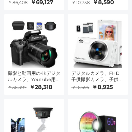
ム2 K写真1080 Pビデオ
寿命 屋内および屋外
￥69,127
￥8,590
￥86,408
￥10,738
4000 mAh電池
###
KentFaith##
撮影と動画用の4kデジタ
デジタルカメラ、FHD
ルカメラ、YouTube用
子供撮影カメラ、子供、
64MP WiFiタッチスク
青少年、初心者に適した
￥28,318
￥8,925
￥35,397
￥16,695
リーンVloggingカメ
4 K 44 MPコンパクトバ
ラ、フラッシュ付き、
カカメラ、32 GB SDカ
32GB SDカード、レン
ード、16 Xデジタルズー
ズカバー、3000mAH電
ム、2オン白色充電可能
池、前後カメラ-黒
電池