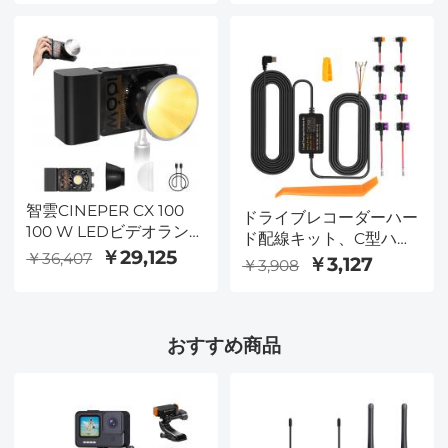
10000 mAh電池、IP 67
寿命、800時間録音を格
防水、航空宇宙、自動
納可能
車、
KentFaithKentFaith#
智雲CINEPER CX 100
ドライブレコーダーハー
100 W LEDビデオラン
ド配線キット、C型ハー
プ、4500 mAh電池内
￥29,125
￥36,407
ド配線キット11.5フィー
￥3,127
￥3,908
蔵、2色COB連続出力照
ト、12-24Vから5Vドラ
明2700 K-6500 K、映画
イブレコーダー充電器電
制作/ライブ/ビデオ/スタ
源ケーブル、ギフト5ヒ
ジオ撮影に適している
おすすめ商品
ューズタップケーブル、
24時間駐車モニター付き
電池切れ保護