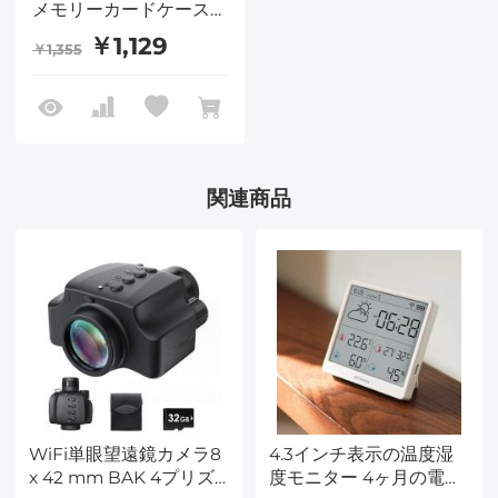
メモリーカードケース、
防水・耐衝撃ストレージ
￥1,129
￥1,355
ホルダー（CF-Aカード
2枚、SDカード2枚、
Micro SD/TFカード8枚
収納可能）、オレンジ色
のストラップ付き
関連商品
WiFi単眼望遠鏡カメラ8
4.3インチ表示の温度湿
x 42 mm BAK 4プリズ
度モニター 4ヶ月の電池