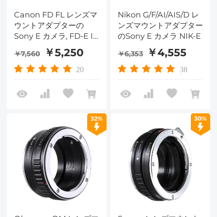
Canon FD FL レンズマ
Nikon G/F/AI/AIS/D レ
ウントアダプターの
ンズマウントアダプター
Sony E カメラ, FD-E IV
のSony E カメラ NIK-E
PRO
￥5,250
￥4,555
￥7,560
￥6,353
20
38
32%
30%