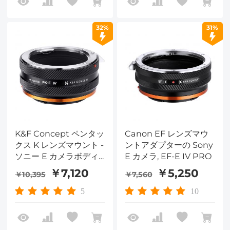
32%
31%
K&F Concept ペンタッ
Canon EF レンズマウ
クス K レンズマウント -
ントアダプターの Sony
ソニー E カメラボディ
E カメラ, EF-E IV PRO
アダプターリング、マッ
￥7,120
￥5,250
￥10,395
￥7,560
トラッカー、PK-E IV
PRO
5
10