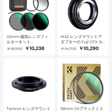
43mm 磁気レンズフィ
M42 レンズマウントア
ルターキット
ダプターの Fuji GFX カ
GND8+ND8+ND64+ND1000+磁
メラ
￥10,238
￥10,290
￥18,900
￥14,700
気アダプターリング 5 in
1 クイックスワップシス
テム Nano-X シリーズ
Tamron レンズマウント
58mm 1/4ブラックミス