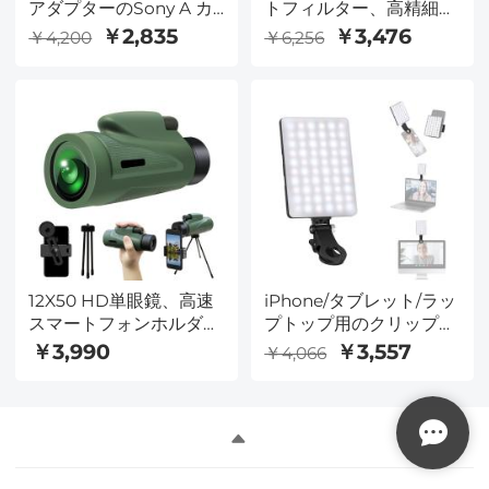
アダプターのSony A カ
トフィルター、高精細、
メラ
防水反射防止グリーンフ
￥2,835
￥3,476
￥4,200
￥6,256
ィルム、Nano-Dazzleシ
リーズ
12X50 HD単眼鏡、高速
iPhone/タブレット/ラッ
スマートフォンホルダ
プトップ用のクリップと
ー、大人と子供の日中お
電話ホルダーを備えたビ
￥3,990
￥3,557
￥4,066
よび低暗視単眼鏡、防水
デオ会議ライトキット、
単眼鏡-BAK4プリズム、
3つのライトモードを備
狩猟、バードウォッチン
えた調光可能なCRI
グ、ハイキングに使用
95+、ズームコール/リモ
ートワーク/ライブスト
リーミング/セルフィー