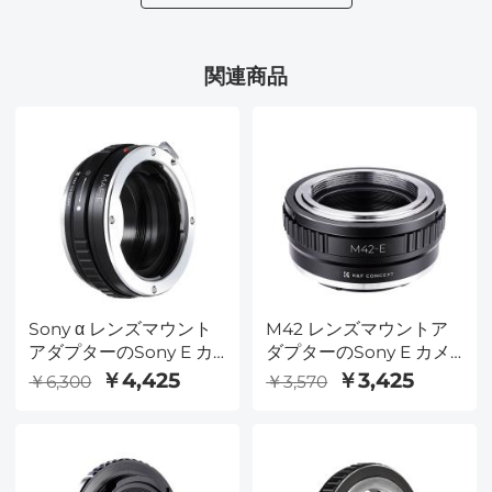
関連商品
Sony α レンズマウント
M42 レンズマウントア
アダプターのSony E カ
ダプターのSony E カメ
メラ α-E
ラ M42-E
￥4,425
￥3,425
￥6,300
￥3,570