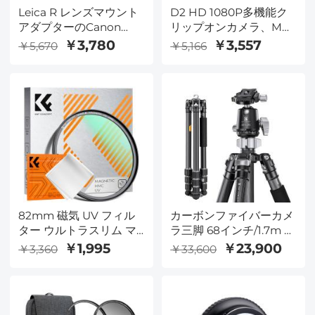
Leica R レンズマウント
D2 HD 1080P多機能ク
アダプターのCanon
リップオンカメラ、MP3
EOS カメラ LR-EF
付きの身体装着型カメ
￥3,780
￥3,557
￥5,670
￥5,166
ラ、赤外線暗視、録画機
能、サポート画面録画、
スポーツ、家庭、オフィ
スに適しています
82mm 磁気 UV フィル
カーボンファイバーカメ
ター ウルトラスリム マ
ラ三脚 68インチ/1.7m プ
ルチコーティング紫外線
ロ用写真三脚 36mmメ
￥1,995
￥23,900
￥3,360
￥33,600
保護レンズフィルター
タルボールヘッド 耐荷
クリーニングクロス付き
重16KG/35.2ポンド Xシ
Nano-K シリーズ
リーズ X284C4+BH-36