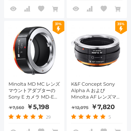
31%
35%
Minolta MD MC レンズ
K&F Concept Sony
マウントアダプターの
Alpha A および
Sony E カメラ MD-E
Minolta AF レンズマウ
Pro
ント - Sony E カメラボ
￥5,198
￥7,820
￥7,560
￥12,075
ディアダプターリング、
マットラッカー、MAF-
29
5
E IV PRO