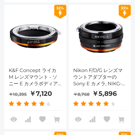
32%
33%
K&F Concept ライカ
Nikon F/D/G レンズマ
M レンズマウント - ソ
ウントアダプターの
ニー E カメラボディア
Sony E カメラ, NIKG-E
ダプターリング、マット
IV PRO
￥7,120
￥5,896
￥10,395
￥8,768
ラッカー、L/ME IV
PRO
6
9
30%
31%