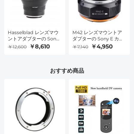
Hasselblad レンズマウ
M42 レンズマウントア
ントアダプターの Sony
ダプターの Sony E カメ
E カメラ
ラ
￥8,610
￥4,950
￥12,600
￥7,140
おすすめ商品