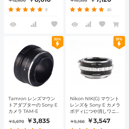
￥12,600
￥10,395
ーリング、マットラッカ
ー、C/YE IV PRO
8
46
32%
31%
Tamron レンズマウン
Nikon NIK(G) マウント
トアダプターの Sony E
レンズを Sony E カメラ
カメラ TAM-E
ボディにつや消しワニス
デザイン K&F コンセプ
￥3,835
￥3,547
￥5,670
￥5,166
ト レンズ マウント 全銅