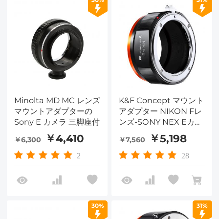
Minolta MD MC レンズ
K&F Concept マウント
マウントアダプターの
アダプター NIKON Fレ
Sony E カメラ 三脚座付
ンズ-SONY NEX Eカメ
ラ装着 PROⅡ 艶消し仕
￥4,410
￥5,198
￥6,300
￥7,560
上げ 反射防止 無限遠実
現 M11105
2
28
30%
31%