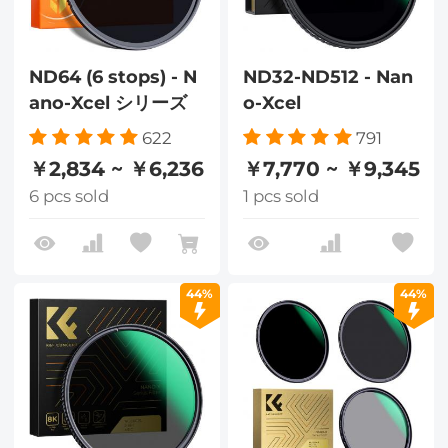
ND64 (6 stops) - N
ND32-ND512 - Nan
ano-Xcel シリーズ
o-Xcel
622
791
￥2,834 ~ ￥6,236
￥7,770 ~ ￥9,345
6 pcs sold
1 pcs sold
44%
44%