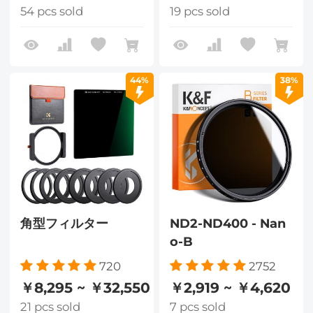
54 pcs sold
19 pcs sold
44%
38%
角型フィルター
ND2-ND400 - Nan
o-B
720
2752
￥8,295 ~ ￥32,550
￥2,919 ~ ￥4,620
21 pcs sold
7 pcs sold