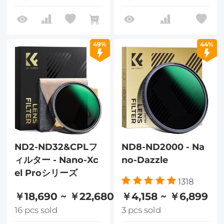
49%
44%
ND2-ND32&CPLフ
ND8-ND2000 - Na
ィルター - Nano-Xc
no-Dazzle
el Proシリーズ
1318
￥18,690 ~ ￥22,680
￥4,158 ~ ￥6,899
16 pcs sold
3 pcs sold