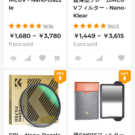
le
Vフィルター - Nano-
Klear
1836
3603
￥1,680 ~ ￥3,780
￥1,449 ~ ￥3,615
9 pcs sold
5 pcs sold
26%
44%