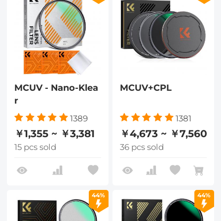
MCUV - Nano-Klea
MCUV+CPL
r
1389
1381
￥1,355 ~ ￥3,381
￥4,673 ~ ￥7,560
15 pcs sold
36 pcs sold
44%
44%