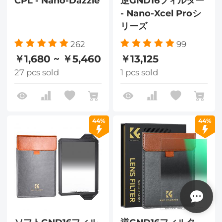
CPL - Nano-Dazzle
逆GND16フィルター
- Nano-Xcel Proシ
リーズ
262
99
￥1,680 ~ ￥5,460
￥13,125
27 pcs sold
1 pcs sold
44%
44%