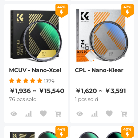
44%
42%
MCUV - Nano-Xcel
CPL - Nano-Klear
1379
￥1,936 ~ ￥15,540
￥1,620 ~ ￥3,591
76 pcs sold
1 pcs sold
44%
40%