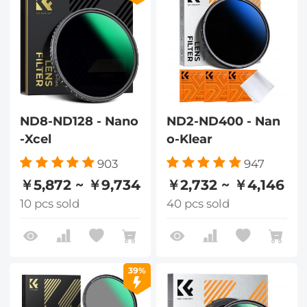
ND8-ND128 - Nano
ND2-ND400 - Nan
-Xcel
o-Klear
903
947
￥5,872 ~ ￥9,734
￥2,732 ~ ￥4,146
10 pcs sold
40 pcs sold
39%