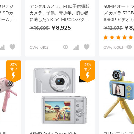
0 Pデジ
デジタルカメラ、FHD子供撮影
48MP オート
 SDカ
カメラ、子供、青少年、初心者
ズ カメラ 32G
ズーム、
に適した4 K 44 MPコンパクト
1080P ビデオカ
ラ、青少
バカカメラ、32 GB SDカー
コンパクト ポ
￥8,925
￥8
￥16,695
￥12,075
子の高齢
ド、16 Xデジタルズーム、2オン
ト カメラ キッ
カメラ
白色充電可能電池
生日 ギフト キ
ガールズ ボーイ
GW41.0103
GW41.0063
32%
31%
オフ
オフ
三脚、
48MP Auto Focus Kids
フリップレンズ