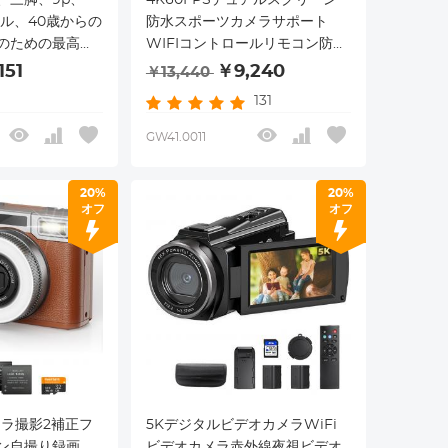
セル、40歳からの
防水スポーツカメラサポート
のための最高の
WIFIコントロールリモコン防振
ルーを備えたS3
ブラック
151
￥9,240
￥13,440
カメラ
131
GW41.0011
20%
20%
オフ
オフ
メラ撮影2補正フ
5KデジタルビデオカメラWiFi
ン自撮り録画
ビデオカメラ赤外線夜視ビデオ