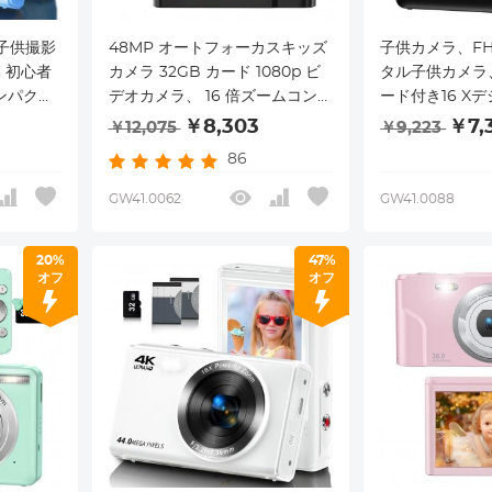
子供撮影
48MP オートフォーカスキッズ
子供カメラ、FHD
、初心者
カメラ 32GB カード 1080p ビ
タル子供カメラ、
コンパクト
デオカメラ、 16 倍ズームコンパ
ード付き16 X
Dカー
クトポータブルコンパクトカメ
コンパクトドッ
￥8,303
￥7,
￥12,075
￥9,223
ム、2オン
ラ付き キッズクリスマスバース
年学生の男の子
86
デーギフトキッズティーンズガ
者に適した携帯
ールズボーイズ(ブラック)
（黒）
GW41.0062
GW41.0088
20%
47%
オフ
オフ