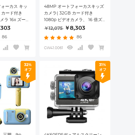
 フォーカス キッ
48MP オートフォーカスキッズ
B カード付き
カメラ( 32GB カード付き
メラ 16x ズーム
1080p ビデオカメラ、 16 倍ズ
ータブル コンパク
ーム付き コンパクトポータブル
,303
￥8,303
￥12,075
ズ クリスマス 誕
コンパクトカメラ キッズクリス
86
86
ッズ ティーンズ
マスバースデーギフトキッズテ
ズ (ピンク)
ィーンズガールズボーイズ(スカ
GW41.0061
イブルー)
32%
31%
オフ
オフ
、三脚、9p、
4K60FPSデュアルスクリーン