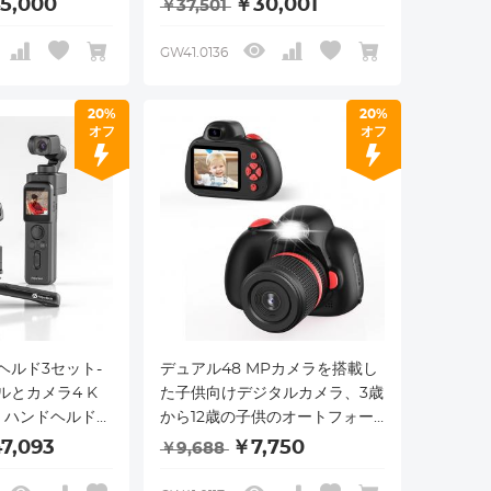
5,000
￥30,001
￥37,501
ebカメラ、ジェ
御、60 FPS、HDR、マイク、
0 FPS、HDR
デスクトップPC、ノートPC、
GW41.0136
用Webカメ
会議、ビデオ通話に適したWeb
ング、ミーティ
カメラです。
20%
20%
オフ
オフ
ヘルド3セット-
デュアル48 MPカメラを搭載し
ルとカメラ4 K
た子供向けデジタルカメラ、3歳
ラ、ハンドヘルド3
から12歳の子供のオート​​フォー
ー付き、ハンド
カス
7,093
￥7,750
￥9,688
ンカメラ、人工
外し可能ハンド