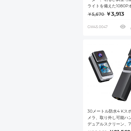
ライトを備えた1080P
ンワンポータブル照明
￥3,913
￥5,670
5.5時間のバッテリー
クリング、家庭、屋外
GW45.0047
業に適しています
30メートル防水4 Kス
メラ、取り外し可能ハ
デュアルスクリーン、
テリー持続、170°視界