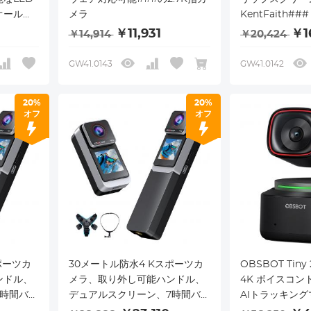
オールイ
メラ
KentFaith###
カメラ、
￥11,931
￥1
￥14,914
￥20,424
寿命、サイ
、夜間作
GW41.0143
GW41.0142
20%
20%
オフ
オフ
ポーツカ
30メートル防水4 Kスポーツカ
OBSBOT Tin
ンドル、
メラ、取り外し可能ハンドル、
4K ボイスコン
7時間バッ
デュアルスクリーン、7時間バッ
AIトラッキン
テリー持続、170°視界
オートフォーカス