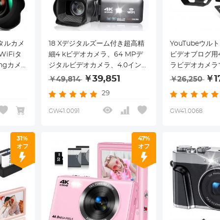
タルカメ
18 Xデジタルズーム付き超高精
YouTubeウルト
WiFiタ
細4 kビデオカメラ、64 MPデ
ビデオブログ用
ngカメ
ジタルビデオカメラ、4.0インチ
ラビデオカメラ
GB SD
回転タッチスクリーン、マイ
ンWiFiデジタ
￥39,851
￥1
￥49,814
￥26,250
、
ク、リモコン、64 GB SDカー
チIPSタッチス
29
カメラ-黒
ド、2ブックバッテリー（ブラッ
トビジョン2バ
ク）
GW41.0091
GW41.0068
31%
47%
オフ
オフ