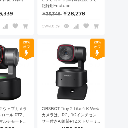
記録用Youtube
6,339
￥28,278
￥35,348
GW41.0139
20%
20%
オフ
オフ
y 2 ウェブカメラ
OBSBOT Tiny 2 Lite 4 K Web
トロール PTZ、
カメラは、PC、1/2インチセン
グマルチモード＆
サー付きAI追跡PTZストリーミ
、1/1.5インチ
ングカメラ、ジェスチャー制