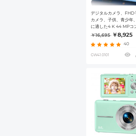
デジタルカメラ、FHD
カメラ、子供、青少年
に適した4 K 44 MP
バカカメラ、32 GB S
￥8,925
￥16,695
ド、16 Xデジタルズー
40
白色充電可能電池
GW41.0101