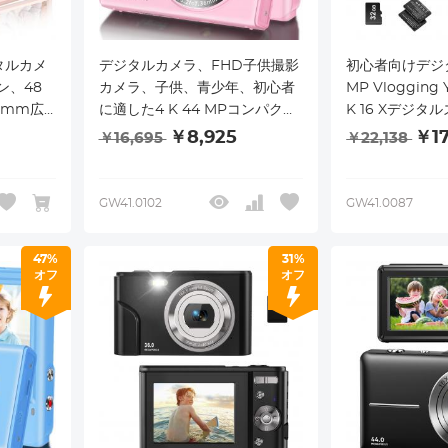
タルカメ
デジタルカメラ、FHD子供撮影
初心者向けデジ
ン、48
カメラ、子供、青少年、初心者
MP Vlogging
0mm広
に適した4 K 44 MPコンパクト
K 16 Xデジタ
16GB
バカカメラ、32 GB SDカー
Vloggingカ
￥8,925
￥17
￥16,695
￥22,138
速バッテリ
ド、16 Xデジタルズーム、2オン
ッテリー2本、
ブログカメ
白色充電可能電池
ードダイヤル付
GW41.0102
GW41.0087
47%
31%
オフ
オフ