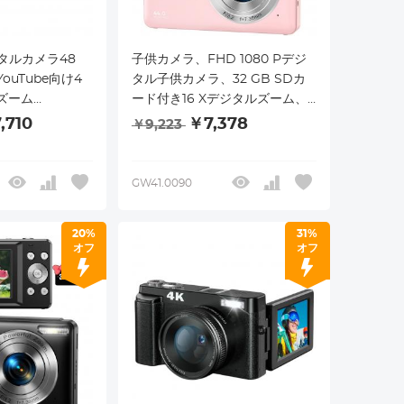
タルカメラ48
子供カメラ、FHD 1080 Pデジ
 YouTube向け4
タル子供カメラ、32 GB SDカ
ルズーム
ード付き16 Xデジタルズーム、
メラSDカード、バ
コンパクトドットカメラ、青少
,710
￥7,378
￥9,223
ファインダー、モ
年学生の男の子と女の子の高齢
き
者に適した携帯型小型カメラ
（黒）
GW41.0090
20%
31%
オフ
オフ