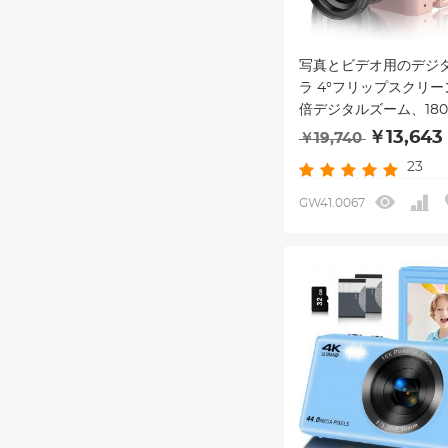
写真とビデオ用のデジ
ラ 4°フリップスクリー
倍デジタルズーム、18
角およびマクロレンズ、
￥13,643
￥19,740
TFカード、52つの高
23
ーを備えたYouTube
ラ ピンク
GW41.0067