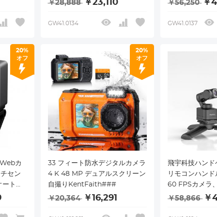
￥23,110
￥4
￥28,888
￥56,250
センサー付きW
スチャー制御、6
GW41.0134
GW41.0137
ライト修正、PC
ラ、ストリーミ
20%
20%
ング
オフ
オフ
S Webカ
33 フィート防水デジタルカメラ
飛宇科技ハンド
ンチセン
4 K 48 MP デュアルスクリーン
リモコンハンド
オートフ
自撮りKentFaith###
60 FPSカメ
クビュー
軸スタビライザ
9
￥16,291
￥4
￥20,364
￥58,866
ヘルドアクショ
知能追跡、取り