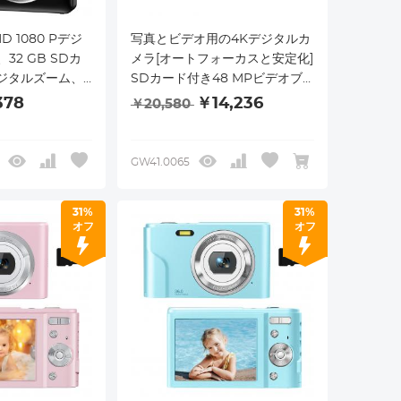
 1080 Pデジ
写真とビデオ用の4Kデジタルカ
32 GB SDカ
メラ[オートフォーカスと安定化]
デジタルズーム、
SDカード付き48 MPビデオブ
トカメラ、青少
ログカメラ、フラッシュ付き3イ
378
￥14,236
￥20,580
と女の子の高齢
ンチ180°フリップスクリーンコ
型小型カメラ
ンパクトカメラ、16倍デジタル
ズームトラベルカメラ
GW41.0065
31%
31%
オフ
オフ