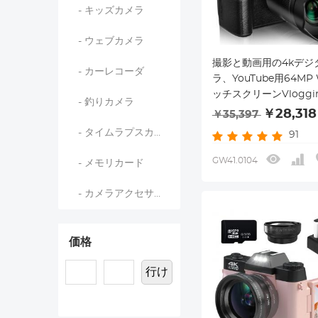
- キッズカメラ
- ウェブカメラ
撮影と動画用の4kデジ
- カーレコーダ
ラ、YouTube用64MP 
ッチスクリーンVloggi
- 釣りカメラ
ラ、フラッシュ付き、32
￥28,318
￥35,397
カード、レンズカバー
- タイムラプスカメラ
91
3000mAH電池、前後
GW41.0104
- メモリカード
- カメラアクセサリー
価格
行け