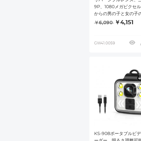
9P、1080メガピクセル
からの男の子と女の子
最高のキッズカメラを備
￥4,151
￥6,090
キッズデジタルカメラ
GW41.0059
KS-908ポータブルビ
ーダー、明るさ調整可能