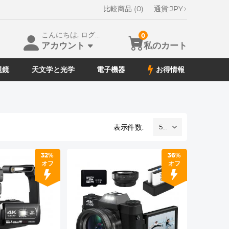
比較商品 (0)
通貨:
JPY
こんにちは, ログイン
0
アカウント
私のカート
視鏡
天文学と光学
電子機器
お得情報
表示件数:
52
32%
36%
オフ
オフ