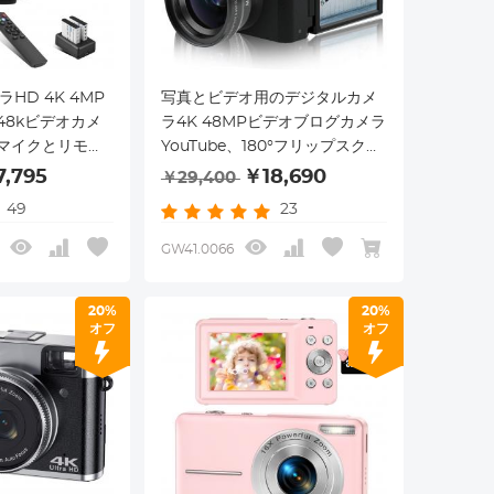
ラHD 4K 4MP
写真とビデオ用のデジタルカメ
48kビデオカメ
ラ4K 48MPビデオブログカメラ
マイクとリモコ
YouTube、180°フリップスクリ
ルカメラ3.0イン
ーン、16倍デジタルズーム、
7,795
￥18,690
￥29,400
クリーンIRナイ
52mm広角とマクロレンズ、
49
23
ッテリー
32GB TFカード、2つの高速バ
ッテリーブラック
GW41.0066
20%
20%
オフ
オフ