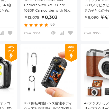
、40歳
Camera with 32GB Card
1080メガピク
のための
1080P Camcorder with 16x
男の子と女の子
えたS3
Zoom Compact Portable
キッズカメラブ
￥8,303
￥4,
￥12,075
￥6,090
ピンク
Compact Camera Kids
キッズデジタル
86
Christmas Birthday Gift Kids
Teens Girls Boys (Silver)
GW41.0064
GW41.0060
31%
20%
オフ
オフ
デオレコ
180°回転可能レンズ磁性ボディ
4Kデジタルカ
なLED
ウェア対応可能###の2.7K指カ
リップスクリー