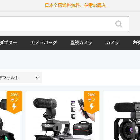
日本全国送料無料、任意の購入
ダプター
カメラバッグ
監視カメラ
カメラ
内
デフォルト
20%
20%
オフ
オフ