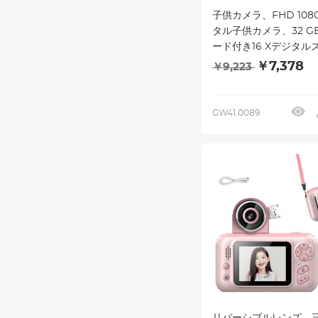
子供カメラ、FHD 108
タル子供カメラ、32 GB
ード付き16 Xデジタル
コンパクトドットカメ
￥7,378
￥9,223
年学生の男の子と女の
者に適した携帯型小型
（黒）
GW41.0089
リバーシブルレンズ、