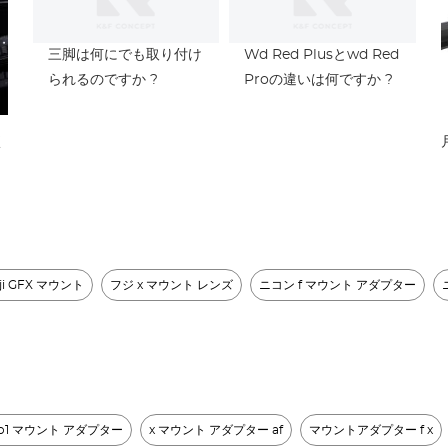
三脚は何にでも取り付け
Wd Red Plusとwd Red
られるのですか ?
Proの違いは何ですか ?
く
ji GFX マウント
フジ x マウント レンズ​
ニコン f マウント アダプター​
pro1 マウント アダプター
x マウント アダプター af
マウントアダプター f x