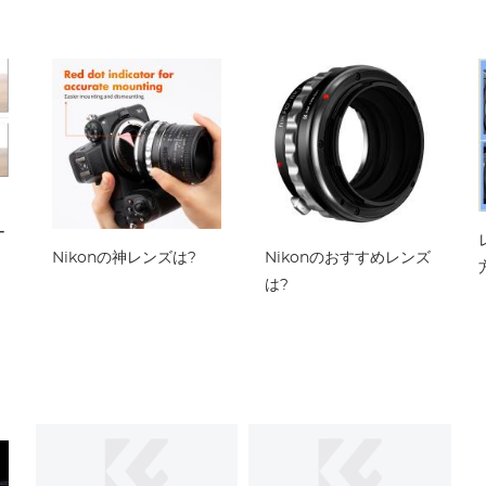
ラバッグ デジタル一眼
レフカメラ用 - バックパ
ック 18L ネイチャーワン
ダー 04 (グレー)
ウ
ー
Nikonの神レンズは?
Nikonのおすすめレンズ
は?