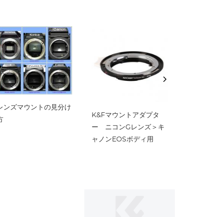
ラルデンシティドローン
カメラレンズフィルター
アクセサリー
ニコン＞E
レンズマウントの見分け
Conce
K&Fマウントアダプタ
方
プターを
ー ニコンGレンズ＞キ
ャノンEOSボディ用