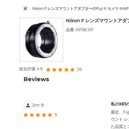
家
Nikon F レンズマウントアダプターのFuji X カメラ NIKF
Nikon F レンズマウントアダプタ
品番: KF06.101
総合評価
4.9
35
Reviews
私のXE1
Jim B
最近、Fuj
5
ウント 
た品質と