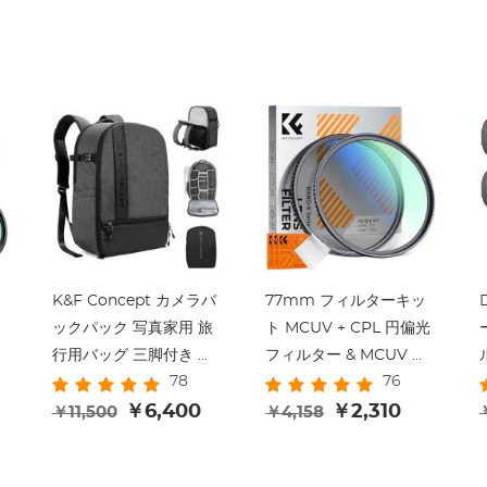
K&F Concept カメラバ
77mm フィルターキッ
ックパック 写真家用 旅
ト MCUV + CPL 円偏光
ス
行用バッグ 三脚付き カ
フィルター & MCUV 保
78
76
+
メラレンズアクセサリー
護フィルター HD 超薄
ー
ノートパソコン用コンパ
￥6,400
型 18 多層コーティング
￥2,310
￥11,500
￥4,158
ートメントとレインカバ
Nano K シリーズ
ー付き 防水多機能カメ