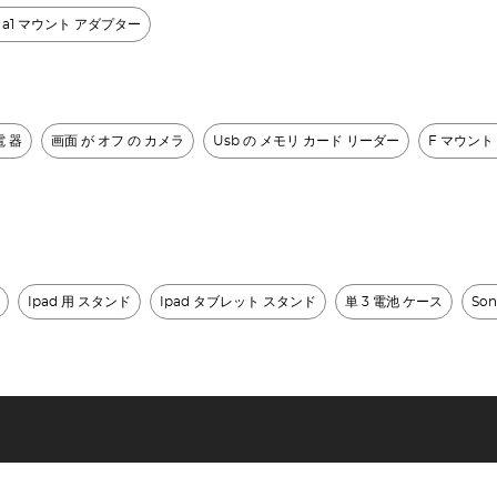
x a1 マウント アダプター
電 器
画面 が オフ の カメラ
Usb の メモリ カード リーダー
F マウント
Ipad 用 スタンド
Ipad タブレット スタンド
単 3 電池 ケース
So