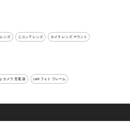
 レンズ
ニコン F レンズ
カメラ レンズ マウント
ny カメラ 充電 器
Led フォト フレーム