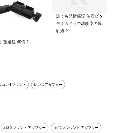
誰でも発情催淫 催淫ビ
Om-d E-m
デオカメラで幼馴染の爆
の動画撮
乳処 ?
月 望遠鏡 何倍 ?
ニコン 1 マウント​
レンズアダプター
x t30 マウント アダプター
m42 e マウント アダプター