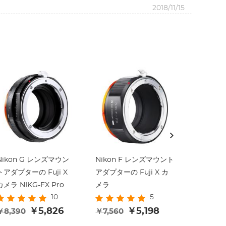
2018/11/15
Nikon G レンズマウン
Nikon F レンズマウント
Nikon
トアダプターの Fuji X
アダプターの Fuji X カ
アダプターの
カメラ NIKG-FX Pro
メラ
メラ NIKF
10
5
￥5,826
￥5,198
￥8,390
￥7,560
￥5,670