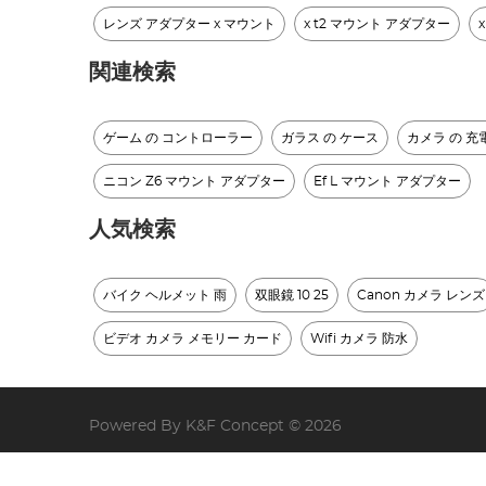
レンズ アダプター x マウント
x t2 マウント アダプター
関連検索
ゲーム の コントローラー
ガラス の ケース
カメラ の 充
ニコン Z6 マウント アダプター
Ef L マウント アダプター
人気検索
バイク ヘルメット 雨
双眼鏡 10 25
Canon カメラ レンズ
ビデオ カメラ メモリー カード
Wifi カメラ 防水
Powered By K&F Concept © 2026