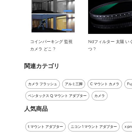
コインパーキング 監視
Ndフィルター 太陽 い
カメラ どこ ?
つ ?
関連カテゴリ
カメラ フラッシュ​
アルミ三脚
C マウント カメラ
Fu
ペンタックス Q マウント アダプター​
カメラ
人気商品
t マウント アダプター
ニコン 1 マウント アダプター
x 