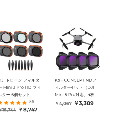
DJI ドローン フィルタ
K&F CONCEPT NDフ
58‘’/146cm TM2
ー Mini 3 Pro HD フィ
ィルターセット（DJI
コンパク
ルター 6個セット
Mini 5 Pro対応、4枚パ
イパンチ
56
(UV+CPL+ND8+ND16+ND32+ND64)
ック）ND8、ND16、
ック
￥3,389
￥4,067
28層反射防止グリーン
￥8,747
ND32、ND64スナップ
￥15,744
￥16,79
コーティング 防水 傷防
オンマルチコーティング
止
HD光学ガラスニュート