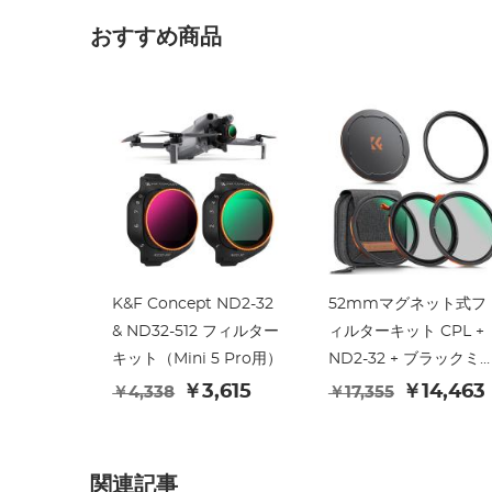
おすすめ商品
K&F Concept ND2-32
52mmマグネット式フ
& ND32-512 フィルター
ィルターキット CPL +
キット（Mini 5 Pro用）
ND2-32 + ブラックミ
ト1/4フィルターセット 
￥3,615
￥14,463
￥4,338
￥17,355
マグネット式アダプタ
リング＆レンズキャッ
プ、28層コーティング
関連記事