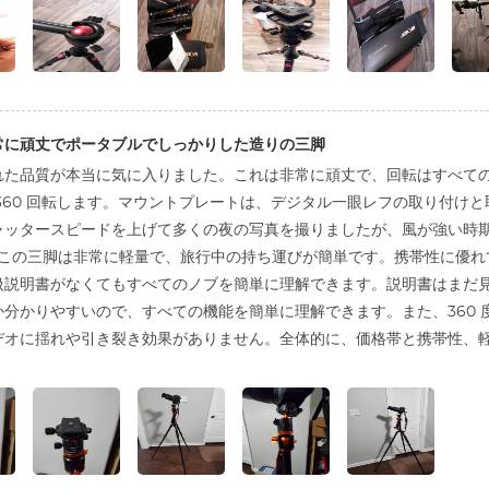
常に頑丈でポータブルでしっかりした造りの三脚
れた品質が本当に気に入りました。これは非常に頑丈で、回転はすべて
360 回転します。マウントプレートは、デジタル一眼レフの取り付け
ャッタースピードを上げて多くの夜の写真を撮りましたが、風が強い時
 この三脚は非常に軽量で、旅​​行中の持ち運びが簡単です。携帯性に
扱説明書がなくてもすべてのノブを簡単に理解できます。説明書はまだ
分かりやすいので、すべての機能を簡単に理解できます。また、360
デオに揺れや引き裂き効果がありません。全体的に、価格帯と携帯性、