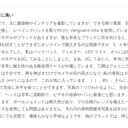
常に高い
家で、主に建築物やインテリアを撮影していますが、できる限り風景、
換し、レベリングパッドを取り付けた Vanguard Alta を使用し
なモデルやブランドがありますが、最も有名なブランドに目を向けると
を試すことができずにオンラインで購入するのは危険ですが、3、4 年前から
せんでした。私はバックパック、フィルター、LED ライト、さらに
このモデルを試してみることにしました。まあ、試してみたら、本当に
で非常に耐久性のある輸送用ケースが付属しています。三脚はアルミニ
は十分です。脚を伸ばすだけでカメラが目の高さになり (私の身長は 6
さ (4'4") になるので、これが気に入っています。 ））。約）。さら
して完全に水平を保つことができます。写真の 1 つでわかるように、
に達します。ヘッドは非常に流動的で、ビデオの追跡やパンに最適だと思います
ます。ボールジョイントは耐久性があり、プロ仕様のレンズを備えた一眼レ
ンズを使用しても問題はありません。天の川の長時間露光写真を試すの
何にでも完璧で、価格もかなり手頃なようです。他のブランドでは、同