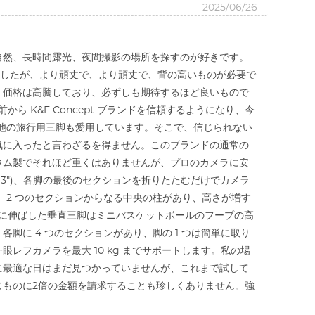
2025/06/26
自然、長時間露光、夜間撮影の場所を探すのが好きです。
ていましたが、より頑丈で、より頑丈で、背の高いものが必要で
、価格は高騰しており、必ずしも期待するほど良いもので
 K&F Concept ブランドを信頼するようになり、今
は他の旅行用三脚も愛用しています。そこで、信じられない
気に入ったと言わざるを得ません。このブランドの通常の
ウム製でそれほど重くはありませんが、プロのカメラに安
'3")、各脚の最後のセクションを折りたたむだけでカメラ
に、2 つのセクションからなる中央の柱があり、高さが増す
完全に伸ばした垂直三脚はミニバスケットボールのフープの高
。各脚に 4 つのセクションがあり、脚の 1 つは簡単に取り
フカメラを最大 10 kg までサポートします。私の場
に最適な日はまだ見つかっていませんが、これまで試して
じものに2倍の金額を請求することも珍しくありません。強