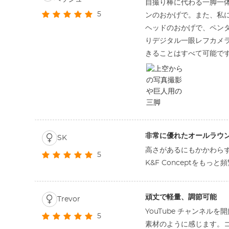
自撮り棒に代わる一脚一体
5
ンのおかげで。また、私
ヘッドのおかげで、ペン
りデジタル一眼レフカメ
きることはすべて可能です
非常に優れたオールラウ
SK
高さがあるにもかかわら
5
K&F Conceptを
頑丈で軽量、調節可能
Trevor
YouTube チャンネ
5
素材のように感じます。コ