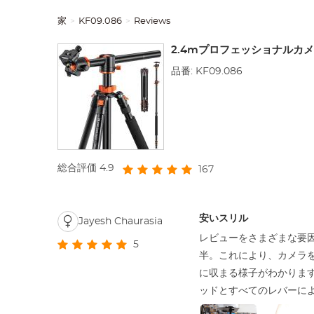
家
KF09.086
Reviews
2.4mプロフェッショナルカメラ
品番: KF09.086
総合評価
4.9
167
安いスリル
Jayesh Chaurasia
レビューをさまざまな要因
5
半。これにより、カメラ
に収まる様子がわかります。
ッドとすべてのレバーに