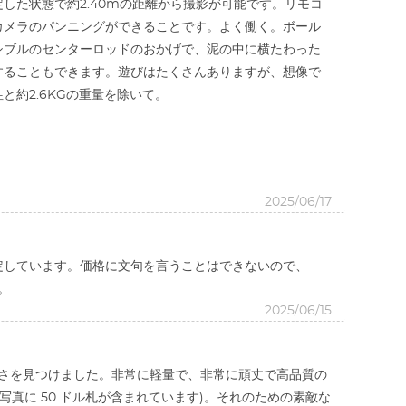
した状態で約2.40mの距離から撮影が可能です。リモコ
カメラのパンニングができることです。よく働く。ボール
シブルのセンターロッドのおかげで、泥の中に横たわった
することもできます。遊びはたくさんありますが、想像で
約2.6KGの重量を除いて。
2025/06/17
定しています。価格に文句を言うことはできないので、
。
2025/06/15
美しさを見つけました。非常に軽量で、非常に頑丈で高品質の
真に 50 ドル札が含まれています)。それのための素敵な