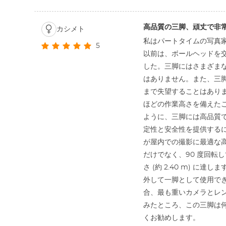
高品質の三脚、頑丈で非
カシメト
私はパートタイムの写真
5
以前は、ボールヘッドを交
した。三脚にはさまざま
はありません。また、三脚
まで失望することはありま
ほどの作業高さを備えた
ように、三脚には高品質
定性と安全性を提供するに
が屋内での撮影に最適な高
だけでなく、90 度回転
さ (約 2.40 m) 
外して一脚として使用でき
合、最も重いカメラとレ
みたところ、この三脚は
くお勧めします。