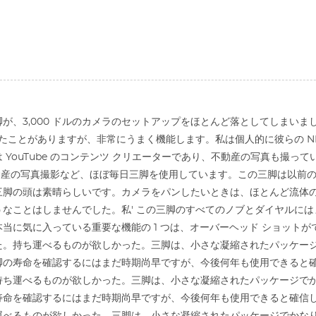
が、3,000 ドルのカメラのセットアップをほとんど落としてしまい
したことがありますが、非常にうまく機能します。私は個人的に彼らの ND フ
 YouTube のコンテンツ クリエーターであり、不動産の写真も撮
動産の写真撮影など、ほぼ毎日三脚を使用しています。この三脚は以前
三脚の頭は素晴らしいです。カメラをパンしたいときは、ほとんど流体
うなことはしませんでした。私' この三脚のすべてのノブとダイヤルに
当に気に入っている重要な機能の 1 つは、オーバーヘッド ショットが
た。持ち運べるものが欲しかった。三脚は、小さな凝縮されたパッケージ
の寿命を確認するにはまだ時期尚早ですが、今後何年も使用できると確
持ち運べるものが欲しかった。三脚は、小さな凝縮されたパッケージでか
命を確認するにはまだ時期尚早ですが、今後何年も使用できると確信し