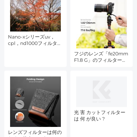
Nano-xシリーズuv，
cpl，nd1000フィルター
レビュー大集合！
フジのレンズ「fe20mm
F1.8 G」のフィルター径
は ?
光 害 カットフィルター
は 何 が良い ?
レンズフィルターは何の