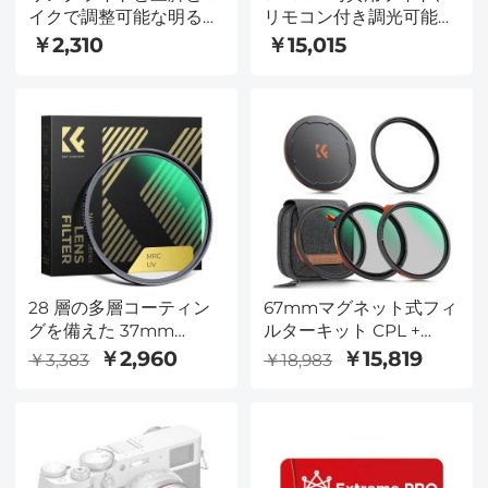
イクで調整可能な明るさ
リモコン付き調光可能連
を備えたオートフォーカ
続照明、ビデオ録画、結
￥2,310
￥15,015
スウェブカメラ、PCビ
婚式、屋外写真用のボー
デオ会議/通話/教育/ゲー
エンマウント付き（EU
ム用のUSBコンピュータ
プラグ）
ーウェブカメラ、ラップ
トップ
28 層の多層コーティン
67mmマグネット式フィ
グを備えた 37mm
ルターキット CPL +
MCUV プロテクション
ND2-32 + ブラックミス
￥2,960
￥15,819
￥3,383
￥18,983
フィルター HD/疎水性/
ト1/4フィルターセット +
耐傷性/超スリム UV フ
マグネット式アダプター
ィルター 37mm カメラ
リング＆レンズキャッ
レンズ Nano-X シリーズ
プ、28層コーティング
用
HD光学ガラス（カメラ