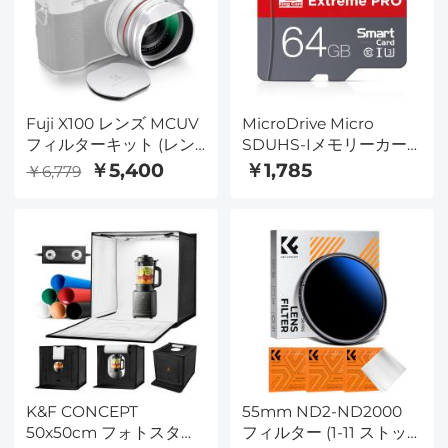
レンズ用） - Nano-Xシ
リーズ（72mmマグネッ
トキャップ対応）
Fuji X100 レンズ MCUV
MicroDrive Micro
フィルターキット (レン
SDUHS-Iメモリーカー
ズフードとレンズキャッ
ド64GB
￥5,400
￥1,785
￥6,779
プ付き) マルチコート
HD 光学ガラス 傷防止
Fuji X100、X100F、
X100S、X100T、
X100V、X100VI 対応 (ブ
ラック)
K&F CONCEPT
55mm ND2-ND2000
50x50cm フォトスタジ
フィルター (1-11 ストッ