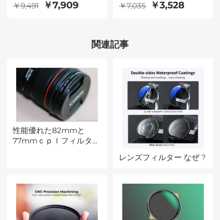
オライトボックス、
プ) 掃除布 3 枚付き
￥7,909
￥3,528
￥9,491
￥7,035
40W LEDライトボック
Nano-Klearシリーズ
ス撮影テント、CRI
97+、調光可能3000K～
関連記事
5600K、ポータブル折り
たたみ式フォトボック
ス、6種類の背景付き
（商品撮影/靴/ノートパ
ソコン/カメラ用）
性能優れた82mmと
77mmｃｐｌフィルタ
ー---最新レビュー
レンズフィルター なぜ ?