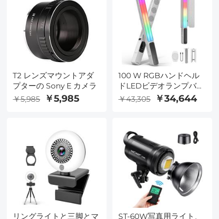
T2 レンズマウントアダ
100 W RGBハンドヘル
プターの Sony E カメラ
ドLEDビデオランプバー
2700 K-6500 K CRI
￥5,985
￥34,644
￥5,985
￥43,305
96+TLCI 98+は、6種類
の光効果を持つ
リングライトと三脚とマ
ST-60W写真用ライト、