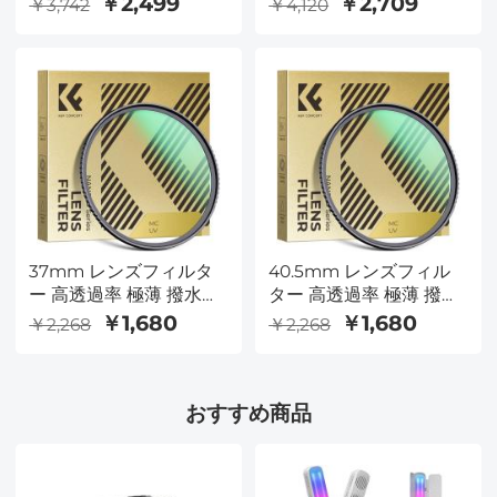
￥2,499
￥2,709
￥3,742
￥4,120
ス レンズ保護用 MCUV
ス レンズ保護用 MCUV
フィルター（Nano-
フィルター（Nano-
Dazzleシリーズ）
Dazzleシリーズ）
37mm レンズフィルタ
40.5mm レンズフィル
ー 高透過率 極薄 撥水防
ター 高透過率 極薄 撥水
汚 AGC日本製光学ガラ
防汚 AGC日本製光学ガ
￥1,680
￥1,680
￥2,268
￥2,268
ス レンズ保護用 MCUV
ラス レンズ保護用
フィルター（Nano-
MCUVフィルター
Dazzleシリーズ）
（Nano-Dazzleシリー
おすすめ商品
ズ）