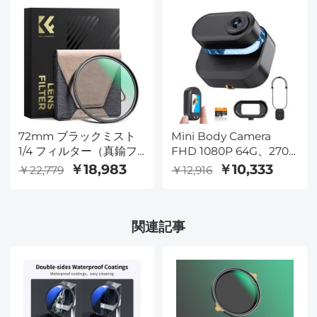
可能なLEDライト、
12MPカメラ、
Windows/Mac OSに対
応
72mm ブラックミスト
Mini Body Camera
1/4 フィルター（真鍮フ
FHD 1080P 64G、270
レーム、超低反射、ミス
分間録画可能、ウェアラ
￥18,983
￥10,333
￥22,779
￥12,916
トソフトグローディフュ
ブルPOV手ブレ補正機能
ーザーレンズフィルタ
搭載、仕事や旅行用、
ー、36層コーティング）
Kentfaith
関連記事
- Nano-X Proシリーズ