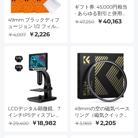
ギフト券: 45,000円相当
- あらゆる割引と併用可
49mm ブラックディフ
能
￥40,163
￥47,250
ュージョン 1/2 フィルタ
ミストシネマティックエ
￥2,226
￥4,007
フェクトフィルタ、 18
多層コーティング付き
Nano-K シリーズ
LCDデジタル顕微鏡、7
49mmの空の磁気ベース
インチIPSディスプレ
リング（磁気クイックス
イ、1080P、50x-2000X
ワップシステムでのみ機
￥18,982
￥2,205
￥29,400
￥3,969
倍率の生物顕微鏡、デュ
能します）
アルレンズ、11個の調整