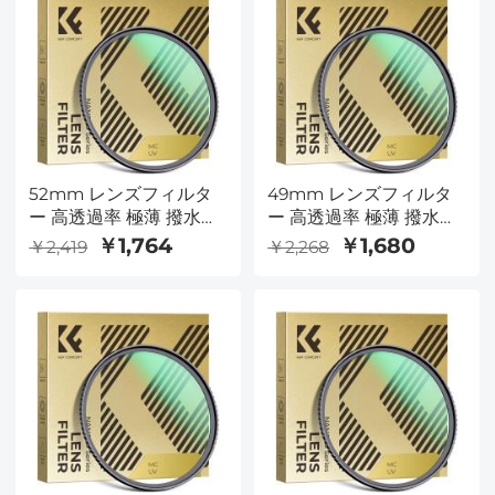
52mm レンズフィルタ
49mm レンズフィルタ
ー 高透過率 極薄 撥水防
ー 高透過率 極薄 撥水防
汚 AGC日本製光学ガラ
汚 AGC日本製光学ガラ
￥1,764
￥1,680
￥2,419
￥2,268
ス レンズ保護用 MCUV
ス レンズ保護用 MCUV
フィルター（Nano-
フィルター（Nano-
Dazzleシリーズ）
Dazzleシリーズ）