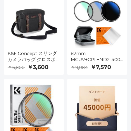
クの探索
K&F Concept スリング
82mm
カメラバッグ クロスボ
MCUV+CPL+ND2-400
ディ写真カメラショルダ
(1-9段) レンズフィルター
￥3,600
￥7,570
￥6,800
￥9,084
ーバッグ SLR DSLR キ
キット - 18層コーティン
ャンバスカメラケース
グ光学ガラス、ポーチ＆
ポータブルバッグ 女性
クリーニングクロス付き
と男性用 ブラック
- Nano-Klearシリーズ