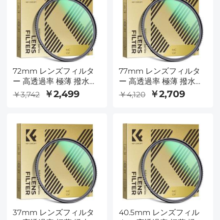
72mm レンズフィルタ
77mm レンズフィルタ
ー 高透過率 極薄 撥水防
ー 高透過率 極薄 撥水防
汚 AGC日本製光学ガラ
汚 AGC日本製光学ガラ
￥2,499
￥2,709
￥3,742
￥4,120
ス レンズ保護用 MCUV
ス レンズ保護用 MCUV
フィルター（Nano-
フィルター（Nano-
Dazzleシリーズ）
Dazzleシリーズ）
37mm レンズフィルタ
40.5mm レンズフィル