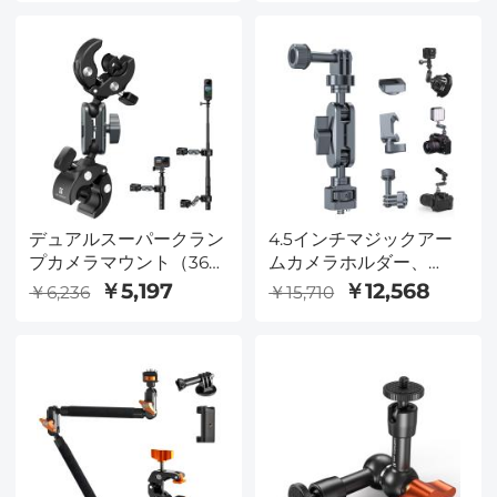
アーム、360°回転ボール
ハンドルバーマウント
ヘッド、カメラ、ライ
K&F CONCEPT
ト、マイク、モニター用
アルミニウム合金カメラ
モニターマウントアーム
デュアルスーパークラン
4.5インチマジックアー
プカメラマウント（360°
ムカメラホルダー、
ボールヘッド付き）、自
NATO治具付き、ダブル
￥5,197
￥12,568
￥6,236
￥15,710
転車/オートバイのハン
ボールヘッド360°調節、
ドルバーマウント（ポー
1/4"-20ねじ、ねじれ防
ル、三脚、デスク、旗、
止、動作カメラ、モニ
傘用）K&F CONCEPT
タ、LEDランプ、補光ラ
ンプに適用