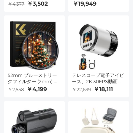
感度、正確な位置決め検
ッド軽量トラベル三脚
￥3,502
￥19,949
￥4,377
索をサポート
22lbs / 10kg負荷、
DSLR SLRSA254T1用の
取り外し可能な一脚付き
52mm ブルーストリー
テレスコープ電子アイピ
クフィルター (2mm) 光
ース、2K 30FPS動画、
学ガラス 超透明防水 傷
WiFiライブフィード、2
￥4,199
￥18,111
￥7,558
￥22,639
防止 反射防止 グリーン
インチスクリーン、
フィルム Nano-Xシリー
2000mAhバッテリー、
ズ
Kentfaith