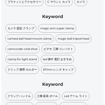
ブラケットとアクセサリー
C マウント カメラ
カメラ
Keyword
カメラ 固定 クランプ
magic arm super clamp
camera ball head mount clamp
magic ball tripod head
camcorder cold shoe
ビデオ 三脚 コンパクト
clamp for light stand
led 懐中 電灯 おすすめ
クリップ 携帯 ホルダー
67mm レンズ キャップ
Keyword
クランプ ハンドル
三脚 延長 ポール
Led アーム ライト