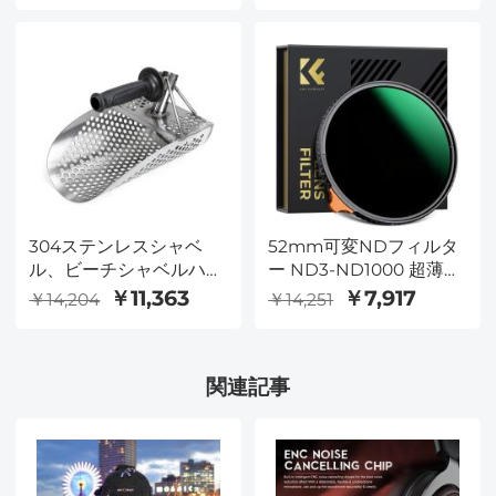
フィルム Nano-X シリー
き、多機能リュックサッ
ズ
クラップトップバッグ
18L
304ステンレスシャベ
52mm可変NDフィルタ
ル、ビーチシャベルハン
ー ND3-ND1000 超薄型
ドル、金属探知ツール、
HD 両面28層ナノコーテ
￥11,363
￥7,917
￥14,204
￥14,251
ビーチ水中宝探し
ィング Nano-Xシリーズ
関連記事