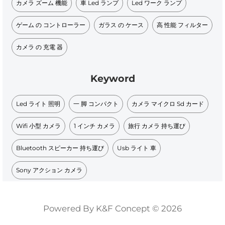
カメラ ズーム 機能
車 Led ランプ
Led ワーク ランプ
ゲーム の コントローラー
ガラス の ケース
高 性能 フィルター
カメラ の 充電 器
Keyword
Led ライト 照明
一 脚 コンパクト
カメラ マイクロ Sd カード
Wifi 小型 カメラ
1 インチ カメラ
旅行 カメラ 持ち運び
Bluetooth スピーカー 持ち運び
Usb ライト 車
Sony アクション カメラ
Powered By K&F Concept © 2026