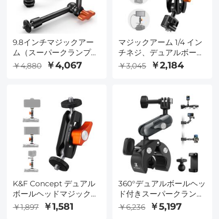
式摩擦アーム
9.8インチマジックアー
マジックアーム 1/4 イン
ム（スーパークランプと
チネジ、デュアルボール
コールドブーツジョイン
ヘッド付き MS14
￥4,067
￥2,184
￥4,880
￥3,045
ト付き）、マジックアー
ムクランプキット（1/4
インチと3/8インチのネ
ジ付き）、モニター、
LEDライト、ウェブカメ
ラ、アクションカメラ用
のコールドシュークラン
プマウント付き関節式フ
リクションアーム
K&F Concept デュアル
360°デュアルボールヘッ
ボールヘッドマジックア
ド付きスーパークランプ
ーム、1/4インチ-20ネジ
カメラマウント、自転
￥1,581
￥5,197
￥1,897
￥6,236
付き関節式ミニマジック
車/バイク/オートバイの