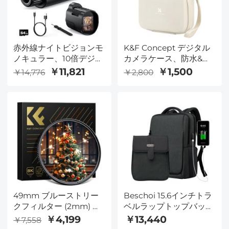
赤外線ナイトビジョンモ
K&F Concept デジタル
ノキュラー、10倍デジタ
カメラケース、防水&保
ルズーム、視界800M、
護小型カメラバッグ、2
￥11,821
￥1,500
￥14,776
￥2,800
2インチスクリーン、
つの持ち運び方法を備え
64GB 2000mAhバッテ
た軽量カメラスリングバ
リー Kentfaith
ッグ - スリングバッグ 1L
アーバンワンダー 07 (ラ
イスホワイト)
49mm ブルーストリー
Beschoi 15.6インチトラ
クフィルター (2mm) 光
ベルラップトップバック
学ガラス 超透明防水 傷
パック、防水軽量盗難防
￥4,199
￥13,440
￥7,558
防止 反射防止 グリーン
止デイパックUSB充電付