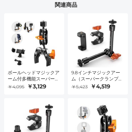
関連商品
ボールヘッドマジックア
9.8インチマジックアー
ーム付多機能スーパーク
ム（スーパークランプと
ランプ MS13
電話クリップ付き）、
￥3,129
￥4,519
￥4,095
￥5,423
1/4インチと3/8インチの
ネジ付きマジックアーム
クランプキット、モニタ
ー、LEDライト、ウェブ
カメラ、アクションカメ
ラ用のコールドシューク
ランプマウント付き関節