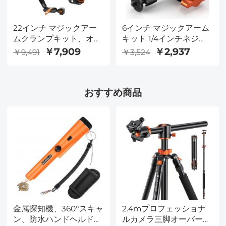
22インチ マジックアー
6インチ マジックアーム
ムクランプキット、オー
キット 1/4インチネジ
バーヘッドデスクカメラ
360°ボールヘッド 可動
￥7,909
￥2,937
￥9,491
￥3,524
マウント、スマートフォ
式ミニアームマウント
ン、アクションカメラ、
（モニター、LEDライ
LEDライト、マイク用ロ
ト、ウェブカメラ用）
おすすめ商品
ング関節式フリクション
ブームアーム、K&F
CONCEPT
金属探知機、360°スキャ
2.4mプロフェッショナ
ン、防水ハンドヘルド高
ルカメラ三脚オーバーヘ