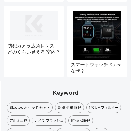
防犯カメラ広角レンズ
どのくらい見える 室内 ?
スマートウォッチ Suica
なぜ ?
Keyword
Bluetooth ヘッド セット​
高 倍率 単 眼鏡​
MCUV フィルター​
アルミ三脚
カメラ フラッシュ​
防 振 双眼鏡​