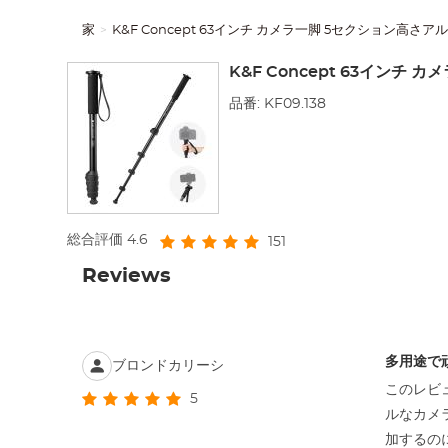
家
K&F Concept 63インチ カメラ一脚 5セクション高
K&F Concept 63イン
品番: KF09.138
総合評価
4.6
151
Reviews
多用途で
ブロンドカリーシ
このレビュ
5
ルなカメ
加するの