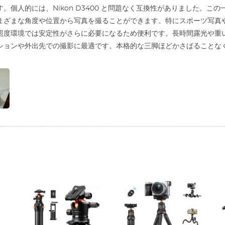
す。個人的には、Nikon D3400 と問題なく互換性がありました。
まざまな角度や位置から写真を撮ることができます。特にスポーツ写真
照度環境では安定性がさらに必要になるため便利です。長時間露光や重
ションや外出先での撮影に最適です。本格的な三脚ほどかさばることな