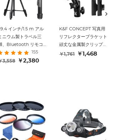
59.4 インチ/1.5 m アル
K&F CONCEPT 写真用
カメラ三
ミニウム製トラベル三
リフレクターブラケット
メラ用3
脚、Bluetooth リモコ
頑丈な金属製クリップブ
プスタン
155
ン付き、高さ調節可能
ラケット 5/8インチライ
1.2m、g
￥1,468
￥1,761
￥3,389
(17 ～ 60 インチ) - 軽量
￥2,380
トスタンドアタッチメン
ー付き。
￥3,558
(0.61kg)、360° パノラ
ト付き リフレクター、
スタ、dj
マ、コンパクト折りたた
背景ボード用
gopro
み (42cm) - B174A1 旅
K&F CO
行やアウトドアに最適