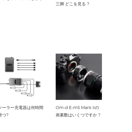
三脚 どこを見る ?
Google 
メラを接
すればい
ソーラー充電器は何時間
Om-d E-m5 Mark Iiの
持つ?
画素数はいくつですか ?