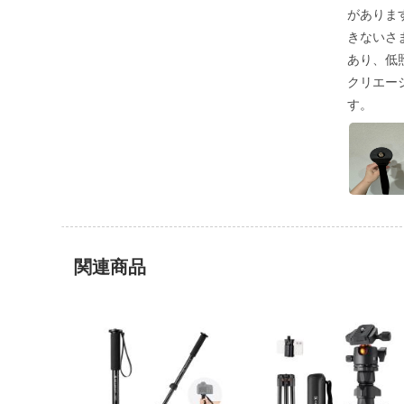
がありま
きないさ
あり、低
クリエー
す。
関連商品