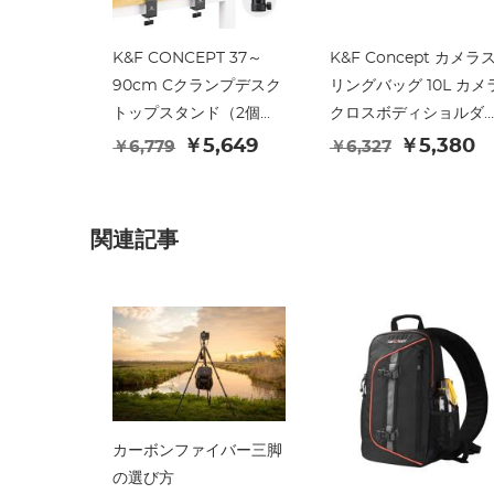
K&F CONCEPT 37～
K&F Concept カメラ
90cm Cクランプデスク
リングバッグ 10L カメ
トップスタンド（2個セ
クロスボディショルダ
ット）ボールヘッド、ラ
バックパック
￥5,649
￥5,380
￥6,779
￥6,327
イトスタンドアダプタ
DSLR/SLR/ミラーレス
ー、スマートフォンホル
カメラコンパクトケー
ダー付き。カメラ、LED
写真撮影用バッグ - ス
関連記事
ライト、スマートフォン
ングバッグ 10L アーバ
に対応。ビデオ撮影、ラ
ワンダー 10 (ブラック)
イブストリーミングに最
適。
カーボンファイバー三脚
の選び方