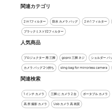
関連カテゴリ
2 in 1フィルター
防水 カメラ バッグ
2 in 1 フィルター
ブラックミスト1/2フィルター
人気商品
プロジェクター 用 三脚
gopro 三脚 ネジ
ショルダー バッ
カメラ バッグ 2つ持ち
sling bag for mirrorless camera
関連検索
1 インチ カメラ
三脚 に カメラ 2 台
ポータブル カメラ
高 所 撮影 カメラ
Usb カメラ 高 画質