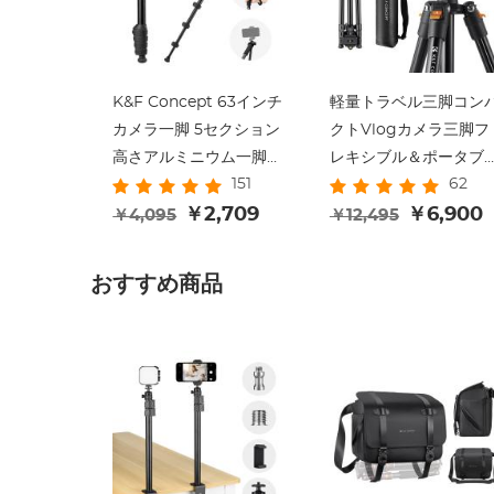
K&F Concept 63インチ
軽量トラベル三脚コン
カメラ一脚 5セクション
クトVlogカメラ三脚フ
高さアルミニウム一脚
レキシブル＆ポータブ
151
62
金属とゴム足付き 2-in-1
63 ‘’/1.6m 17.64lbs /
デザイン、軽量&ポータ
￥2,709
8kgデジタル一眼レフ
￥6,900
￥4,095
￥12,495
ブルカメラアクセサリー
ポータブル一脚付き負
荷、K234A1+BH-
おすすめ商品
28L（旧モデル
BI234M）