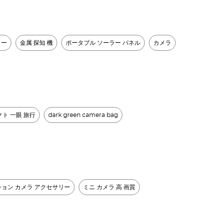
リー
金属 探知 機​
ポータブル ソーラー パネル​
カメラ
クト 一眼 旅行
dark green camera bag
ョン カメラ アクセサリー
ミニ カメラ 高 画質