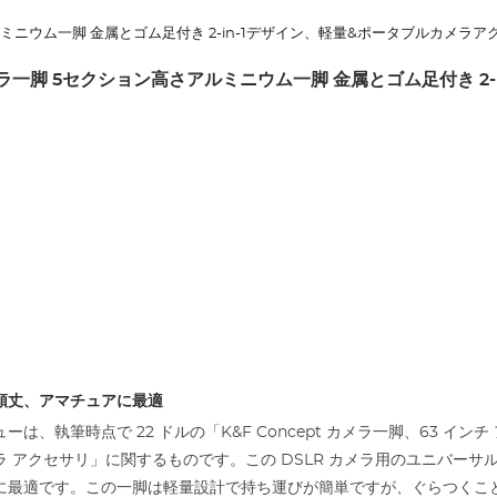
さアルミニウム一脚 金属とゴム足付き 2-in-1デザイン、軽量&ポータブルカメラ
チ カメラ一脚 5セクション高さアルミニウム一脚 金属とゴム足付き
頑丈、アマチュアに最適
ーは、執筆時点で 22 ドルの「K&F Concept カメラ一脚、63 
ラ アクセサリ」に関するものです。この DSLR カメラ用のユニバーサ
に最適です。この一脚は軽量設計で持ち運びが簡単ですが、ぐらつくことな