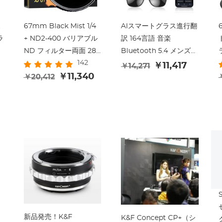
ス
67mm Black Mist 1/4
AIスマートグラス進行翻
ラ
+ ND2-400 バリアブル
訳 164言語 音楽
ー
ND フィルター両面 28
Bluetooth 5.4 メンズ＆
142
層反射防止グリーン フ
ウィメンズ Kentfaith
￥11,417
￥14,271
ィルムとレバー Nano-X
￥11,340
￥20,412
ス
シリーズ
リ
ン
新品発売！K&F
K&F Concept CP+（シ