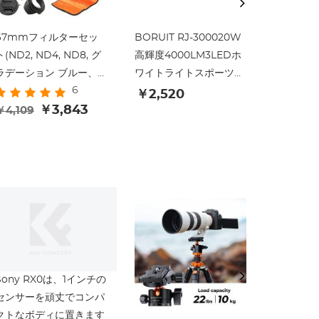
67mmフィルターセッ
BORUIT RJ-300020W
52mm 
ト(ND2, ND4, ND8, グ
高輝度4000LM3LEDホ
クフィルタ
ラデーション ブルー、
ワイトライトスポーツヘ
学ガラス 
6
オレンジ、 グレー) +ク
ッドライトブラック
防止 反射
￥2,520
￥7,558
リーニングクロス+花形
￥3,843
フィルム 
￥4,109
レンズフード+レンズキ
ズ
ャップ+ポーチ
Sony RX0は、1インチの
新作TM2
センサーを頑丈でコンパ
ー
クトなボディに置きます