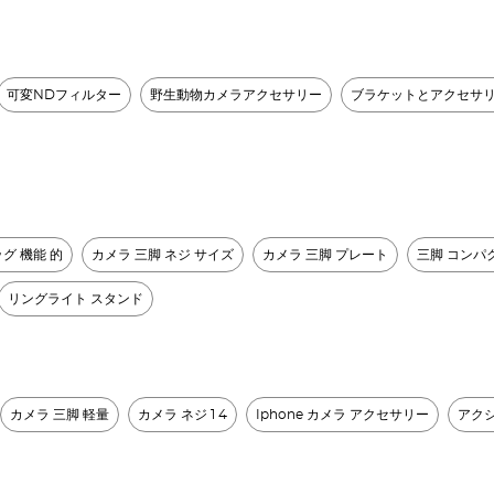
可変NDフィルター
野生動物カメラアクセサリー
ブラケットとアクセサ
グ 機能 的
カメラ 三脚 ネジ サイズ
カメラ 三脚 プレート
三脚 コンパ
リングライト スタンド
カメラ 三脚 軽量
カメラ ネジ 1 4
Iphone カメラ アクセサリー
アクシ