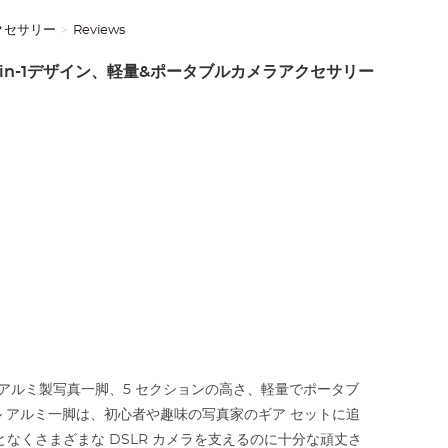
アクセサリー
Reviews
 2-in-1デザイン、軽量&ポータブルカメラアクセサリー
インチ アルミ製写真一脚、5 セクションの高さ、軽量でポータブ
ル アルミ一脚は、初心者や趣味の写真家のギア セットに追
くさまざまな DSLR カメラを支えるのに十分な頑丈さ