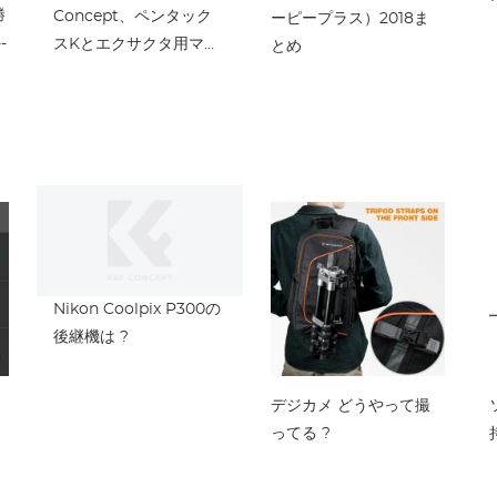
勝
Concept、ペンタック
ーピープラス）2018ま
-
スKとエクサクタ用マウ
とめ
ントアダプター
Nikon Coolpix P300の
後継機は ?
デジカメ どうやって撮
ってる ?