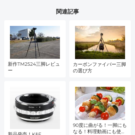
レンズフィルター
GB内蔵ストレージ、自
関連記事
Nano-Xcel シリーズ
転車ハンズフリーPOV、
ビデオ記録
KentFaith###
新作TM2524三脚レビュ
カーボンファイバー三脚
ー
の選び方
90度に曲がる！一脚にも
なる！料理動画にも使え
新品発売！K&F