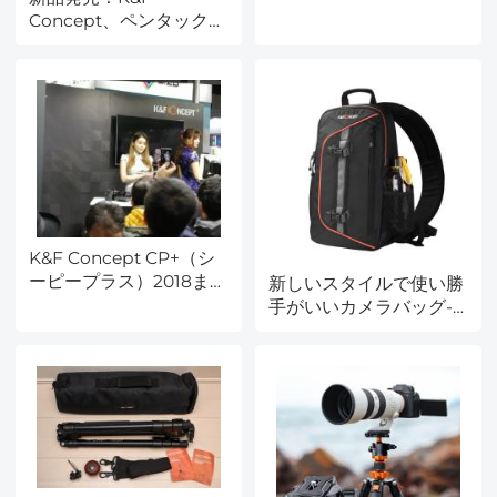
る三脚レビュー
Concept、ペンタックス
Kとエクサクタ用マウン
トアダプター
K&F Concept CP+（シ
ーピープラス）2018まと
新しいスタイルで使い勝
め
手がいいカメラバッグ---
K&F Concept