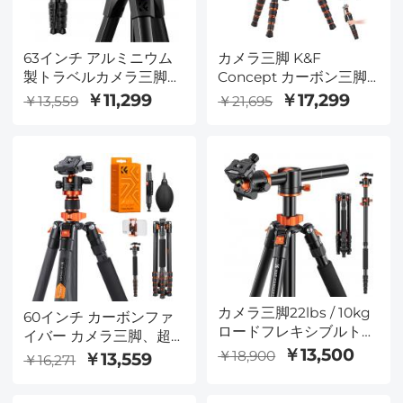
63インチ アルミニウム
カメラ三脚 K&F
製トラベルカメラ三脚、
Concept カーボン三脚
アルカスイス互換ボール
カメラスマホ 三脚 1.3kg
￥11,299
￥17,299
￥13,559
￥21,695
ヘッド付き、コンパクト
超軽量 コンパクト 5伸縮
で軽量なポータブル三
173cm 一脚可変式 耐荷
脚、重量2.6ポンド、最
重5kg 中心軸反転 360度
大耐荷重22ポンド、
回転 油圧ヘッド付け一
DSLR、ミラーレスカメ
眼レフカメラ トラベル
ラ、スポッティングスコ
用O255C4+FH-03
ープ、iPhone、テレプ
ロンプター用、K&F
CONCEPT
カメラ三脚22lbs / 10kg
60インチ カーボンファ
ロードフレキシブルトラ
イバー カメラ三脚、超
ベル三脚67イン
￥13,500
軽量コンパクト トラベ
￥18,900
￥13,559
￥16,271
チ/1.7m、ポータブル一
ル三脚、360度ボールヘ
脚アルミニウム三脚、
ッド、クイックリリース