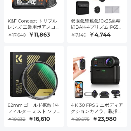
K&F Concept トリプル
双眼鏡望遠鏡10x25高精
レンズ 工業用ボアスコ
細BAK-4プリズムIP65防
ープ、4.3 インチ スクリ
水
￥11,863
￥4,744
￥17,640
￥7,140
ーン ボアスコープ検査
カメラ、8+2 LED ライ
ト、1080P 下水道カメ
ラ、車のメンテナンス、
パイプ検査用 IP67 防水
排水カメラ (16.5ft ケーブ
ル、32GB カード) ケー
ブル長 10m/32.8ft
82mm ゴールド拡散 1/4
4 K 30 FPSミニボディア
フィルター ミスト ソフ
クションカメラ、親指サ
トグロー ウォームハイ
イズ、磁気ウェアラブ
￥16,610
￥23,980
￥19,932
￥29,975
ライト ビンテージ シネ
ル、クリップ、33 FT/10
マティック 美的 カメラ
M防水、360分航続、64