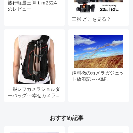
旅行軽量三脚ｔｍ2524
のレビュー
三脚 どこを見る ?
澤村徹のカメラガジェッ
ト放浪記 ---K&F
CONCEPT KF-42E20
一眼レフカメラショルダ
ーバッグ---幸せカメラ＆
アキスタイルフォト
おすすめ記事