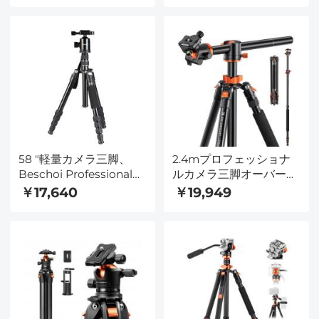
デザイン、軽量&ポータ
デジタル一眼レフ用ポー
ブルカメラアクセサリー
タブル一脚付き負荷、
K234A1+BH-28L（旧モ
デルBI234M）
58 "軽量カメラ三脚、
2.4mプロフェッショナ
Beschoi Professionalア
ルカメラ三脚オーバーヘ
ルミニウムトラベル三脚
ッド軽量トラベル三脚
￥17,640
￥19,949
一脚22ポンド、360°パ
22lbs / 10kg負荷、
ノラマボールヘッドとデ
DSLR SLRSA254T1用の
ジタルカメラ/ DSLR /
取り外し可能な一脚付き
SLRカメラと互換性のあ
るキャリングケースを備
えた耐荷重