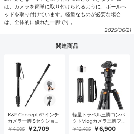
は、カメラを簡単に取り付けられるように、ボールヘ
ッドを取り付けています。軽量なものが必要な場合
は、全体的に優れた一脚です。
2025/06/21
関連商品
K&F Concept 63インチ
軽量トラベル三脚コンパ
カメラ一脚 5セクション
クトVlogカメラ三脚フ
高さアルミニウム一脚
レキシブル＆ポータブル
￥2,709
￥6,900
￥4,095
￥12,495
金属とゴム足付き 2-in-1
63 ‘’/1.6m 17.64lbs / 8kg