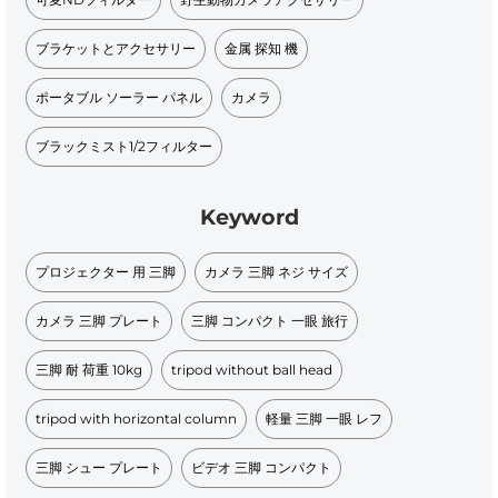
ブラケットとアクセサリー
金属 探知 機​
ポータブル ソーラー パネル​
カメラ
ブラックミスト1/2フィルター
Keyword
プロジェクター 用 三脚
カメラ 三脚 ネジ サイズ
カメラ 三脚 プレート
三脚 コンパクト 一眼 旅行
三脚 耐 荷重 10kg
tripod without ball head
tripod with horizontal column
軽量 三脚 一眼 レフ
三脚 シュー プレート
ビデオ 三脚 コンパクト