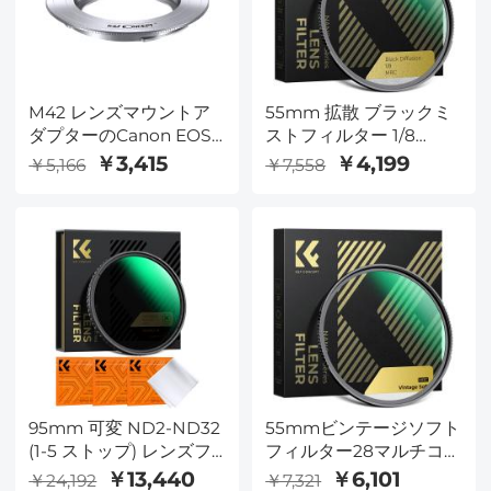
M42 レンズマウントア
55mm 拡散 ブラックミ
ダプターのCanon EOS
ストフィルター 1/8
カメラ M42-EF
Nano-X系列
￥3,415
￥4,199
￥5,166
￥7,558
95mm 可変 ND2-ND32
55mmビンテージソフト
(1-5 ストップ) レンズフ
フィルター28マルチコー
ィルター 減光フィルタ
ティングシネマティック
￥13,440
￥6,101
￥24,192
￥7,321