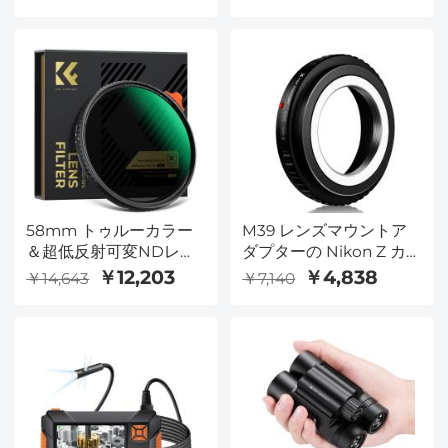
ー 28 層のナノコーティ
エフェクトカメラレンズ
ングによる耐水傷耐性
フィルター - Nano-Xcel
Nano-X シリーズ
シリーズ
58mm トゥルーカラー
M39 レンズマウントア
＆超低反射可変NDレン
ダプターの Nikon Z カ
ズフィルター、ND2-
メラ
￥12,203
￥4,838
￥14,643
￥7,140
32（1-5段）HD調整可能
ニュートラルデンシティ
フィルター、28層マルチ
レイヤーコーティング、
カメラレンズ用 - Nano-
Xシリーズ