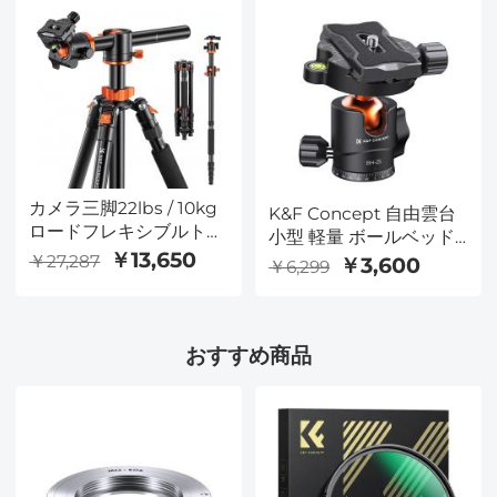
Canon Nikon Sony
プレート、取り外し可能
DSLR、T255A4 + BH-
な一脚、耐荷重8kg、
28L（旧モデル
SLR/DSLR対応
TM2515T1）
A225C0+BH-25L Air
Proシリーズ K&F
Concept + クリーニング
セット
カメラ三脚22lbs / 10kg
K&F Concept 自由雲台
ロードフレキシブルトラ
小型 軽量 ボールベッド
ベル三脚67イン
￥13,650
耐荷重 8kg アルミ製
￥27,287
￥3,600
￥6,299
チ/1.7m、ポータブル一
360°回転 1/4ネジ アルカ
脚アルミニウム三脚、
スイスプレートに対応
Canon Nikon Sony
一眼レフ DSLR ビデオカ
DSLR、T255A4 + BH-
おすすめ商品
メラ 三脚一脚用 雲台
28L（旧モデル
TM2515T1）