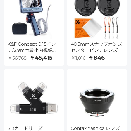
イト、リングライト、ソ
フトボックス用
K&F Concept 0.15イン
40.5mmスナップオン式
チ/3.9mm最小内視鏡、5
センターピンチレンズキ
インチ画面分割内視鏡
ャップ 7 in 1 紛失防止キ
￥45,415
￥846
￥56,768
￥1,016
双方向ヒンジ付き蛇行カ
ーパーリーシュ付き ニ
メラ、自動車家庭用機械
コン、キヤノン、ソニ
用ランプ付き検査カメ
ー、富士フイルムのカメ
ラ-33 FT
ラレンズに対応
SDカードリーダー
Contax Yashica レンズ