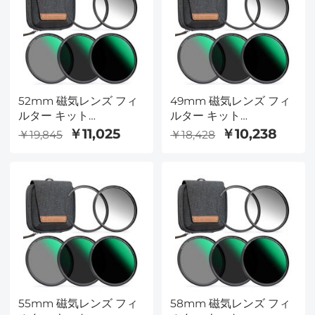
52mm 磁気レンズ フィ
49mm 磁気レンズ フィ
ルター キット
ルター キット
GND8+ND8+ND64+ND1000+磁
GND8+ND8+ND64+ND10
￥11,025
￥10,238
￥19,845
￥18,428
気アダプター リング 5 in
気アダプター リング 5 in
1 クイック スワップ シス
1 クイック スワップ シス
テム Nano X シリーズ
テム Nano X シリーズ
55mm 磁気レンズ フィ
58mm 磁気レンズ フィ