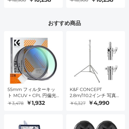
￥18,900
￥18,900
気アダプターリング 5 in
気アダプターリング 5 in
1 クイックスワップシス
1 クイックスワップシス
テム Nano-X シリーズ
テム Nano-X シリーズ
おすすめ商品
55mm フィルターキッ
K&F CONCEPT
ト MCUV + CPL 円偏光
2.8m/110.2インチ 写真用
フィルター & MCUV 保
ライトスタンド スプリ
￥1,932
￥4,990
￥3,478
￥6,327
護フィルター HD 超薄型
ングバッファー 頑丈な
18 多層コーティング
ステンレススチールスタ
Nano K シリーズ
ンド 1/4インチと3/8イン
チのネジ付き ビデオラ