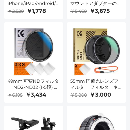
iPhone/iPad/Android/Mac/
マウントアダプターの
コンピューター/カメラ
Pentax Q カメラ 三脚座
￥1,778
￥3,675
￥2,520
￥5,460
用 4 in 1 マイクロSDカ
付
ードリーダー トラッキ
ングカメラビューアー
ポータブルメモリーカー
ドリーダー SDカードア
ダプター SDおよびマイ
クロSDカード/TFカード
と互換性あり (ブラック)
49mm 可変NDフィルタ
55mm 円偏光レンズフ
ー ND2-ND32 (1-5段) レ
ィルター フィルターキ
ンズフィルター 18層ナ
ャップ付き 光学ガラス
￥3,434
￥3,000
￥6,195
￥5,800
ノコーティングによる防
超薄型偏光 CPL フィル
水傷つきにくいNano-K
ター 24 層コーティング
シリーズ
カメラレンズ用 Nano-
Dazzle シリーズ