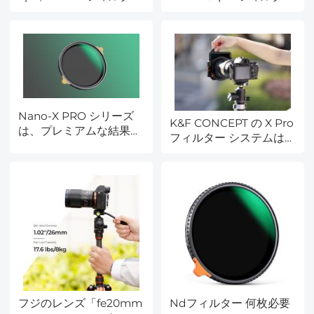
レビュー大集合！
ー---最新レビュー
Nano-X PRO シリーズ
K&F CONCEPT の X Pro
は、プレミアムな結果と
フィルター システムは
品質を再定義
あなたの写真を変革しま
す
フジのレンズ「fe20mm
Ndフィルター 何枚必要