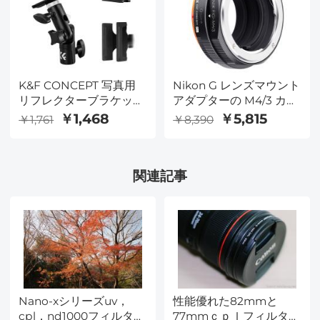
K&F CONCEPT 写真用
Nikon G レンズマウント
リフレクターブラケット
アダプターの M4/3 カメ
頑丈な金属製クリップブ
ラ
￥1,468
￥5,815
￥1,761
￥8,390
ラケット 5/8インチライ
トスタンドアタッチメン
ト付き リフレクター、
関連記事
背景ボード用
Nano-xシリーズuv，
性能優れた82mmと
cpl，nd1000フィルター
77mmｃｐｌフィルタ